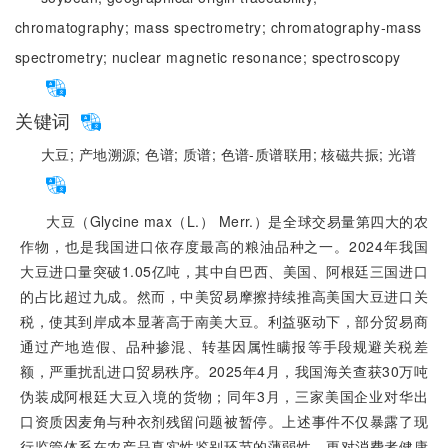
chromatography;
mass spectrometry;
chromatography-mass
spectrometry;
nuclear magnetic resonance;
spectroscopy
关键词
大豆;
产地溯源;
色谱;
质谱;
色谱-质谱联用;
核磁共振;
光谱
大豆（Glycine max（L.） Merr.）是全球交易量第四大的农
作物，也是我国进口依存度最高的粮油品种之一。2024年我国
大豆进口量突破1.05亿吨，其中自巴西、美国、阿根廷三国进口
的占比超过九成。然而，中美贸易摩擦持续推高美国大豆进口关
税，使其到岸成本显著高于南美大豆。利益驱动下，部分贸易商
通过产地造假、品种掺混、转基因属性瞒报等手段规避关税差
额，严重扰乱进口贸易秩序。2025年4月，我国海关查获30万吨
伪装成阿根廷大豆入境的货物；同年3月，三家美国企业对华出
口资质因麦角与种衣剂残留问题被暂停。上述事件不仅暴露了现
行监管体系在农产品真实性鉴别环节的薄弱性，更对消费者健康