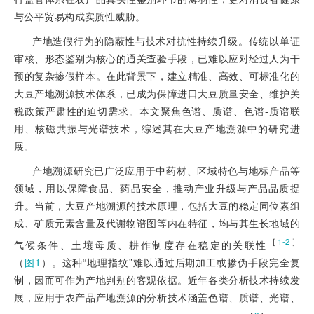
与公平贸易构成实质性威胁。
产地造假行为的隐蔽性与技术对抗性持续升级。传统以单证
审核、形态鉴别为核心的通关查验手段，已难以应对经过人为干
预的复杂掺假样本。在此背景下，建立精准、高效、可标准化的
大豆产地溯源技术体系，已成为保障进口大豆质量安全、维护关
税政策严肃性的迫切需求。本文聚焦色谱、质谱、色谱-质谱联
用、核磁共振与光谱技术，综述其在大豆产地溯源中的研究进
展。
产地溯源研究已广泛应用于中药材、区域特色与地标产品等
领域，用以保障食品、药品安全，推动产业升级与产品品质提
升。当前，大豆产地溯源的技术原理，包括大豆的稳定同位素组
成、矿质元素含量及代谢物谱图等内在特征，均与其生长地域的
［
］
1-2
气候条件、土壤母质、耕作制度存在稳定的关联性
（
图1
）。这种“地理指纹”难以通过后期加工或掺伪手段完全复
制，因而可作为产地判别的客观依据。近年各类分析技术持续发
展，应用于农产品产地溯源的分析技术涵盖色谱、质谱、光谱、