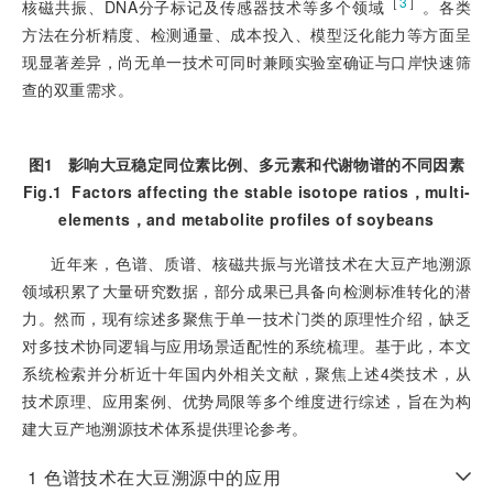
［
3
］
核磁共振、DNA分子标记及传感器技术等多个领域
。各类
方法在分析精度、检测通量、成本投入、模型泛化能力等方面呈
现显著差异，尚无单一技术可同时兼顾实验室确证与口岸快速筛
查的双重需求。
图1
影响大豆稳定同位素比例、多元素和代谢物谱的不同因素
Fig.1
Factors affecting the stable isotope ratios，multi-
elements，and metabolite profiles of soybeans
近年来，色谱、质谱、核磁共振与光谱技术在大豆产地溯源
领域积累了大量研究数据，部分成果已具备向检测标准转化的潜
力。然而，现有综述多聚焦于单一技术门类的原理性介绍，缺乏
对多技术协同逻辑与应用场景适配性的系统梳理。基于此，本文
系统检索并分析近十年国内外相关文献，聚焦上述4类技术，从
技术原理、应用案例、优势局限等多个维度进行综述，旨在为构
建大豆产地溯源技术体系提供理论参考。
1
色谱技术在大豆溯源中的应用