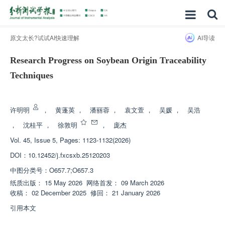
原文太长?试试AI快速理解
AI导读
Research Progress on Soybean Origin Traceability
Techniques
增强出版
许明明
，
黄蓬英
，
潘丽蓉
，
袁文萱
，
吴媛
，
吴浩
，
沈桂平
，
徐敦明
，
庞杰
Vol. 45, Issue 5, Pages: 1123-1132(2026)
DOI：
10.12452/j.fxcsxb.25120203
中图分类号：
O657.7;O657.3
纸质出版：
15 May 2026
网络首发：
09 March 2026
收稿：
02 December 2025
修回：
21 January 2026
引用本文