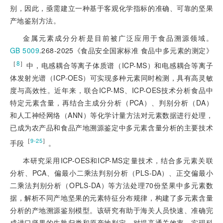
别，因此，亟需建立一种基于客观化学指标的准确、可靠的坚果
产地鉴别方法。
金属元素成分分析是目前被广泛应用于食品溯源领域。
GB 5009
.268-2025《食品安全国家标准 食品中多元素的测定》
［
8
］
中，电感耦合等离子体质谱（ICP-MS）和电感耦合等离子
体发射光谱（ICP-OES）可实现多种元素同时检测，具有高灵敏
度与高效性。近年来，联合ICP-MS、ICP-OES技术分析食品中
特定元素含量，再结合主成分分析（PCA）、判别分析（DA）
和人工神经网络（ANN）等化学计量方法对元素数据进行处理，
已成为农产品和食品产地溯源鉴定中多元素含量分析的主要技术
［
］
9-25
手段
。
本研究采用ICP-OES和ICP-MS定量技术，结合多元素关联
分析、PCA、偏最小二乘法判别分析（PLS-DA）、正交偏最小
二乘法判别分析（OPLS-DA）等方法处理70份坚果中多元素数
据，解析不同产地坚果的元素特征分布规律，构建了多元素含量
分析的产地溯源鉴别模型。该研究有助于海关人员快速、准确完
成进口坚果的生熟归类和原产地判定，对提高通关效率、实现科