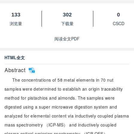
133
302
0
浏览量
下载量
CSCD
阅读全文PDF
HTML全文
Abstract
The concentrations of 58 metal elements in 70 nut
samples were determined to establish an origin traceability
method for pistachios and almonds. The samples were
digested using a super microwave digestion system and
analyzed for elemental content via inductively coupled plasma
mass spectrometry （ICP-MS） and inductively coupled
plasma optical emission spectrometry （ICP-OES）.