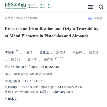
原文太长?试试AI快速理解
AI导读
Research on Identification and Origin Traceability
of Metal Elements in Pistachios and Almonds
增强出版
李波平
，
董洁
，
董建蕊
，
刘艳艳
，
侯颖烨
，
蔡翠玲
，
陈文锐
，
庞世琦
，
曾广丰
Vol. 45, Issue 4, Pages: 795-803(2026)
DOI：
10.12452/j.fxcsxb.25102804
中图分类号：
O657.3;O657.6
纸质出版：
15 April 2026
网络首发：
14 February 2026
收稿：
28 October 2025
修回：
12 January 2026
引用本文