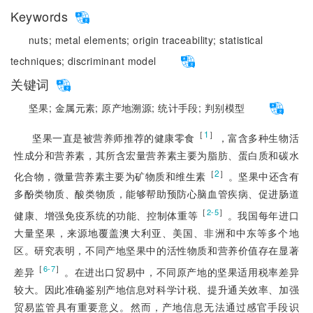
Keywords
nuts;
metal elements;
origin traceability;
statistical
techniques;
discriminant model
关键词
坚果;
金属元素;
原产地溯源;
统计手段;
判别模型
［
1
］
坚果一直是被营养师推荐的健康零食
，富含多种生物活
性成分和营养素，其所含宏量营养素主要为脂肪、蛋白质和碳水
［
2
］
化合物，微量营养素主要为矿物质和维生素
。坚果中还含有
多酚类物质、酸类物质，能够帮助预防心脑血管疾病、促进肠道
［
］
2-5
健康、增强免疫系统的功能、控制体重等
。我国每年进口
大量坚果，来源地覆盖澳大利亚、美国、非洲和中东等多个地
区。研究表明，不同产地坚果中的活性物质和营养价值存在显著
［
］
6-7
差异
。在进出口贸易中，不同原产地的坚果适用税率差异
较大。因此准确鉴别产地信息对科学计税、提升通关效率、加强
贸易监管具有重要意义。然而，产地信息无法通过感官手段识