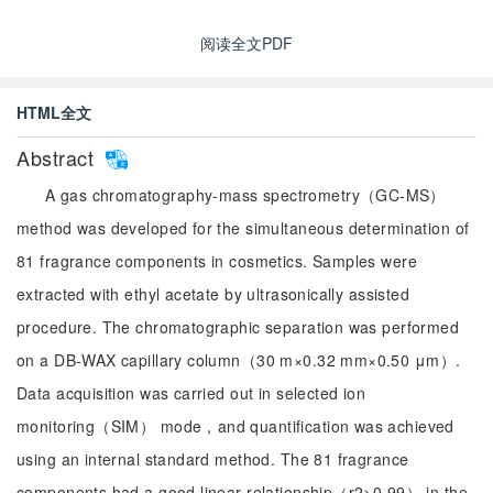
阅读全文PDF
HTML全文
Abstract
A gas chromatography-mass spectrometry（GC-MS）
method was developed for the simultaneous determination of
81 fragrance components in cosmetics. Samples were
extracted with ethyl acetate by ultrasonically assisted
procedure. The chromatographic separation was performed
on a DB-WAX capillary column（30 m×0.32 mm×0.50 μm）.
Data acquisition was carried out in selected ion
monitoring（SIM） mode，and quantification was achieved
using an internal standard method. The 81 fragrance
components had a good linear relationship（r2>0.99） in the