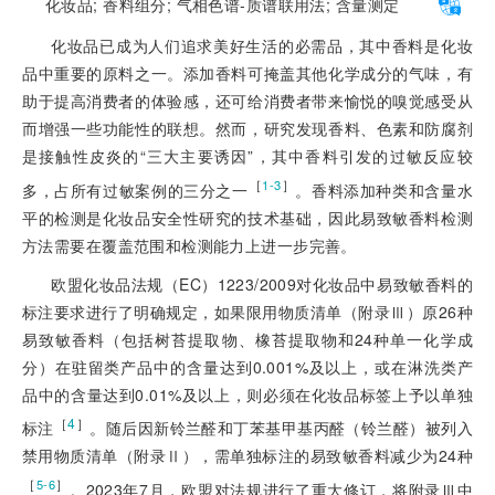
化妆品;
香料组分;
气相色谱-质谱联用法;
含量测定
化妆品已成为人们追求美好生活的必需品，其中香料是化妆
品中重要的原料之一。添加香料可掩盖其他化学成分的气味，有
助于提高消费者的体验感，还可给消费者带来愉悦的嗅觉感受从
而增强一些功能性的联想。然而，研究发现香料、色素和防腐剂
是接触性皮炎的“三大主要诱因”，其中香料引发的过敏反应较
［
］
1-3
多，占所有过敏案例的三分之一
。香料添加种类和含量水
平的检测是化妆品安全性研究的技术基础，因此易致敏香料检测
方法需要在覆盖范围和检测能力上进一步完善。
欧盟化妆品法规（EC）1223/2009对化妆品中易致敏香料的
标注要求进行了明确规定，如果限用物质清单（附录Ⅲ）原26种
易致敏香料（包括树苔提取物、橡苔提取物和24种单一化学成
分）在驻留类产品中的含量达到0.001%及以上，或在淋洗类产
品中的含量达到0.01%及以上，则必须在化妆品标签上予以单独
［
4
］
标注
。随后因新铃兰醛和丁苯基甲基丙醛（铃兰醛）被列入
禁用物质清单（附录Ⅱ），需单独标注的易致敏香料减少为24种
［
］
5-6
。2023年7月，欧盟对法规进行了重大修订，将附录Ⅲ中