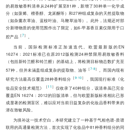
的易致敏香料清单从24种扩展至81种，新增了30种单一化学成
分（如蒎烯、檀香醇、龙涎酮等）和27种组成复杂的天然提取物
（如杂薰衣草油、蓝桉叶油、马鞭草油等）。此外，法规还对部
分新增物质的使用范围作出了限定，如6-甲基香豆素仅限用于口
［
7
］
腔产品
。
当前，国际检测标准正加速迭代。欧盟最新版的EN
16274：2021标准已在原2012版检测24种禁限用易致敏香料
（包括新铃兰醛和铃兰醛）的基础上，将检测目标物总数扩充至
［
］
7-8
57种，但并未涵盖组成复杂的提取物、油等
。而国内现有
［
］
9-10
研究方法最高仅覆盖28种香料组分
，我国现行标准《化
［
11
］
妆品安全技术规范》
仅收录了40种组分，该清单虽已完全
覆盖EN 16274：2012的旧版清单，但与欧盟新版标准相比已形
成显著的检测盲区，难以应对当前日益复杂的化妆品香料带来的
潜在致敏风险。
为填补这一技术空白，本研究建立了一种基于气相色谱-质谱
联用的高通量检测方法，首次实现了化妆品中81种香料组分的同