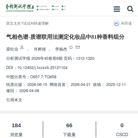
原文太长?试试AI快速理解
AI导读
气相色谱-质谱联用法测定化妆品中81种香料组分
梁柱业
，
肖树雄
，
李杨杰
分析测试学报
2026年45卷第6期 页码：1312-1320
DOI：
10.12452/j.fxcsxb.25121104
中图分类号：
O657.7;TQ658
纸质出版：
2026-06-15
网络首发：
2026-04-21
收稿：
2025-12-11
修回：
2026-04-08
引用本文
184
66
0
浏览量
下载量
CSCD