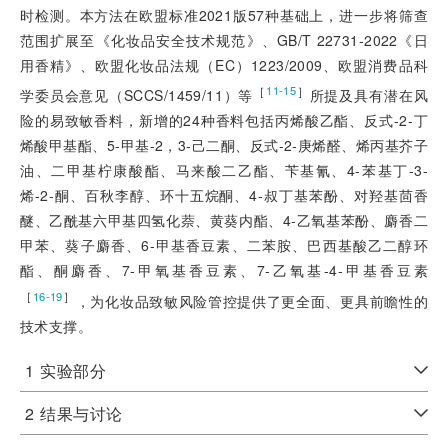
时检测。本方法在欧盟标准2021版57种基础上，进一步将筛查
范围扩展至《化妆品安全技术规范》、GB/T 22731-2022《日
用香精》、欧盟化妆品法规（EC）1223/2009、欧盟消费品科
［
］
11-15
学委员会意见（SCCS/1459/11）等
所提及具有潜在风
险的易致敏香料，新增的24种香料包括丙烯酸乙酯、反式-2-丁
烯酸甲基酯、5-甲基-2，3-己二酮、反式-2-庚烯醛、烯丙基芥子
油、二甲基柠康酸酯、马来酸二乙酯、苄基氰、4-苯基丁-3-
烯-2-酮、百秋李醇、环十五烷酮、4-叔丁基苯酚、对羟基茴香
醚、乙酰基六甲基四氢化萘、黄葵内酯、4-乙氧基苯酚、麝香二
甲苯、葵子麝香、6-甲基香豆素、二苯胺、巴西基酸乙二醇环
酯、酮麝香、7-甲氧基香豆素、7-乙氧基-4-甲基香豆素
［
］
16-19
，为化妆品致敏风险管控提供了更全面、更具前瞻性的
技术支撑。
1
实验部分
2
结果与讨论