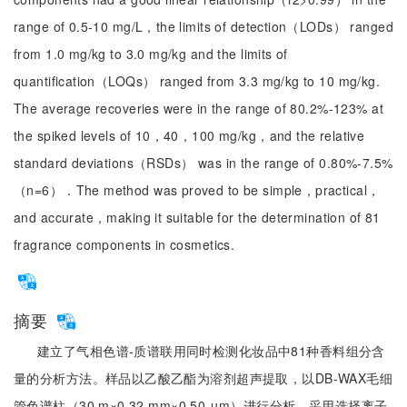
range of 0.5-10 mg/L，the limits of detection（LODs） ranged
from 1.0 mg/kg to 3.0 mg/kg and the limits of
quantification（LOQs） ranged from 3.3 mg/kg to 10 mg/kg.
The average recoveries were in the range of 80.2%-123% at
the spiked levels of 10，40，100 mg/kg，and the relative
standard deviations（RSDs） was in the range of 0.80%-7.5%
（n=6）．The method was proved to be simple，practical，
and accurate，making it suitable for the determination of 81
fragrance components in cosmetics.
摘要
建立了气相色谱-质谱联用同时检测化妆品中81种香料组分含
量的分析方法。样品以乙酸乙酯为溶剂超声提取，以DB-WAX毛细
管色谱柱（30 m×0.32 mm×0.50 μm）进行分析，采用选择离子