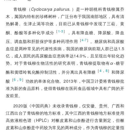
青钱柳（
Cyclocarya paliurus.
）是一种胡桃科青钱柳属乔
木，属国内特有的珍稀树种，广泛分布于我国南部地区，具有清
热解暑、生津止渴等功效，目前已从青钱柳中发现了三萜、黄
［
］
1-3
酮、酚酸等多种化学成分
，具有降血糖、降尿酸、降血
［
］
4-7
压、调血脂和肝脏保护等多种药理作用
。糖尿病和高尿酸
血症是两种常见的代谢性疾病，我国的糖尿病前期人群已达1.5
亿，成人居民的高尿酸血症患病率达14.0%，且呈现出年轻化趋
势。对于青钱柳生物活性的研究表明，青钱柳提取物有
α
-糖苷
［
4
，
8
］
酶和黄嘌呤氧化酶抑制活性，并分离出具有降糖
和降尿
［
6
，
9
］
酸
功效的单体化合物。2013年，中国卫计委将青钱柳批
准为新的食品原料，使得青钱柳在医药食品领域中具有广阔的开
发前景。
2020版《中国药典》未收录青钱柳，仅安徽、贵州、广西和
江西出台了青钱柳的地方标准，其中江西的青钱柳地方标准使用
高效液相色谱（HPLC）对槲皮素和山奈酚进行含量测定，但槲
皮素和山奈酚是中药较为常见的两种成分，作为青钱柳的定量指