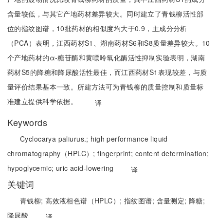
含量较低，与其它产地药材差异较大。同时建立了青钱柳活性部
位的指纹图谱，10批药材的相似度均大于0.9，主成分分析
（PCA）表明，江西药材S1、湖南药材S6和S8质量差异较大。10
个产地药材的α-糖苷酶和黄嘌呤氧化酶活性抑制实验表明，湖南
药材S5的降糖和降尿酸活性最佳，而江西药材S1表现较差，与质
量评价结果基本一致。所建方法可为青钱柳的质量控制和质量标
准建立提供科学依据。
译
Keywords
Cyclocarya paliurus.;
high performance liquid
chromatography（HPLC）;
fingerprint;
content determination;
hypoglycemic;
uric acid-lowering
译
关键词
青钱柳;
高效液相色谱（HPLC）;
指纹图谱;
含量测定;
降糖;
降尿酸
译