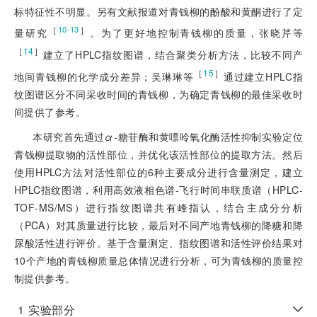
标特征性不明显。另有文献报道对青钱柳的酚酸和黄酮进行了定
［
］
10-13
量研究
。为了更好地控制青钱柳的质量，张晓芹等
［
14
］
建立了HPLC指纹图谱，结合聚类分析方法，比较不同产
［
15
］
地间青钱柳的化学成分差异；吴琳琳等
通过建立HPLC指
纹图谱区分不同采收时间的青钱柳，为确定青钱柳的最佳采收时
间提供了参考。
本研究首先通过
α
-糖苷酶和黄嘌呤氧化酶活性抑制实验定位
青钱柳提取物的活性部位，并优化该活性部位的提取方法。然后
使用HPL
C方法对活性部位的6种主要成分进行含量测定，建立
HPLC指纹图谱，利用高效液相色谱-飞行时间串联质谱（HPLC-
TOF-MS/MS）进行指纹图谱共有峰指认，结合主成分分析
（PCA）对其质量进行比较，最后对不同产地青钱柳的降糖和降
尿酸活性进行评价。基于含量测定、指纹图谱和活性评价结果对
10个产地的青钱柳质量总体情况进行分析，可为青钱柳的质量控
制提供参考。
1
实验部分