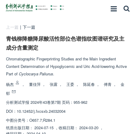
上一篇
|
下一篇
青钱柳降糖降尿酸活性部位色谱指纹图谱研究及主
成分含量测定
Chromatographic Fingerprinting Studies and the Main Ingredient
Content Determination of Hypoglycemic and Uric Acid-lowering Active
Part of
Cyclocarya Paliurus.
杨杰
，
董佳萍
，
张露
，
王委
，
陈延春
，
傅青
，
金
郁
分析测试学报
2024年43卷第7期 页码：955-962
DOI：
10.12452/j.fxcsxb.24032004
中图分类号：
O657.7;R284.1
纸质出版日期：
2024-07-15
，
收稿日期：
2024-03-20
，
修回日期：
2024-04-10