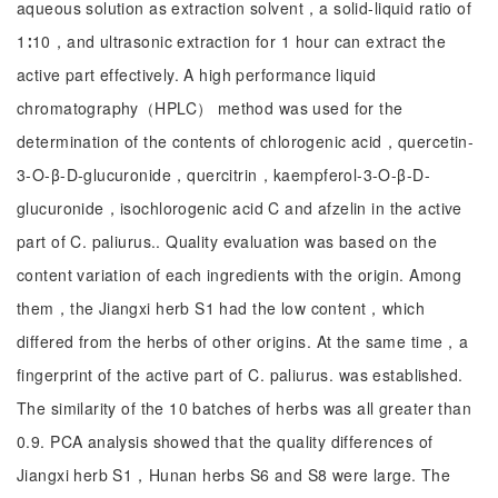
aqueous solution as extraction solvent，a solid-liquid ratio of
1∶10，and ultrasonic extraction for 1 hour can extract the
active part effectively. A high performance liquid
chromatography（HPLC） method was used for the
determination of the contents of chlorogenic acid，quercetin-
3-O-β-D-glucuronide，quercitrin，kaempferol-3-O-β-D-
glucuronide，isochlorogenic acid C and afzelin in the active
part of C. paliurus.. Quality evaluation was based on the
content variation of each ingredients with the origin. Among
them，the Jiangxi herb S1 had the low content，which
differed from the herbs of other origins. At the same time，a
fingerprint of the active part of C. paliurus. was established.
The similarity of the 10 batches of herbs was all greater than
0.9. PCA analysis showed that the quality differences of
Jiangxi herb S1，Hunan herbs S6 and S8 were large. The