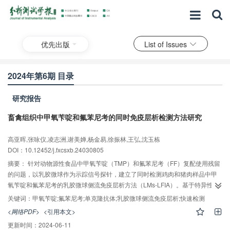
优先出版
List of Issues
2024年第6期 目录
研究报告
畜禽组织中甲氧苄啶和氟苯尼考的同时免疫层析检测方法研究
高亚晖,张咏仪,凌志洲,谢美婵,杨金易,徐振林,王弘,沈玉栋
DOI：10.12452/j.fxcsxb.24030805
摘要：
针对动物源性食品中甲氧苄啶（TMP）和氟苯尼考（FF）复配使用残留
的问题，以乳胶微球作为示踪信号探针，建立了同时检测鸡肉和猪肉样品中甲
氧苄啶和氟苯尼考的乳胶微球侧流免疫层析方法（LMs-LFIA）。基于特异性单
克隆抗体7E6和SF15，通过逐步优化策略考察了探针制备条件、试纸条工作缓
关键词：
甲氧苄啶;氟苯尼考;单克隆抗体;乳胶微球侧流免疫层析;快速检测
冲液以及样品垫处理液缓冲体系等对LMs-LFIA性能的影响。结果表明：在优化
<网络PDF>
<引用本文>
条件下，所建立的LMs-LFIA对鸡肉和猪肉样品中甲氧苄啶和氟苯尼考的可视化
更新时间：
2024-06-11
检出限分别为8 ng/g和12 ng/g，检测时间为8 min，且与甲氧苄啶和氟苯尼考的