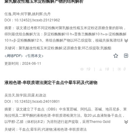
聚乳酸改性糯玉米淀粉酶解产物的结构解析
任逸,周坤,何宇鹏,姚利辉,仇丹
DOI：10.12452/j.fxcsxb.23121962
摘要：
该文通过考察不同淀粉酶对聚乳酸改性糯玉米淀粉还原糖含量的影响，
得到最优组合酶解方法：异淀粉酶酶解10 h+普鲁兰酶酶解10 h+α-淀粉酶酶解
10 h+β-淀粉酶酶解12 h。将组合酶解产物以环己烷提取，核磁共振氢谱结果表
明，含有乳酸基团的碳水化合物能被有效提取富集，且与未取代的碳水化合物
关键词：
聚乳酸改性糯玉米淀粉;酶解;还原糖含量;环己烷提取;乳酸酯
实现分离；质谱分析证明，聚乳酸改性糯玉米淀粉主要由乳酸酯和二聚乳酸酯
<网络PDF>
<引用本文>
所构成。该研究探索建立了有效的分离和解析方法，促进了对淀粉酯精细结构
更新时间：
2024-06-11
的科学认识。
19
|
18
|
0
液相色谱-串联质谱法测定干血点中晕车药及代谢物
吴浩天,陈学国,田露,杜政达
DOI：10.12452/j.fxcsxb.24010801
摘要：
该文建立了干血点（DBS）中东莨菪碱、阿托品、茶碱、地芬尼多、苯
海拉明及二苯甲酮的液相色谱-串联质谱检测方法。取20 µL血液制备干血点，
以甲醇-乙腈（体积比8∶2）为溶剂进行超声提取，采用Thermo Gold
ODS（150 mm×2.1 mm，5 µm）色谱柱进行分离，以甲醇-5 mmol/L乙酸铵溶
关键词：
干血点;晕车药;代谢物;液相色谱-串联质谱法