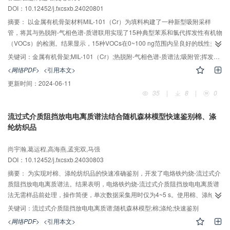
DOI：10.12452/j.fxcsxb.24020801
摘要：
以金属有机骨架材料MIL-101（Cr）为填料构建了一种新型吸附采样
管，将其与热脱附-气相色谱-质谱联用实现了15种典型苯系和氯代挥发性有机物
（VOCs）的检测。结果显示，15种VOCs在0~100 ng范围内呈良好的线性关
2
系，相关系数（r
）达到0.99以上，检出限为0.7~1.9 ng。在5、30、70 ng添
关键词：
金属有机骨架;MIL-101（Cr）;热脱附-气相色谱-质谱法;吸附管;挥发性有机物
加量下，15种VOCs的平均回收率分别为86.0% ~ 126%、91.7% ~ 133%和
<网络PDF>
<引用本文>
77.6% ~ 135%，相对标准偏差（RSD）分别为6.6% ~ 18%、2.9% ~ 20%和
更新时间：
2024-06-11
1.3% ~ 20%。MIL-101（Cr）填料吸附管测试稳定性和不同批次吸附管重复性
35
|
8
|
0
的RSD分别为0.50%~14%和0.30%~18%。MIL-101（Cr）填料吸附管基于质
量更少的填料实现了对苯系和氯代VOCs更高效的吸附、富集和热脱附，有助于
流过式介质阻挡放电电离质谱法结合随机森林模型快速鉴别棉、涤
降低吸附采样管的气体穿透风险。该研究拓展了MOFs材料在环境检测领域的实
纶纺织品
际应用场景。
尚宇瀚,葛运程,高海燕,孟宪双,马强
DOI：10.12452/j.fxcsxb.24030803
摘要：
为实现对棉、涤纶纺织品的快速准确鉴别，开发了电烙铁灼烧-流过式介
质阻挡放电电离质谱法。结果表明，电烙铁灼烧-流过式介质阻挡放电电离质谱
法无需样品前处理，操作简便，单次数据采集用时仅为4~5 s。使用棉、涤纶与
棉涤混纺纺织品样品的质谱指纹图谱数据，建立了基于随机森林算法的预测模
关键词：
流过式介质阻挡放电电离质谱;随机森林模型;棉;涤纶;快速鉴别
型。优化后的随机森林模型五折交叉验证与袋外验证的误判率分别为2.50%和
<网络PDF>
<引用本文>
2.52%。基于袋外验证混淆矩阵，求得该模型的预测准确率为97.5%，对棉与涤