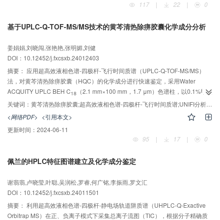
117
|
22
|
0
结构及功能类似物无明显交叉反应，方法特异性良好。所建方法对鸡、猪肉盲
样的检测结果与超高效液相色谱-串联质谱（UPLC-MS/MS）仪器确证方法一
基于UPLC-Q-TOF-MS/MS技术的黄芩清热除痹胶囊化学成分分析
致，适用于畜禽组织样本中甲氧苄啶和氟苯尼考残留的同时检测。
姜娟娟,刘晓闯,张艳艳,张明媚,刘健
DOI：10.12452/j.fxcsxb.24012403
摘要：
应用超高效液相色谱-四极杆-飞行时间质谱（UPLC-Q-TOF-MS/MS）
法，对黄芩清热除痹胶囊（HQC）的化学成分进行快速鉴定，采用Water
ACQUITY UPLC BEH C
（2.1 mm×100 mm，1.7 μm）色谱柱，以0.1%甲酸
18
水-乙腈为流动相进行梯度洗脱，采用电喷雾电离源（ESI）在正、负离子模式
关键词：
黄芩清热除痹胶囊;超高效液相色谱-四极杆-飞行时间质谱;UNIFI分析平台;化学成分;类风湿关节炎
下分别采集HQC的基峰色谱图。建立HQC的化学成分数据库，基于天然产物后
<网络PDF>
<引用本文>
处理筛查平台（UNIFI）进行靶向分析，结合化合物的精确分子量、二级碎片离
更新时间：
2024-06-11
子信息、对照品和文献数据等进行化学结构确认。从HQC中共鉴定出82个化合
95
|
17
|
0
物，包括37个黄酮类、11个有机酸类、14个萜类、7个苷类、5个氨基酸类、8
个其他类化合物；HQC主要以黄酮类成分为主。UPLC-Q-TOF-MS/MS结合
佩兰的HPLC特征图谱建立及化学成分鉴定
UNIFI平台的分析方法可快速鉴定HQC的化学成分。
谢翡翡,卢晓莹,叶聪,吴润松,罗睿,何广铭,李振雨,罗文汇
DOI：10.12452/j.fxcsxb.24011501
摘要：
利用超高效液相色谱-四极杆-静电场轨道阱质谱（UHPLC-Q-Exactive
Orbitrap MS）在正、负离子模式下采集总离子流图（TIC），根据分子精确质