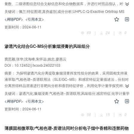
量数、二级谱图信息结合文献信息和化合物数据库，并进行对照品指认，对佩
兰中的化学成分进行鉴定。采用Waters HSS T3（250 mm×4.6 mm，5.0 μm）
关键词：
佩兰;特征图谱;真伪鉴别;成分分析;UHPLC-Q-Exactive Orbitrap MS
色谱柱，以乙腈-0.1%磷酸为流动相进行梯度洗脱，将采集的数据整理并导入
<网络PDF>
<引用本文>
“中药色谱指纹图谱相似度评价系统（2012版）”软件，建立23批佩兰的高效液
更新时间：
2024-06-11
相色谱（HPLC）特征图谱，对比正品与常见混伪品的特征图谱差异，以共有峰
69
|
24
|
0
峰面积为变量采用聚类分析（HCA）进行验证。结果从佩兰中共鉴定34个化学
成分，主要包括苯丙素类11个；吡咯里西啶类6个；核苷类3个；氨基酸类3
渗透汽化结合GC-MS分析豫烟浸膏的风味组分
个；黄酮类2个；其他糖苷、酸、碱、酮或醛类9个，通过对照品比对确认其中8
个成分。23批佩兰药材的特征图谱共标定16个共有峰，相似度大于0.85，混伪
窦思颖,张华,沈海峰,朱怀远,姚忠,廖惠云
品与佩兰对照特征图谱的相似度为0.452~0.746，HCA可明确对佩兰及其混伪
DOI：10.12452/j.fxcsxb.24022103
品进行分类。所建方法的专属性、精密度、重复性、稳定性良好，成分鉴定结
果可为完善佩兰药材质量控制标准提供参考，并能有效区分正品与混伪品。
摘要：
为探明渗透汽化分离提取豫烟浸膏挥发性组分的效果，采用固相支持液
液萃取/气相色谱‒质谱联用法（SLE/GC‒MS）和感官特征定量描述法，分别对
分离所得样品溶液进行非靶向分析和香韵特征评价，利用化学计量学探究样品
组分差异，筛选关键差异组分并分析其与感官香韵特征的相关性。结果表明：
关键词：
渗透汽化;豫烟浸膏;气相色谱‒质谱联用;风味组分;感官特征;化学计量学
（1）相比于原液，优化条件下渗透汽化分离得到的样品溶液在果香、清香、甜
<网络PDF>
<引用本文>
香风格方面显著提高，膏香有所减弱，其中截留液的香韵属性得分整体得到提
更新时间：
2024-06-11
升，渗透液和清洗液稍有减弱；（2）不同样品溶液共检出101个化合物，包括
56
|
15
|
0
醇类、酯类、醛类、酮类、酸类、酚类、烃类和主要由生物碱构成的其他类等
13类物质，烃类、酮类及其他类在挥发性组分中占比较大，其中膜组件对烃
薄膜固相微萃取/气相色谱-质谱法同时分析电子烟中香精和违禁药物
类、醇类等组分的选择性较大，不同溶剂体系对醇类、酮类、酯类和酚类的浓