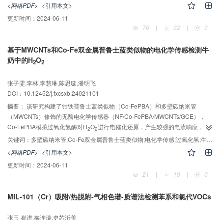
算单位长度（mm）墨迹中挥发性溶剂含量C（ng/mm）并作为打印样品老化的
<网络PDF>
<引用本文>
定量单位。结果表明，4种打印样品中含有2-吡咯烷酮、1，5-戊二醇、2-甲
更新时间：
2024-06-11
基-1，3-丙二醇、N-羟乙基-2-吡咯烷酮、甘油和三甘醇6种挥发性溶剂成分。上
70
|
32
|
0
述成分在文件形成时即开始挥发和转移，含量不断减少至某一数值时趋于稳
定。利用测定的历经不同时间的打印样本中溶剂含量数据，建立了单组分溶剂
基于MWCNTs和Co-Fe双金属普鲁士蓝类似物的电化学传感检测牛
与时间的非线性回归模型以及多组分溶剂与时间的多元线性回归模型，模型评
奶中的H
O
价指标比较结果表明，对于溶剂组分数多的墨水使用多元线性回归模型的预测
2
2
效果更好。
张子雯,李林,李慧琳,陈思璇,潘明飞
DOI：10.12452/j.fxcsxb.24021101
摘要：
该研究构建了钴铁普鲁士蓝类似物（Co-FePBA）和多壁碳纳米管
（MWCNTs）修饰的无酶电化学传感器（NF/Co-FePBA/MWCNTs/GCE），
Co-FePBA模拟过氧化氢酶对H
O
进行电催化还原，产生较强的电流响应，用
2
2
于牛奶中H
O
的快速、灵敏电化学检测。在最优条件下，该传感器对H
O
的
关键词：
多壁碳纳米管;Co-Fe双金属普鲁士蓝类似物;电化学传感;过氧化氢;牛奶样品
2
2
2
2
电流响应有较宽的线性范围（0.01~5.0 mmol/L），检出限（LOD，S/N=3）为
<网络PDF>
<引用本文>
0.52 μmol/L。此外，该传感器具有较强的抗干扰能力和良好的重复性、重现性
更新时间：
2024-06-11
和稳定性，用于实际牛奶样品检测中回收率为91.3% ~103%，相对标准偏差
21
|
19
|
0
（RSD）≤2.7%（n=3）。该电化学检测方法可以实现牛奶中H
O
的低成本、
2
2
简单、快速、高灵敏检测。
MIL-101（Cr）吸附/热脱附-气相色谱-质谱法检测苯系和氯代VOCs
张玉,崔进,梅连瑞,史芯沂美