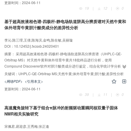
更新时间：
2024-06-11
纶样品的精确率、召回率和F1分数均高于95%，满足快速鉴别要求。该方法可
19
|
12
|
0
为棉、涤纶纺织品真伪鉴别与品质评价提供技术参考。
基于超高效液相色谱-四极杆-静电场轨道阱高分辨质谱对天然牛黄和
体外培育牛黄胆汁酸类成分的差异性分析
李沁,陈三理,王倩,陈海滨,金鸣,陈在敏,吴丽璇
DOI：10.12452/j.fxcsxb.24020401
摘要：
采用超高效液相色谱-四极杆-静电场轨道阱高分辨质谱（UHPLC-QE-
Orbitrap MS）对天然牛黄和体外培育牛黄共18批样品进行分析，使用
Compound Discoverer软件对胆汁酸类成分进行鉴定，结合化学统计学分析筛
选不同类型牛黄的差异性成分。根据一级质谱精确质荷比和二级化合物碎片信
关键词：
UHPLC-QE-Orbitrap MS;天然牛黄;体外培育牛黄;胆汁酸;差异性分析
息，鉴定了30个共有的胆汁酸类成分。聚类分析结果表明体外培育牛黄与产地
<网络PDF>
<引用本文>
呈现一致趋势，而天然牛黄的聚类趋势与产地无关。主成分分析载荷图显示胆
更新时间：
2024-06-11
酸、去氧胆酸等成分对主成分1的贡献较大，而甘氨鹅去氧胆酸、甘氨去氧胆
39
|
11
|
0
酸、牛磺去氧胆酸等成分对主成分2的贡献较大。通过建立正交偏最小二乘法判
别（OPLS-DA）模型，共筛选出11个胆汁酸类差异成分（VIP>1，P<0.05），
高速魔角旋转下基于组合π脉冲的射频驱动重耦同核双量子固体
其中胆酸在两组之间的含量差异最大。除了去氢胆酸和甘氨去氢胆酸，其余9个
NMR相关实验研究
差异成分在体外培育牛黄中的相对含量均较高。研究结果可为天然牛黄和体外
培育牛黄的物质基础、质量控制和资源开发应用提供理论参考。
宋佩君,易迎彦,王秀梅,张正逢