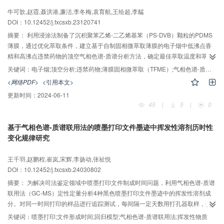
度变化影响较大；（3）主成分分析显示样品原液和截留液组分较一致，且与透
牛可歆,赵霞,聂洪港,廉洁,李冬梅,袁育航,王绘超,李艋
过液和清洗液有效区分，正交偏最小二乘法‒判别分析筛选出28个差异化合物
DOI：10.12452/j.fxcsxb.23120741
（VIP>1、P<0.05）。偏最小二乘回归分析表明，特征挥发性组分与烤烟烟
香、木香、清香、甜香和焦香香韵指标呈正相关。研究结果可为采用渗透汽化
摘要：
利用浸涂法制备了沉积聚苯乙烯-二乙烯基苯（PS-DVB）颗粒的PDMS
分离提取豫烟浸膏提供指导依据，进而为天然植物香原料精细化分离加工提供
薄膜，通过优化萃取条件，建立基于自制固相微萃取薄膜的电子烟中低沸点香
技术支持。
精和高沸点违禁药物的顶空气相色谱-质谱分析方法，确定最佳萃取温度和萃取
时间分别为180 ℃和30 min。对比了热脱附与液液萃取两种薄膜脱附方式，结
关键词：
电子烟;顶空分析;违禁药物;薄膜固相微萃取（TFME）;气相色谱-质谱;微全分析
果显示二者在分析电子烟香精和违禁药物方面相互补充，但考虑方法的适用
<网络PDF>
<引用本文>
性，建立了基于液液萃取脱附方式的电子烟特征成分检验技术。通过与传统的
更新时间：
2024-06-11
样品处理方式直接稀释进样和商品化固相微萃取纤维对比，凸显基于自制PS-
45
|
5
|
0
DVB/PDMS薄膜顶空分析电子烟特征成分的灵敏度与普适性，所建方法具有去
除丙二醇和丙三醇基质干扰、满足高温萃取需求、吸附容量大、成本低的优
基于气相色谱-质谱联用法的喷墨打印文件墨迹中挥发性溶剂历时性
势。将所建方法应用于实际案件中电子烟样品的检测，检测结果与案情相符，
变化规律研究
证实方法的准确性与实用性。该研究为电子烟液顶空气体中的香精和违禁药物
提供了一种高效、准确的微全分析方案，对生命健康、法庭科学和和公共环境
王千羽,赵鹏程,崔岚,宋辉,李扬动,张祉悦
领域具有重要意义。
DOI：10.12452/j.fxcsxb.24030802
摘要：
为解决司法鉴定领域中喷墨打印文件制成时间问题，利用气相色谱-质谱
联用法（GC-MS）定性定量分析4种黑色喷墨打印文件墨迹中的挥发性溶剂成
分。对同一时间打印的样品进行追踪测试，每间隔一定天数用打孔器取样，提
取剂提取后进行GC-MS分析。通过内标法测定样品提取液中各组分的浓度，计
关键词：
喷墨打印;文件形成时间;回归模型;气相色谱-质谱联用法;挥发性物质