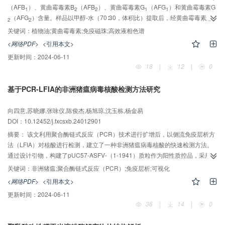
（AFB
）、黄曲霉毒素B
（AFB
）、黄曲霉毒素G
（AFG
）和黄曲霉毒素G
1
2
2
1
1
（AFG
）含量。样品以甲醇-水（70∶30，体积比）提取后，经黄曲霉毒素总
2
2
量免疫磁珠试剂盒净化，并结合免疫磁珠自动工作站，显著提升了净化效率。4
关键词：
植物油;黄曲霉毒素;免疫磁珠;高效液相色谱
2
种黄曲霉毒素在一定质量浓度范围内具有良好的线性关系，相关系数（r
）均大
<网络PDF>
<引用本文>
于0.99，AFB
与AFB
、AFG
与AFG
的定量下限分别为0.05 µg/kg和0.10
1
2
1
2
更新时间：
2024-06-11
µg/kg。4种毒素在5种商品植物油基质中的平均回收率为74.0%~ 96.0%，日间
18
|
12
|
0
和日内相对标准偏差（RSD）均小于7.0%。所建立的方法与国标GB 5009.22-
2016的免疫亲和柱法无显著性差异，方法准确、灵敏，适用于植物油中4种黄
基于PCR-LFIA的非洲猪瘟病毒核酸检测方法研究
曲霉毒素的同时定量分析。
向四意,苏晓娜,张咏仪,陈俊杰,杨旭琼,沈玉栋,杨金易
DOI：10.12452/j.fxcsxb.24012901
摘要：
该文利用聚合酶链式反应（PCR）技术进行扩增后，以侧流免疫层析方
法（LFIA）对核酸进行检测，建立了一种非洲猪瘟病毒核酸的快速检测方法。
通过设计引物，构建了pUC57-ASFV-（1-1941）质粒作为阳性质控品，采用柠
檬酸三钠还原法制备胶体金颗粒用于标记抗体建立免疫分析方法。通过优化实
关键词：
非洲猪瘟;聚合酶链式反应（PCR）;免疫层析;可视化
-2
8
验条件，在质粒浓度1.6×10
~1.6×10
copies/μL范围内，得到pUC57-ASFV-
<网络PDF>
<引用本文>
（1-1941）阳性质粒的检出限为1.6
copies/μL。该方法与其他猪病毒无交叉，
更新时间：
2024-06-11
特异性良好，可作为非洲猪瘟现场筛查的辅助方法。
36
|
14
|
0