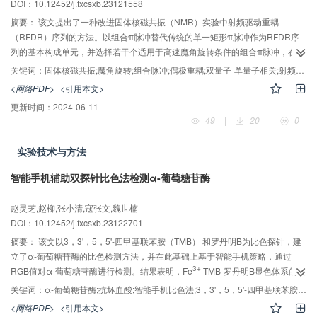
DOI：10.12452/j.fxcsxb.23121558
摘要：
该文提出了一种改进固体核磁共振（NMR）实验中射频驱动重耦
（RFDR）序列的方法。以组合π脉冲替代传统的单一矩形π脉冲作为RFDR序
列的基本构成单元，并选择若干个适用于高速魔角旋转条件的组合π脉冲，在
RFDR双量子实验中进行全面研究，通过数值模拟分析了影响RFDR双量子实验
关键词：
固体核磁共振;魔角旋转;组合脉冲;偶极重耦;双量子-单量子相关;射频驱动重耦（RFDR）
性能的两个关键因素——共振偏置和射频场不均匀性，并根据模拟结果确定了
<网络PDF>
<引用本文>
19
1
性能最优的组合π脉冲。结合六氟硅酸钠和L-组氨酸的一维和二维
F或
H固体
更新时间：
2024-06-11
NMR实验，验证了在高速魔角旋转条件下选择适当的组合π脉冲的RFDR序列的
49
|
20
|
0
优势。该方法不仅能确保较高的同核双量子激发效率，还能提高激发带宽，并
且对射频场不均匀性更加不敏感。稳定高效的RFDR同核双量子相关实验为采用
实验技术与方法
固体NMR分析强自旋耦合体系的核间相互作用提供了重要的技术支持。
智能手机辅助双探针比色法检测α-葡萄糖苷酶
赵灵芝,赵柳,张小清,寇张文,魏世楠
DOI：10.12452/j.fxcsxb.23122701
摘要：
该文以3，3'，5，5'-四甲基联苯胺（TMB） 和罗丹明B为比色探针，建
立了α-葡萄糖苷酶的比色检测方法，并在此基础上基于智能手机策略，通过
3+
RGB值对α-葡萄糖苷酶进行检测。结果表明，Fe
-TMB-罗丹明B显色体系的吸
光度与α-葡萄糖苷浓度在20～100 U/L范围内呈线性关系，检出限为3.3 U/L。
关键词：
α-葡萄糖苷酶;抗坏血酸;智能手机比色法;3，3'，5，5'-四甲基联苯胺（TMB）;罗丹明 B
采用photoshop软件分析样品图像和样品荧光图像的RGB值，其与α-葡萄糖苷
<网络PDF>
<引用本文>
酶浓度在10～100 U/L范围内呈线性关系，检出限分别为2.5 U/L和1.2 U/L。该