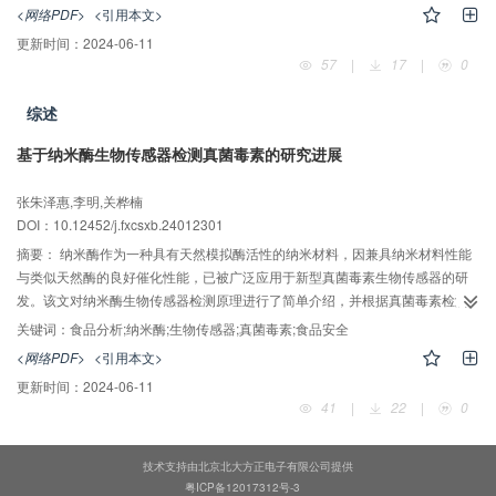
液（含0.2%冰乙酸，pH 4.0）为流动相梯度洗脱，在正离子电离方式下采用多
<网络PDF>
<引用本文>
反应监测模式进行测定，以外标法定量。结果表明：干血点中6种目标物在一定
更新时间：
2024-06-11
2
的质量浓度范围内线性关系良好，相关系数（r
）均不小于0.993 0，检出限为3
57
|
17
|
0
～30 ng/mL，定量下限为10～100 ng/mL；在低、中、高3个加标水平下，6种
目标物的平均回收率为88.8%～108%，日间和日内相对标准偏差均小于15%。
综述
该方法操作简便、快捷，准确度和灵敏度高，已成功应用于1例地芬尼多中毒者
的检测，为晕车药中毒案例的测定提供了新方法。
基于纳米酶生物传感器检测真菌毒素的研究进展
张朱泽惠,李明,关桦楠
DOI：10.12452/j.fxcsxb.24012301
摘要：
纳米酶作为一种具有天然模拟酶活性的纳米材料，因兼具纳米材料性能
与类似天然酶的良好催化性能，已被广泛应用于新型真菌毒素生物传感器的研
发。该文对纳米酶生物传感器检测原理进行了简单介绍，并根据真菌毒素检测
机理进行分类，综述了近年比色、荧光和电化学纳米酶生物传感器在真菌毒素
关键词：
食品分析;纳米酶;生物传感器;真菌毒素;食品安全
检测方面的研究进展，讨论并比较了上述3类纳米酶生物传感器在真菌毒素检测
<网络PDF>
<引用本文>
中的优势。最后，针对目前存在的问题和发展前景进行了展望。
更新时间：
2024-06-11
41
|
22
|
0
技术支持由北京北大方正电子有限公司提供
粤ICP备12017312号-3