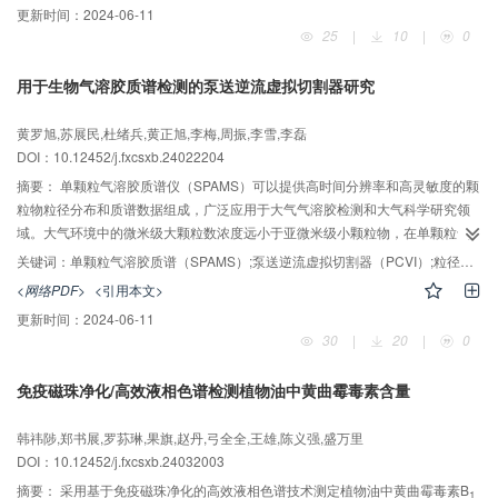
更新时间：
2024-06-11
法已成功用于α-葡萄糖苷酶抑制剂阿卡波糖抑制率评估和胎牛血清中α-葡萄糖
25
|
10
|
0
苷酶浓度的测定。所构建的智能手机辅助检测法为α-葡萄糖苷酶的临床分析和
酶抑制剂的快速筛选提供了简便、快捷和准确的方法。
用于生物气溶胶质谱检测的泵送逆流虚拟切割器研究
黄罗旭,苏展民,杜绪兵,黄正旭,李梅,周振,李雪,李磊
DOI：10.12452/j.fxcsxb.24022204
摘要：
单颗粒气溶胶质谱仪（SPAMS）可以提供高时间分辨率和高灵敏度的颗
粒物粒径分布和质谱数据组成，广泛应用于大气气溶胶检测和大气科学研究领
域。大气环境中的微米级大颗粒数浓度远小于亚微米级小颗粒物，在单颗粒气
溶胶质谱的检测中，颗粒经空气动力学加速赋能后，小颗粒物的飞行速度大于
关键词：
单颗粒气溶胶质谱（SPAMS）;泵送逆流虚拟切割器（PCVI）;粒径筛分;生物气溶胶检测
大颗粒物，导致生物气溶胶等大颗粒的检测几率大幅度降低。该研究设计了一
<网络PDF>
<引用本文>
种泵送逆流虚拟切割器（PCVI），通过3D建模、计算流体动力学（CFD）仿
更新时间：
2024-06-11
真、实际实验测试以及对实际样品藻类气溶胶的检测，详细介绍了PCVI的实现
30
|
20
|
0
原理、数据仿真、性能验证与实际应用。PCVI与SPAMS联用，可形成对小颗粒
物具有切割能力的PCVI-SPAMS系统，对藻类生物气溶胶的检测证实，所研制
免疫磁珠净化/高效液相色谱检测植物油中黄曲霉毒素含量
的PCVI可以有效去除2 μm粒径以下的颗粒，成功对小颗粒背景进行切分，获得
了符合预期的效果。
韩祎陟,郑书展,罗荪琳,果旗,赵丹,弓全全,王雄,陈义强,盛万里
DOI：10.12452/j.fxcsxb.24032003
摘要：
采用基于免疫磁珠净化的高效液相色谱技术测定植物油中黄曲霉毒素B
1