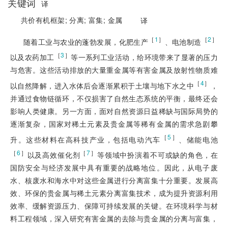
关键词
译
共价有机框架;
分离;
富集;
金属
译
［
1
］
［
2
］
随着工业与农业的蓬勃发展，化肥生产
、电池制造
［
3
］
以及农药加工
等一系列工业活动，给环境带来了显著的压力
与危害。这些活动排放的大量重金属等有害金属及放射性物质难
［
4
］
以自然降解，进入水体后会逐渐累积于土壤与地下水之中
，
并通过食物链循环，不仅损害了自然生态系统的平衡，最终还会
影响人类健康。另一方面，面对自然资源日益稀缺与国际局势的
逐渐复杂，国家对稀土元素及贵金属等稀有金属的需求急剧攀
［
5
］
升。这些材料在高科技产业，包括电动汽车
、储能电池
［
6
］
［
7
］
以及高效催化剂
等领域中扮演着不可或缺的角色，在
国防安全与经济发展中具有重要的战略地位。因此，从电子废
水、核废水和海水中对这些金属进行分离富集十分重要。发展高
效、环保的贵金属与稀土元素分离富集技术，成为提升资源利用
效率、缓解资源压力、保障可持续发展的关键。在环境科学与材
料工程领域，深入研究有害金属的去除与贵金属的分离与富集，