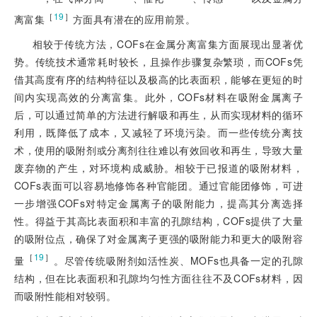
［
19
］
离富集
方面具有潜在的应用前景。
相较于传统方法，COFs在金属分离富集方面展现出显著优
势。传统技术通常耗时较长，且操作步骤复杂繁琐，而COFs凭
借其高度有序的结构特征以及极高的比表面积，能够在更短的时
间内实现高效的分离富集。此外，COFs材料在吸附金属离子
后，可以通过简单的方法进行解吸和再生，从而实现材料的循环
利用，既降低了成本，又减轻了环境污染。而一些传统分离技
术，使用的吸附剂或分离剂往往难以有效回收和再生，导致大量
废弃物的产生，对环境构成威胁。相较于已报道的吸附材料，
COFs表面可以容易地修饰各种官能团。通过官能团修饰，可进
一步增强COFs对特定金属离子的吸附能力，提高其分离选择
性。得益于其高比表面积和丰富的孔隙结构，COFs提供了大量
的吸附位点，确保了对金属离子更强的吸附能力和更大的吸附容
［
19
］
量
。尽管传统吸附剂如活性炭、MOFs也具备一定的孔隙
结构，但在比表面积和孔隙均匀性方面往往不及COFs材料，因
而吸附性能相对较弱。