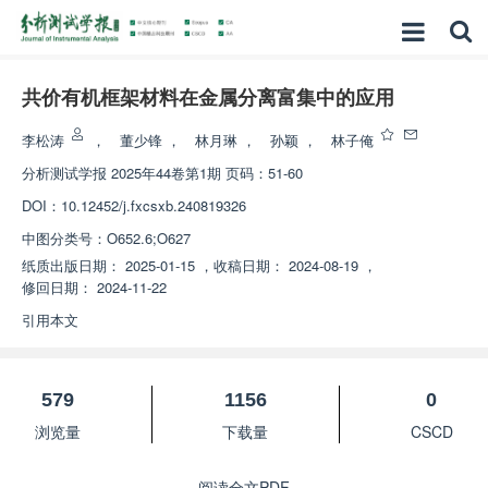
共价有机框架材料在金属分离富集中的应用
李松涛
，
董少锋
，
林月琳
，
孙颖
，
林子俺
分析测试学报
2025年44卷第1期 页码：51-60
DOI：
10.12452/j.fxcsxb.240819326
中图分类号：
O652.6;O627
纸质出版日期：
2025-01-15
，
收稿日期：
2024-08-19
，
修回日期：
2024-11-22
引用本文
579
1156
0
浏览量
下载量
CSCD
阅读全文PDF