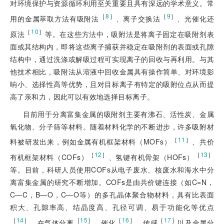
对环境保护与资源循环利用至关重要且具有深远的学术意义。常
［
8
］
［
9
］
用的金属萃取方法有吸附法
、离子交换法
、光催化还
［
10
］
原法
等。在这些方
法中，吸附法是将离子固定在吸附剂表
面或其结构内，即将这些离子捕获并稳定在吸附剂的表面或孔隙
结构中，通过洗涤或解吸过程可实现离子的回收与再利用。与其
他技术相比，吸附法从溶液中回收金属具有操作简单、对环境影
响小、选择性高等优势，且对目标离子有特定的吸附位点从而提
高了亲和力，因此可以有效地选择目标离子。
目前用于分离富集金属的吸附剂主要有沸石、活性炭、金属
氧化物、分子筛等材料。随着材料化学的不断进步，许多吸附材
［
11
］
料被研发出来，例如金属有机框架材料（MOFs）
、共价
［
12
］
［
13
］
有机框架材料（COFs）
、氢键有机骨架（HOFs）
等。目前，科研人员使用COFs从电子废水、核废水和海水中分
离富集金属的研究不断增加。COFs是由共价键连接（如C=N，
C—C，B—O，C—O等）的多孔晶体聚合物材料，具有比表面
积大、孔隙率高、结晶度高、孔径可调、易于功能化等优点
［
14
］
［
15
］
［
16
］
［
17
］
，在气体分离
、催化
、传感
以及金属分