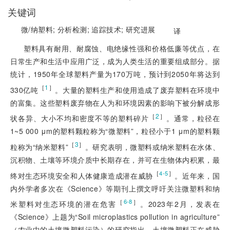
关键词
微/纳塑料;
分析检测;
追踪技术;
研究进展
译
塑料具有耐用、耐腐蚀、电绝缘性强和价格低廉等优点，在
日常生产和生活中应用广泛，成为人类生活的重要组成部分。据
统计，1950年全球塑料产量为170万吨，预计到2050年将达到
［
1
］
330亿吨
。大量的塑料生产和使用造成了废弃塑料在环境中
的富集。这些塑料废弃物在人为和环境因素的影响下被分解成形
［
2
］
状各异、大小不均和密度不等的塑料碎片
。通常，粒径在
1~5 000 μm的塑料颗粒称为“微塑料”，粒径小于1 μm的塑料颗
［
3
］
粒称为“纳米塑料”
。研究表明，微塑料或纳米塑料在水体、
沉积物、土壤等环境介质中长期存在，并可在生物体内积累，最
［
］
4-5
终对生态环境安全和人体健康造成潜在威胁
。近年来，国
内外学者多次在《Science》等期刊上撰文呼吁关注微塑料和纳
［
］
6-8
米塑料对生态环境的潜在危害
。2023年2月，发表在
《Science》上题为“Soil microplastics pollution in agriculture”
（农业中的土壤微塑料污染）的研究指出，土壤微塑料正在威胁