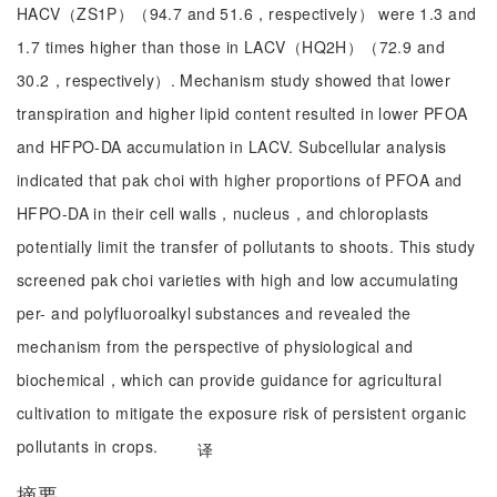
HACV（ZS1P）（94.7 and 51.6，respectively） were 1.3 and
1.7 times higher than those in LACV（HQ2H）（72.9 and
30.2，respectively）. Mechanism study showed that lower
transpiration and higher lipid content resulted in lower PFOA
and HFPO-DA accumulation in LACV. Subcellular analysis
indicated that pak choi with higher proportions of PFOA and
HFPO-DA in their cell walls，nucleus，and chloroplasts
potentially limit the transfer of pollutants to shoots. This study
screened pak choi varieties with high and low accumulating
per- and polyfluoroalkyl substances and revealed the
mechanism from the perspective of physiological and
biochemical，which can provide guidance for agricultural
cultivation to mitigate the exposure risk of persistent organic
pollutants in crops.
译
摘要