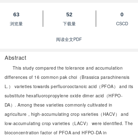
63
52
0
浏览量
下载量
CSCD
阅读全文PDF
Abstract
This study compared the tolerance and accumulation
differences of 16 common pak choi（Brassica parachinensis
L.） varieties towards perfluorooctanoic acid（PFOA） and its
substitute hexafluoropropylene oxide dimer acid（HFPO-
DA）. Among these varieties commonly cultivated in
agriculture，high-accumulating crop varieties（HACV） and
low-accumulating crop varieties（LACV） were identified. The
bioconcentration factor of PFOA and HFPO-DA in