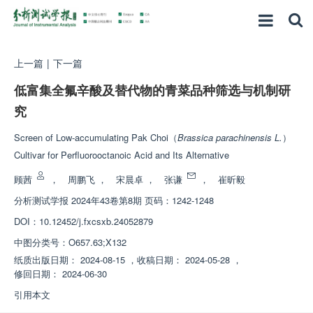
上一篇
|
下一篇
低富集全氟辛酸及替代物的青菜品种筛选与机制研
究
Screen of Low-accumulating Pak Choi（
Brassica parachinensis L.
）
Cultivar for Perfluorooctanoic Acid and Its Alternative
顾茜
，
周鹏飞
，
宋晨卓
，
张谦
，
崔昕毅
分析测试学报
2024年43卷第8期 页码：1242-1248
DOI：
10.12452/j.fxcsxb.24052879
中图分类号：
O657.63;X132
纸质出版日期：
2024-08-15
，
收稿日期：
2024-05-28
，
修回日期：
2024-06-30
引用本文