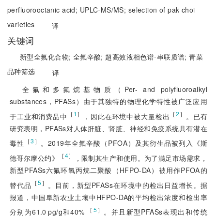
perfluorooctanic acid;
UPLC-MS/MS;
selection of pak choi
varieties
译
关键词
新型全氟化合物;
全氟辛酸;
超高效液相色谱-串联质谱;
青菜
品种筛选
译
全氟和多氟烷基物质（Per- and polyfluoroalkyl
substances，PFASs）由于其独特的物理化学特性被广泛应用
［
1
］
［
2
］
于工业和消费品中
，因此在环境中被大量检出
。已有
研究表明，PFASs对人体肝脏、肾脏、神经和免疫系统具有潜在
［
3
］
毒性
。2019年全氟辛酸（PFOA）及其衍生品被列入《斯
［
4
］
德哥尔摩公约》
，限制其生产和使用。为了满足市场需求，
新型PFASs六氟环氧丙烷二聚酸（HFPO-DA）被用作PFOA的
［
5
］
替代品
。目前，新型PFASs在环境中的检出日益增长。据
报道，中国阜新农业土壤中HFPO-DA的平均检出浓度和检出率
 ［
5
］
分别为61.0 pg/g和40%
。并且新型PFASs表现出和传统