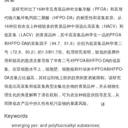
该研究对比了16种常见青菜品种对全氟辛酸（PFOA）和其替
代物六氟环氧丙烷二聚酸（HFPO-DA）的耐受性和富集差异。从
16种目前农业上种植较多的青菜品种中筛选出高富集（HACV）和
低富集（LACV）的青菜品种，其中高富集品种早生一品的PFOA
和HFPO-DA的富集因子（94.7、51.6）分别为低富集品种华青二
号（72.9、30.2）的1.3和1.7倍。机理研究表明，较低的蒸腾作
用和较高的脂质含量导致了华青二号对PFOA和HFPO-DA的低富
集。在亚细胞水平上，细胞壁、细胞核和叶绿体中PFOA和HFPO-
DA含量占比越高，其转运到地上部的趋势则更易被限制。该研究
筛选出高富集和低富集典型全氟化合物的青菜品种，并从植物生
理生化的角度解释了潜在机制，可为农业种植提供指导意见，从
而降低农产品中持久性有机污染物的暴露风险。
译
Keywords
emerging per- and polyfluoroalkyl substances;