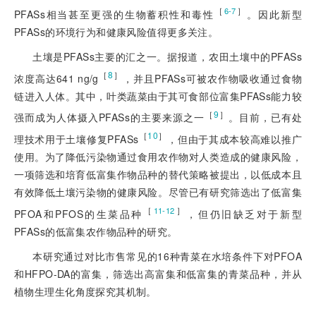
［
］
6-7
PFASs相当甚至更强的生物蓄积性和毒性
。因此新型
PFASs的环境行为和健康风险值得更多关注。
土壤是PFASs主要的汇之一。据报道，农田土壤中的PFASs
［
8
］
浓度高达641 ng/g
，并且PFASs可被农作物吸收通过食物
链进入人体。其中，叶类蔬菜由于其可食部位富集PFASs能力较
［
9
］
强而成为人体摄入PFASs的主要来源之一
。目前，已有处
［
10
］
理技术用于土壤修复PFASs
，但由于其成本较高难以推广
使用。为了降低污染物通过食用农作物对人类造成的健康风险，
一项筛选和培育低富集作物品种的替代策略被提出，以低成本且
有效降低土壤污染物的健康风险。尽管已有研究筛选出了低富集
［
］
11-12
PFOA和PFOS的生菜品种
，但仍旧缺乏对于新型
PFASs的低富集农作物品种的研究。
本研究通过对比市售常见的16种青菜在水培条件下对PFOA
和HFPO-DA的富集，筛选出高富集和低富集的青菜品种，并从
植物生理生化角度探究其机制。