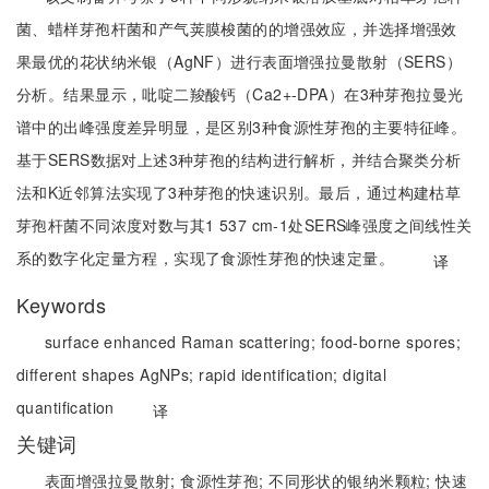
菌、蜡样芽孢杆菌和产气荚膜梭菌的的增强效应，并选择增强效
果最优的花状纳米银（AgNF）进行表面增强拉曼散射（SERS）
分析。结果显示，吡啶二羧酸钙（Ca2+-DPA）在3种芽孢拉曼光
谱中的出峰强度差异明显，是区别3种食源性芽孢的主要特征峰。
基于SERS数据对上述3种芽孢的结构进行解析，并结合聚类分析
法和K近邻算法实现了3种芽孢的快速识别。最后，通过构建枯草
芽孢杆菌不同浓度对数与其1 537 cm-1处SERS峰强度之间线性关
系的数字化定量方程，实现了食源性芽孢的快速定量。
译
Keywords
surface enhanced Raman scattering;
food-borne spores;
different shapes AgNPs;
rapid identification;
digital
quantification
译
关键词
表面增强拉曼散射;
食源性芽孢;
不同形状的银纳米颗粒;
快速