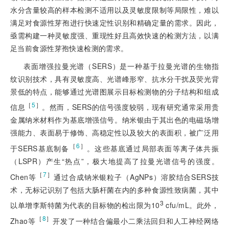
水分含量较高的样本检测不适用以及灵敏度限制等局限性，难以
满足对食源性芽孢进行快速定性识别和精确定量的需求。因此，
亟需构建一种灵敏度强、重现性好且高效快速的检测方法，以满
足当前食源性芽孢快速检测的需求。
表面增强拉曼光谱（SERS）是一种基于拉曼光谱的生物指
纹识别技术，具有灵敏度高、光谱峰形窄、抗水分干扰及荧光背
景低的特点，能够通过光谱图展示目标检测
物的分子结构和组成
［
5
］
信息
。然而，SERS的信号强度较弱，现有研究通常采用贵
金属纳米材料作为基底增强信号。纳米银由于其出色的电磁场增
强能力、表面易于修饰、高稳定性以及较大的表面积，被广泛用
［
6
］
于SERS基底制备
。这些基底通过局部表面等离子体共振
（LSPR）产生“热点”，极大地提高了拉曼光谱信号的强度。
［
7
］
Chen等
通过合成钠米银粒子（AgNPs）溶胶结合SERS技
术，无标记识别了包括大肠杆菌在内的多种食源性致病菌，其中
3
以单增李斯特菌为代表的目标物的检出限为10
 cfu/mL。此外，
［
8
］
Zhao等
开发了一种结合偏最小二乘法回归和人工神经网络