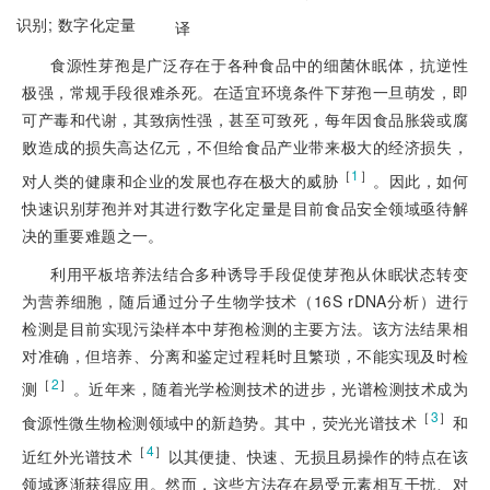
识别;
数字化定量
译
食源性芽孢是广泛存在于各种食品中的细菌休眠体，抗逆性
极强，常规手段很难杀死。在适宜环境条件下芽孢一旦萌发，即
可产毒和代谢，其致病性强，甚至可致死，每年因食品胀袋或腐
败造成的损失高达亿元，不但给食品产业带来极大的经济损失，
［
1
］
对人类的健康和企业的发展也存在极大的威胁
。因此，如何
快速识别芽孢并对其进行数字化定量是目前食品安全领域亟待解
决的重要难题之一。
利用平板培养法结合多种诱导手段促使芽孢从休眠状态转变
为营养细胞，随后通过分子生物学技术（16S rDNA分析）进行
检测是目前实现污染样本中芽孢检测的主要方法。该方法结果相
对准确，但培养、分离和鉴定过程耗时且繁琐，不能实现及时检
［
2
］
测
。近年来，随着光学检测技术的进步，光谱检测技术成为
［
3
］
食源性微生物检测领域中的新趋势。其中，荧光光谱技术
和
［
4
］
近红外光谱技术
以其便捷、快速、无损且易操作的特点在该
领域逐渐获得应用。然而，这些方法存在易受元素相互干扰、对