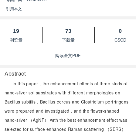
引用本文
19
73
0
浏览量
下载量
CSCD
阅读全文PDF
Abstract
In this paper，the enhancement effects of three kinds of
nano-silver sol substrates with different morphologies on
Bacillus subtilis，Bacillus cereus and Clostridium perfringens
were prepared and investigated，and the flower-shaped
nano-silver （AgNF） with the best enhancement effect was
selected for surface enhanced Raman scattering （SERS）