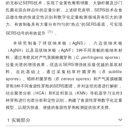
的无标记SERS技术，实现了金黄色葡萄球菌、大肠杆菌及沙门
氏菌在混合样品中的定量分析。上述研究表明，SERS技术在食
品微生物的快速定性识别和数字化定量检测领域具有巨大的潜
力。有效制备具有大量分布均匀的“热点”的SERS基底，可实现
［
9
］
SERS信号的有效提升
。
本研究制备了球状纳米银（AgNS）、六边状纳米银
（AgNH）以及花状纳米银（AgNF）3种不同形貌的银纳米材
料，通过考察其对产气荚膜梭菌芽孢（
C. perfringens
 spores）
拉曼光谱的增强效果，优选出SERS增强效应最优越的基底材
料。在此基础上，通过采集枯草杆菌芽孢（
B. subtilis
spores）、蜡样杆菌芽孢（
B. cereus
 spores）和产气荚膜梭菌
芽孢3种不同食源性芽孢的SERS图谱，并对这些光谱进行解析，
结合聚类分析（HCA）和K近邻算法（KNN）等机器学习法对3
种芽孢进行光谱分析和定性识别，构建了食源性芽孢数字化定量
模型，以期为快速、便捷的食源性芽孢检测提供技术支撑。
1
实验部分