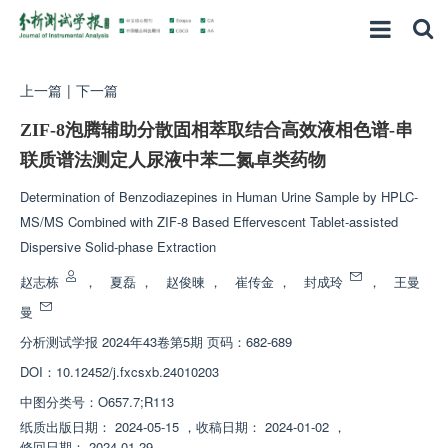
上一篇
|
下一篇
ZIF-8泡腾辅助分散固相萃取结合高效液相色谱-串
联质谱法测定人尿液中苯二氮卓类药物
Determination of Benzodiazepines in Human Urine Sample by HPLC-
MS/MS Combined with ZIF-8 Based Effervescent Tablet-assisted
Dispersive Solid-phase Extraction
赵志栋
，
夏磊
，
赵俊暕
，
崔传金
，
封成玲
，
王曼
曼
分析测试学报
2024年43卷第5期 页码：682-689
DOI：
10.12452/j.fxcsxb.24010203
中图分类号：
O657.7;R113
纸质出版日期：
2024-05-15
，
收稿日期：
2024-01-02
，
修回日期：
2024-01-29