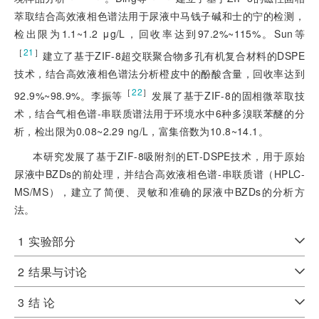
萃取结合高效液相色谱法用于尿液中马钱子碱和士的宁的检测，
检出限为1.1~1.2 μg/L，回收率达到97.2%~115%。Sun等
［
21
］
建立了基于ZIF-8超交联聚合物多孔有机复合材料的DSPE
技术，结合高效液相色谱法分析橙皮中的酚酸含量，回收率达到
［
22
］
92.9%~98.9%。李振等
发展了基于ZIF-8的固相微萃取技
术，结合气相色谱-串联质谱法用于环境水中6种多溴联苯醚的分
析，检出限为0.08~2.29 ng/L，富集倍数为10.8~14.1。
本研究发展了基于ZIF-8吸附剂的ET-DSPE技术，用于原始
尿液中BZDs的前处理，并结合高效液相色谱-串联质谱（HPLC-
MS/MS），建立了简便、灵敏和准确的尿液中BZDs的分析方
法。
1
实验部分
2
结果与讨论
3
结 论