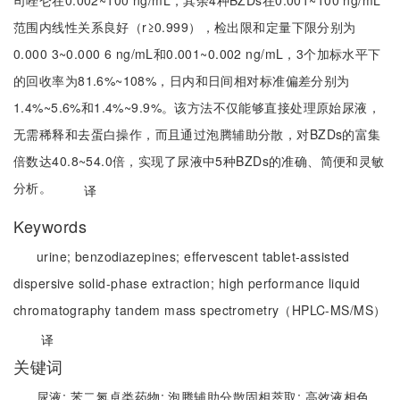
司唑仑在0.002~100 ng/mL，其余4种BZDs在0.001~100 ng/mL
范围内线性关系良好（r≥0.999），检出限和定量下限分别为
0.000 3~0.000 6 ng/mL和0.001~0.002 ng/mL，3个加标水平下
的回收率为81.6%~108%，日内和日间相对标准偏差分别为
1.4%~5.6%和1.4%~9.9%。该方法不仅能够直接处理原始尿液，
无需稀释和去蛋白操作，而且通过泡腾辅助分散，对BZDs的富集
倍数达40.8~54.0倍，实现了尿液中5种BZDs的准确、简便和灵敏
分析。
译
Keywords
urine;
benzodiazepines;
effervescent tablet-assisted
dispersive solid-phase extraction;
high performance liquid
chromatography tandem mass spectrometry（HPLC-MS/MS）
译
关键词
尿液;
苯二氮卓类药物;
泡腾辅助分散固相萃取;
高效液相色