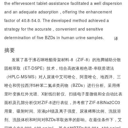
the effervescent tablet-assistance facilitated a well dispersion
and an adequate adsorption，offering the enhancement
factor of 40.8-54.0. The developed method achieved a
strategy for the accurate，convenient and sensitive
determination of five BZDs in human urine samples.
译
摘要
发展了基于沸石咪唑酯骨架材料-8（ZIF-8）的泡腾辅助分散
固相萃取（ET-DSPE）技术，结合高效液相色谱-串联质谱法
（HPLC-MS/MS）对人尿液中艾司唑仑、阿普唑仑、地西泮、三
唑仑和劳拉西泮5种苯二氮卓类药物（BZDs）进行分析。采用傅
里叶变换红外光谱、X射线衍射仪、扫描电子显微镜和全自动比表
面积及孔隙分析仪对ZIF-8进行表征，并考察了ZIF-8和Na2CO3
用量、吸附时间、溶液pH值及离子强度、尿液稀释比例、洗脱溶
剂、洗脱体积和时间对BZDs萃取效率的影响。在最佳条件下，艾