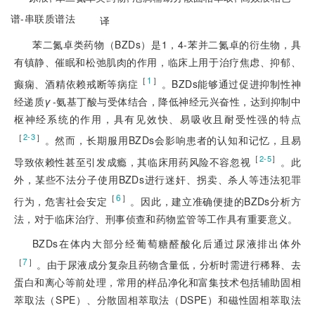
谱-串联质谱法
译
苯二氮卓类药物（BZDs）是1，4-苯并二氮卓的衍生物，具
有镇静、催眠和松弛肌肉的作用，临床上用于治疗焦虑、抑郁、
［
1
］
癫痫、酒精依赖戒断等病症
。BZDs能够通过促进抑制性神
经递质
γ
-氨基丁酸与受体结合，降低神经元兴奋性，达到抑制中
枢神经系统的作用，具有见效快、易吸收且耐受性强的特点
［
］
2-3
。然而，长期服用BZDs会影响患者的认知和记忆，且易
［
］
2-5
导致依赖性甚至引发成瘾，其临床用药风险不容忽视
。此
外，某些不法分子使用BZDs进行迷奸、拐卖、杀人等违法犯罪
［
6
］
行为，危害社会安定
。因此，建立准确便捷的BZDs分析方
法，对于临床治疗、刑事侦查和药物监管等工作具有重要意义。
BZDs在体内大部分经葡萄糖醛酸化后通过尿液排出体外
［
7
］
。由于尿液成分复杂且药物含量低，分析时需进行稀释、去
蛋白和离心等前处理，常用的样品净化和富集技术包括辅助固相
萃取法（SPE）、分散固相萃取法（DSPE）和磁性固相萃取法