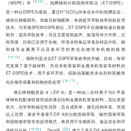
［
］
8-12
（MSPE）等
。泡腾辅助分散固相萃取法（ET-DSPE）
+
是一种以DSPE为基础，通过H
与CO
供体在水中的泡腾反应，
2
辅助分散吸附剂、加速目标物吸附，有效提升萃取效率的前处理
技术。与常规SPE和DSPE相比，ET-DSPE不仅能够快速分散吸
附剂，提高萃取效率，并且无需借助超声、振荡等外力作用，过
程简便，目前已应用于生物、环境水和食品等复杂样品中铅、铜
和镍等金属离子以及多环芳烃类化合物等有机物的检测
［
］
13-15
。吸附剂是决定ET-DSPE萃取效率的关键。目前，有研
究发展了基于碳材料、共价有机骨架和金属有机骨架等材料的
ET-DSPE技术，用于多环芳烃、拟除虫菊酯类杀虫剂和双酚类
［
］
16-17
化合物等痕量有机物的前处理
。
沸石咪唑酯骨架-8（ZIF-8）是一种由二价锌离子与2-甲基
咪唑有机配体联接而成的沸石结构金属有机骨架材料，其比表面
积大，化学和热稳定性优异，且合成简单，微孔结构丰富。凭借
以上优势，诸多学者基于ZIF-8的分散固相萃取、磁性固相萃取
和固相微萃取等前处理模式，将其用于生物医药、食品安全和环
［
］
［
20
］
18-22
境样品分析
。Ding等
建立了基于ZIF-8的磁性固相