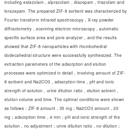
including estazolam，alprazolam，diazepam，triazolam and
lorazepam. The prepared ZIF-8 sorbent was characterized by
Fourier transform infrared spectroscopy，X-ray powder
diffractometry，scanning electron microscopy，automatic
specific surface area and pore analyzer，and the results
showed that ZIF-8 nanoparticles with rhombohedral
dodecahedral structure were successfully synthesized. The
extraction parameters of the adsorption and elution
processes were optimized in detail，involving amount of ZIF-
8 sorbent and Na2CO3，adsorption time，pH and ionic
strength of solution，urine dilution ratio，elution solvent，
elution volume and time. The optimal conditions were shown
as follows：ZIF-8 amount，35 mg；Na2CO3 amount，20
mg；adsorption time，4 min；pH and ionic strength of the
solution，no adjustment；urine dilution ratio，no dilution；