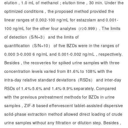
elution，1.0 mL of methanol；elution time，30 min. Under the
optimized conditions，the proposed method provided the
linear ranges of 0.002-100 ng/mL for estazolam and 0.001-
100 ng/mL for the other four analytes（r≥0.999）. The limits
of detection（S/N=3） and the limits of
quantification（S/N=10） of five BZDs were in the ranges of
0.000 3-0.000 6 ng/mL and 0.001-0.002 ng/mL，respectively.
Besides，the recoveries for spiked urine samples with three
concentration levels varied from 81.6% to 108% with the
intra-day relative standard deviations（RSDs） and inter-day
RSDs of 1.4%-5.6% and 1.4%-9.9% separately. Compared
with the previous pretreatment methods for BZDs in urine
samples，ZIF-8 based effervescent tablet-assisted dispersive
solid-phase extraction method allowed direct loading of crude
urine samples without any filtration or dilution step. Besides，