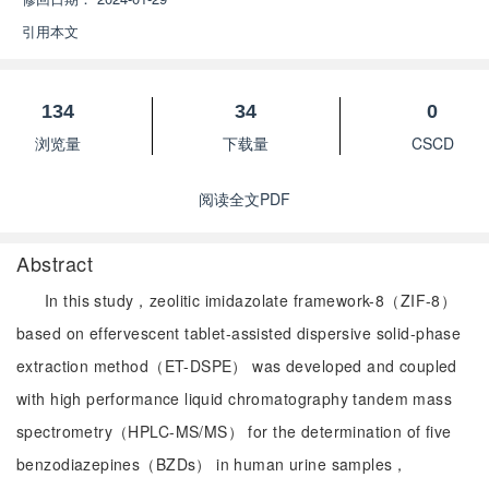
引用本文
134
34
0
浏览量
下载量
CSCD
阅读全文PDF
Abstract
In this study，zeolitic imidazolate framework-8（ZIF-8）
based on effervescent tablet-assisted dispersive solid-phase
extraction method（ET-DSPE） was developed and coupled
with high performance liquid chromatography tandem mass
spectrometry（HPLC-MS/MS） for the determination of five
benzodiazepines（BZDs） in human urine samples，