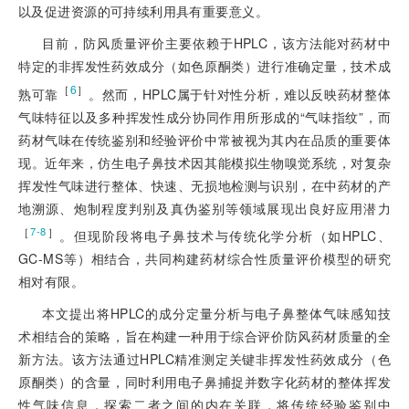
以及促进资源的可持续利用具有重要意义。
目前，防风质量评价主要依赖于HPLC，该方法能对药材中
特定的非挥发性药效成分（如色原酮类）进行准确定量，技术成
［
6
］
熟可靠
。然而，HPLC属于针对性分析，难以反映药材整体
气味特征以及多种挥发性成分协同作用所形成的“气味指纹”，而
药材气味在传统鉴别和经验评价中常被视为其内在品质的重要体
现。近年来，仿生电子鼻技术因其能模拟生物嗅觉系统，对复杂
挥发性气味进行整体、快速、无损地检测与识别，在中药材的产
地溯源、炮制程度判别及真伪鉴别等领域展现出良好应用潜力
［
］
7-8
。但现阶段将电子鼻技术与传统化学分析（如HPLC、
GC-MS等）相结合，共同构建药材综合性质量评价模型的研究
相对有限。
本文提出将HPLC的成分定量分析与电子鼻整体气味感知技
术相结合的策略，旨在构建一种用于综合评价防风药材质量的全
新方法。该方法通过HPLC精准测定关键非挥发性药效成分（色
原酮类）的含量，同时利用电子鼻捕捉并数字化药材的整体挥发
性气味信息，探索二者之间的内在关联，将传统经验鉴别中