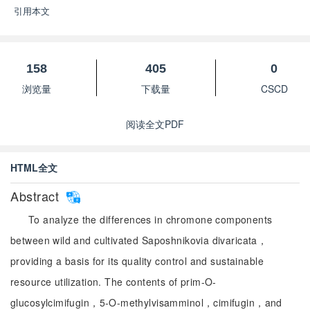
引用本文
158
405
0
浏览量
下载量
CSCD
阅读全文PDF
HTML全文
Abstract
To analyze the differences in chromone components
between wild and cultivated Saposhnikovia divaricata，
providing a basis for its quality control and sustainable
resource utilization. The contents of prim-O-
glucosylcimifugin，5-O-methylvisamminol，cimifugin，and