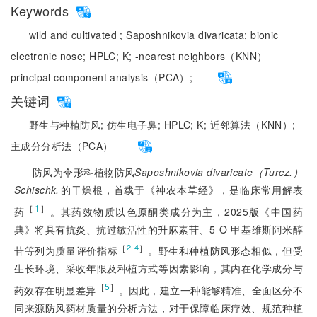
Keywords
wild and cultivated ;
Saposhnikovia divaricata;
bionic
electronic nose;
HPLC;
K;
-nearest neighbors（KNN）
principal component analysis（PCA）;
关键词
野生与种植防风;
仿生电子鼻;
HPLC;
K;
近邻算法（KNN）;
主成分分析法（PCA）
防风为伞形科植物防风
Saposhnikovia divaricate（Turcz.）
Schischk.
的干燥根，首载于《神农本草经》，是临床常用解表
［
1
］
药
。其药效物质以色原酮类成分为主，2025版《中国药
典》将具有抗炎、抗过敏活性的升麻素苷、5-O-甲基维斯阿米醇
［
］
2-4
苷等列为质量评价指标
。野生和种植防风形态相似，但受
生长环境、采收年限及种植方式等因素影响，其内在化学成分与
［
5
］
药效存在明显差异
。因此，建立一种能够精准、全面区分不
同来源防风药材质量的分析方法，对于保障临床疗效、规范种植