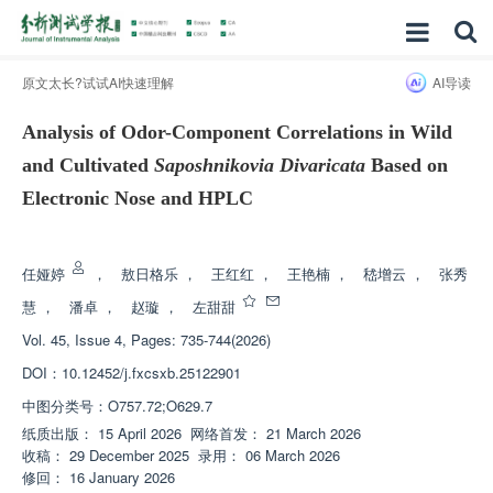
原文太长?试试AI快速理解
AI导读
Analysis of Odor-Component Correlations in Wild
and Cultivated
Saposhnikovia Divaricata
Based on
Electronic Nose and HPLC
增强出版
任娅婷
，
敖日格乐
，
王红红
，
王艳楠
，
嵇增云
，
张秀
慧
，
潘卓
，
赵璇
，
左甜甜
Vol. 45, Issue 4, Pages: 735-744(2026)
DOI：
10.12452/j.fxcsxb.25122901
中图分类号：
O757.72;O629.7
纸质出版：
15 April 2026
网络首发：
21 March 2026
收稿：
29 December 2025
录用：
06 March 2026
修回：
16 January 2026