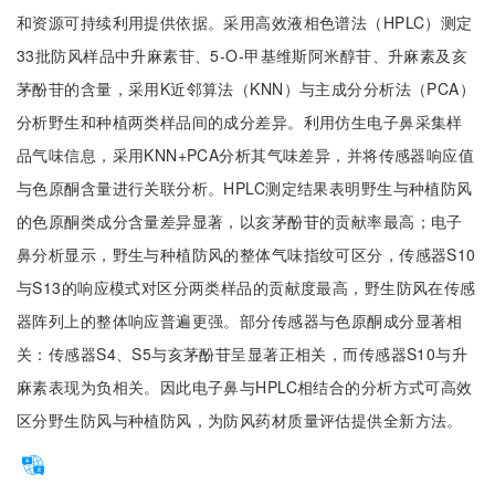
和资源可持续利用提供依据。采用高效液相色谱法（HPLC）测定
33批防风样品中升麻素苷、5-O-甲基维斯阿米醇苷、升麻素及亥
茅酚苷的含量，采用K近邻算法（KNN）与主成分分析法（PCA）
分析野生和种植两类样品间的成分差异。利用仿生电子鼻采集样
品气味信息，采用KNN+PCA分析其气味差异，并将传感器响应值
与色原酮含量进行关联分析。HPLC测定结果表明野生与种植防风
的色原酮类成分含量差异显著，以亥茅酚苷的贡献率最高；电子
鼻分析显示，野生与种植防风的整体气味指纹可区分，传感器S10
与S13的响应模式对区分两类样品的贡献度最高，野生防风在传感
器阵列上的整体响应普遍更强。部分传感器与色原酮成分显著相
关：传感器S4、S5与亥茅酚苷呈显著正相关，而传感器S10与升
麻素表现为负相关。因此电子鼻与HPLC相结合的分析方式可高效
区分野生防风与种植防风，为防风药材质量评估提供全新方法。