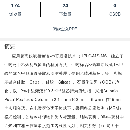
174
24
0
浏览量
下载量
CSCD
阅读全文PDF
摘要
应用超高效液相色谱-串联质谱技术（UPLC-MS/MS）建立了
中药材中乙烯利残留量的检测方法。中药样品经粉碎后以含1%甲
酸的50%甲醇溶液提取和冷冻处理，使用乙腈稀释后，经十八烷
基键合硅胶（C18）、硅胶（Silica）、石墨化炭黑（GCB）净
化，以1.2%甲酸溶液和0.5%甲酸乙腈为流动相，采用Anionic
Polar Pesticide Column（2.1 mm×100 mm，5 μm）在15 min
内实现分离。在电喷雾负离子模式下，采用多反应监测（MRM）
模式检测，以结构相似物作为内标定量。结果表明，9种中药材中
乙烯利在相应质量浓度范围内线性良好，相关系数（r）均大于