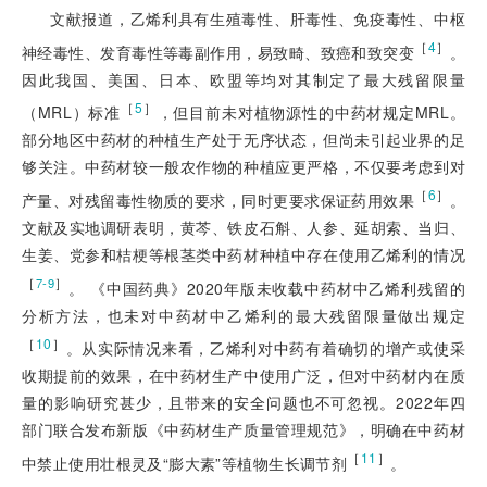
文献报道，乙烯利具有生殖毒性、肝毒性、免疫毒性、中枢
［
4
］
神经毒性、发育毒性等毒副作用，易致畸、致癌和致突变
。
因此我国、美国、日本、欧盟等均对其制定了最大残留限量
［
5
］
（MRL）标准
，但目前未对植物源性的中药材规定MRL。
部分地区中药材的种植生产处于无序状态，但尚未引起业界的足
够关注。中药材较一般农作物的种植应更严格，不仅要考虑到对
［
6
］
产量、对残留毒性物质的要求，同时更要求保证药用效果
。
文献及实地调研表明，黄芩、铁皮石斛、人参、延胡索、当归、
生姜、党参和桔梗等根茎类中药材种植中存在使用乙烯利的情况
［
］
7-9
。 《中国药典》2020年版未收载中药材中乙烯利残留的
分析方法，也未对中药材中乙烯利的最大残留限量做出规定
［
10
］
。从实际情况来看，乙烯利对中药有着确切的增产或使采
收期提前的效果，在中药材生产中使用广泛，但对中药材内在质
量的影响研究甚少，且带来的安全问题也不可忽视。2022年四
部门联合发布新版《中药材生产质量管理规范》，明确在中药材
［
11
］
中禁止使用壮根灵及“膨大素”等植物生长调节剂
。