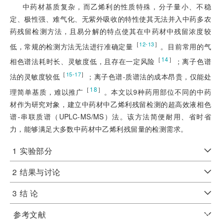
中药材基质复杂，而乙烯利的性质特殊，分子量小、不稳
定、极性强、难气化、无紫外吸收的特性使其无法并入中药多农
药残留检测方法，且易分解的特点使其在中药材中残留浓度较
［
］
12-13
低，常规的检测方法无法进行准确定量
。目前常用的气
［
14
］
相色谱法耗时长、灵敏度低，且存在一定风险
；离子色谱
［
］
15-17
法的灵敏度较低
；离子色谱-质谱法的成本昂贵，仅能处
［
18
］
理简单基质，难以推广
。本文以9种药用部位不同的中药
材作为研究对象，建立中药材中乙烯利残留检测的超高效液相色
谱-串联质谱（UPLC-MS/MS）法。该方法简便耐用、省时省
力，能够满足大多数中药材中乙烯利残留量的检测需求。
1
实验部分
2
结果与讨论
3
结 论
参考文献