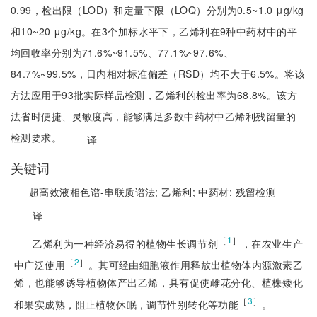
0.99，检出限（LOD）和定量下限（LOQ）分别为0.5~1.0 μg/kg
和10~20 μg/kg。在3个加标水平下，乙烯利在9种中药材中的平
均回收率分别为71.6%~91.5%、77.1%~97.6%、
84.7%~99.5%，日内相对标准偏差（RSD）均不大于6.5%。将该
方法应用于93批实际样品检测，乙烯利的检出率为68.8%。该方
法省时便捷、灵敏度高，能够满足多数中药材中乙烯利残留量的
检测要求。
译
关键词
超高效液相色谱-串联质谱法;
乙烯利;
中药材;
残留检测
译
［
1
］
乙烯利为一种经济易得的
植物生长调节剂
，在农业生产
［
2
］
中广泛使用
。其可经由细胞液作用释放出植物体内源激素乙
烯，也能够诱导植物体产出乙烯，具有促使雌花分化、植株矮化
［
3
］
和果实成熟，阻止植物休眠，调节性别转化等功能
。