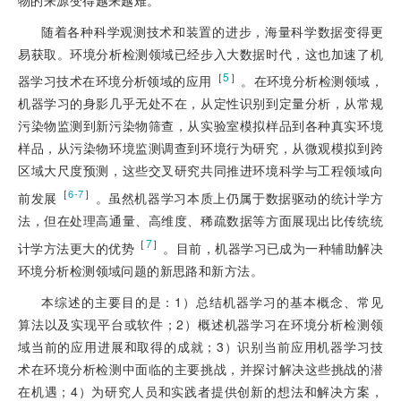
随着各种科学观测技术和装置的进步，海量科学数据变得更
易获取。环境分析检测领域已经步入大数据时代，这也加速了机
［
5
］
器学习技术在环境分析领域的应用
。在环境分析检测领域，
机器学习的身影几乎无处不在，从定性识别到定量分析，从常规
污染物监测到新污染物筛查，从实验室模拟样品到各种真实环境
样品，从污染物环境监测调查到环境行为研究，从微观模拟到跨
区域大尺度预测，这些交叉研究共同推进环境科学与工程领域向
［
］
6-7
前发展
。虽然机器学习本质上仍属于数据驱动的统计学方
法，但在处理高通量、高维度、稀疏数据等方面展现出比传统统
［
7
］
计学方法更大的优势
。目前，机器学习已成为一种辅助解决
环境分析检测领域问题的新思路和新方法。
本综述的主要目的是：1）总结机器学习的基本概念、常见
算法以及实现平台或软件；2）概述机器学习在环境分析检测领
域当前的应用进展和取得的成就；3）识别当前应用机器学习技
术在环境分析检测中面临的主要挑战，并探讨解决这些挑战的潜
在机遇；4）为研究人员和实践者提供创新的想法和解决方案，