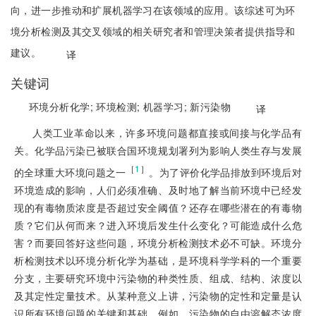
向，进一步推动和扩展机器学习在该领域的应用。该综述可为环
境分析检测及其交叉领域的相关研究者和管理决策者提供指导和
建议。
译
关键词
环境分析化学;
环境检测;
机器学习;
新污染物
译
人类工业革命以来，许多环境问题都直接或间接与化学品有
关。化学品污染已被联合国环境规划署列为影响人类生存与发展
［
1
］
的全球重大环境问题之一
。为了评价化学品排放到环境后对
环境造成的影响，人们必须准确、及时地了解当前环境中已经发
现的有毒物质浓度是否超过安全阈值？还存在哪些潜在的有毒物
质？它们从何而来？进入环境后发生什么变化？可能造成什么危
害？而要回答好这些问题，环境分析检测技术必不可缺。环境分
析检测技术以环境分析化学为基础，是环境科学学科的一个重要
分支，主要研究环境中污染物的种类性质、组成、结构、浓度以
及其定性定量技术。从某种意义上讲，污染物的定性和定量是认
识所有环境问题的关键和基础。例如，污染物的自由溶解态浓度