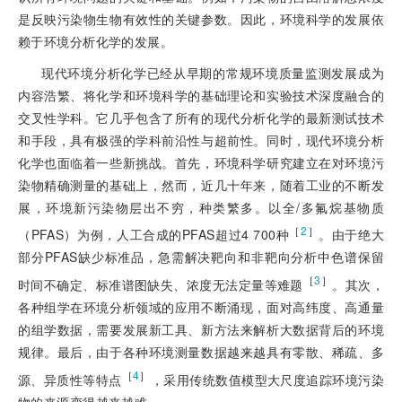
是反映污染物生物有效性的关键参数。因此，环境科学的发展依
赖于环境分析化学的发展。
现代环境分析化学已经从早期的常规环境质量监测发展成为
内容浩繁、将化学和环境科学的基础理论和实验技术深度融合的
交叉性学科。它几乎包含了所有的现代分析化学的最新测试技术
和手段，具有极强的学科前沿性与超前性。同时，现代环境分析
化学也面临着一些新挑战。首先，环境科学研究建立在对环境污
染物精确测量的基础上，然而，近几十年来，随着工业的不断发
展，环境新污染物层出不穷，种类繁多。以全/多氟烷基物质
［
2
］
（PFAS）为例，人工合成的PFAS超过4 700种
。由于绝大
部分PFAS缺少标准品，急需解决靶向和非靶向分析中色谱保留
［
3
］
时间不确定、标准谱图缺失、浓度无法定量等难题
。其次，
各种组学在环境分析领域的应用不断涌现，面对高纬度、高通量
的组学数据，需要发展新工具、新方法来解析大数据背后的环境
规律。最后，由于各种环境测量数据越来越具有零散、稀疏、多
［
4
］
源、异质性等特点
，采用传统数值模型大尺度追踪环境污染
物的来源变得越来越难。