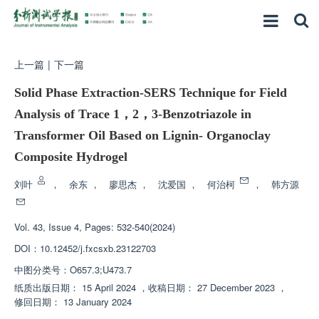
上一篇
|
下一篇
Solid Phase Extraction-SERS Technique for Field
Analysis of Trace 1，2，3-Benzotriazole in
Transformer Oil Based on Lignin- Organoclay
Composite Hydrogel
刘叶
，
余东
，
廖思杰
，
沈爱国
，
何治柯
，
韩方源
Vol. 43, Issue 4, Pages: 532-540(2024)
DOI：
10.12452/j.fxcsxb.23122703
中图分类号：
O657.3;U473.7
纸质出版日期：
15 April 2024
，
收稿日期：
27 December 2023
，
修回日期：
13 January 2024