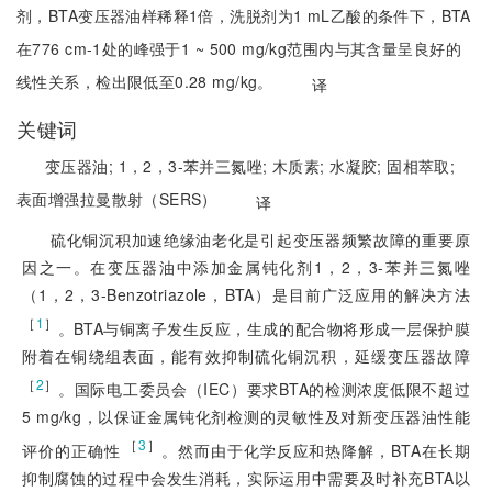
剂，BTA变压器油样稀释1倍，洗脱剂为1 mL乙酸的条件下，BTA
在776 cm-1处的峰强于1 ~ 500 mg/kg范围内与其含量呈良好的
线性关系，检出限低至0.28 mg/kg。
译
关键词
变压器油;
1，2，3-苯并三氮唑;
木质素;
水凝胶;
固相萃取;
表面增强拉曼散射（SERS）
译
硫化铜沉积加速绝缘油老化是引起变压器频繁故障的重要原
因之一。在变压器油中添加金属钝化剂1，2，3-苯并三氮唑
（1，2，3-Benzotriazole，BTA）是目前广泛应用的解决方法
［
1
］
。BTA与铜离子发生反应，生成的配合物将形成一层保护膜
附着在铜绕组表面，能有效抑制硫化铜沉积，延缓变压器故障
［
2
］
。国际电工委员会（IEC）要求BTA的检测浓度低限不超过
5 mg/kg，以保证金属钝化剂检测的灵敏性及对新变压器油性能
 ［
3
］
评价的正确性
。然而由于化学反应和热降解，BTA在长期
抑制腐蚀的过程中会发生消耗，实际运用中需要及时补充BTA以