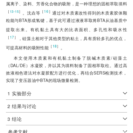
属离子、染料、芳香化合物的吸附，是一种理想的固相萃取填料
［
］
［
16
］
13-15
。沈垚等
通过对木质素改性得到的木质素胶体颗
粒能与BTA形成氢键，基于此可通过液液萃取将BTA从油基质中
提取出来。有机黏土具有大的比表面积、多孔性和吸水性
［
17
］
，硅藻土相对于其他类型的粘土，具有质轻多孔的优点，
［
18
］
可提高材料的吸附性能
。
本文使用木质素和有机黏土制备了脱碱木质素/硅藻土
（DAL/DE）水凝胶，并以其为填料制备了固相萃取柱。通过高
效液相色谱法对水凝胶配方进行优化，再结合SERS检测技术，
实现了变压器油中BTA的现场微量检测。
1
实验部分
2
结果与讨论
3
结论
参考文献