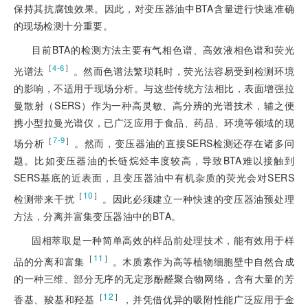
保持其抗腐蚀效果。因此，对变压器油中BTA含量进行快速准确
的现场检测十分重要。
目前BTA的检测方法主要有气相色谱、高效液相色谱和荧光
［
］
4-6
光谱法
。然而色谱法繁琐耗时，荧光法容易受到检测环境
的影响，不适用于现场分析。与这些传统方法相比，表面增强拉
曼散射（SERS）作为一种高灵敏、高分辨的光谱技术，辅之便
携小型拉曼光谱仪，已广泛应用于食品、药品、环境等领域的现
［
］
7-9
场分析
。然而，变压器油的直接SERS检测还存在诸多问
题。比如变压器油的长链烷烃丰度较高，导致BTA难以接触到
SERS基底的近表面，且变压器油中有机杂质的荧光会对SERS
［
10
］
检测带来干扰
。因此必须建立一种快速的变压器油预处理
方法，分离并富集变压器油中的BTA。
固相萃取是一种简单高效的样品前处理技术，能有效用于样
［
11
］
品的分离和富集
。木质素作为高等植物细胞壁中自然合成
的一种三维、部分无序的无定形酚醛聚合物网络，含有大量的芳
［
12
］
香基、羧基和羟基
，并凭借优异的吸附性能广泛应用于金