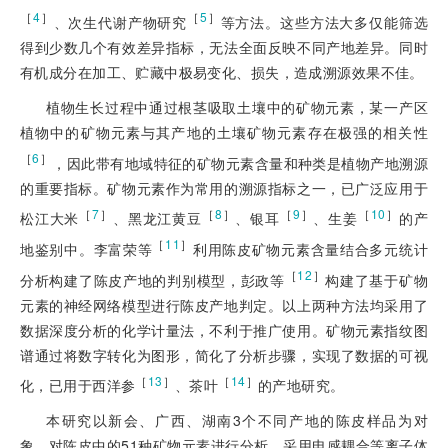
［
4
］
［
5
］
、次生代谢产物研究
等方法。这些方法大多仅能筛选
得到少数几个有效差异指标，无法全面反映不同产地差异。同时
有机成分在加工、贮藏中极易变化、损失，造成溯源效果不佳。
植物生长过程中通过根茎吸取土壤中的矿物元素，某一产区
植物中的矿物元素与其产地的土壤矿物元素存在极强的相关性
［
6
］
，因此带有地域特征的矿物元素含量和种类是植物产地溯源
的重要指标。矿物元素作为常用的溯源指标之一，已广泛应用于
［
7
］
［
8
］
［
9
］
［
10
］
松江大米
、黑龙江黄豆
、银耳
、生姜
的产
［
11
］
地鉴别中。李富荣等
利用陈皮矿物元素含量结合多元统计
［
12
］
分析构建了陈皮产地的判别模型，彭政等
构建了基于矿物
元素的神经网络模型进行陈皮产地判定。以上两种方法均采用了
数据深度分析的化学计量法，不利于推广使用。矿物元素指纹图
谱通过将数字转化为图形，简化了分析步骤，实现了数据的可视
［
13
］
［
14
］
化，已用于西洋参
、茶叶
的产地研究。
本研究以新会、广西、湖南3个不同产地的陈皮样品为对
象，对陈皮中的51种矿物元素进行分析，采用电感耦合等离子体