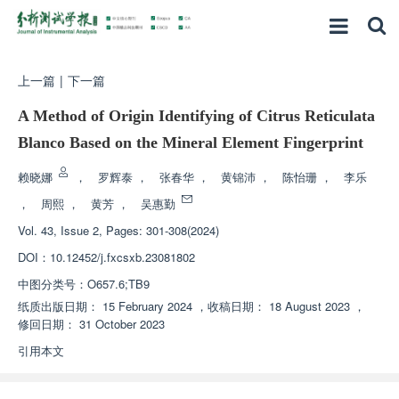
上一篇
|
下一篇
A Method of Origin Identifying of Citrus Reticulata
Blanco Based on the Mineral Element Fingerprint
赖晓娜
，
罗辉泰
，
张春华
，
黄锦沛
，
陈怡珊
，
李乐
，
周熙
，
黄芳
，
吴惠勤
Vol. 43, Issue 2, Pages: 301-308(2024)
DOI：
10.12452/j.fxcsxb.23081802
中图分类号：
O657.6;TB9
纸质出版日期：
15 February 2024
，
收稿日期：
18 August 2023
，
修回日期：
31 October 2023
引用本文