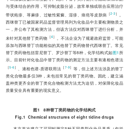
与受体结合的作用，可抑制皮脂分泌，故常单独或联合应用治疗
［
］
2-3
带状疱疹、荨麻疹、过敏性紫癜、湿疹、痤疮等皮肤病
。
西咪替丁已被国家药品监督管理局列为化妆品中主要检测物质之
一，并公布了其检测方法，但该方法仅对西咪替丁进行分析，并
［
4
］
未针对其他替丁类药物
。不法企业为了规避政府监管，可能
添加与西咪替丁功能相似的其他替丁类药物替代西咪替丁。常见
替丁类药物包括雷尼替丁、罗沙替丁等8种，化学结构式如
图1
所
示。目前针对化妆品中替丁类药物的测定方法主要有液相色谱法
［
］
［
］
5-6
7-9
、液相色谱-质谱联用法
等，但上述方法涉及的替丁
类化合物最多仅3种，未包括常见的替丁类药物。因此，建立涵
盖种类更齐全的替丁类化合物检测方法尤为迫切，对保障化妆品
质量安全具有重要的现实意义。
图1
8种替丁类药物的化学结构式
Fig.1
Chemical structures of eight tidine drugs
本文首次建立了可同时测定5种不同类型化妆品基质（包括