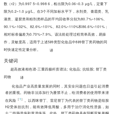
数（r2）为0.997 5~0.998 6，检出限为0.06~0.3 μg/L，定量下
限为0.2~1.0 μg/L。在3个不同加标水平下，水剂类、膏霜类、乳
液类、凝胶类和粉剂类样品的平均回收率分别为80.7%~106%、
90.1%~102%、82.6%~101%、82.0%~110%和86.6%~101%；
相对标准偏差为0.70%~7.9%。该法前处理过程简单高效，易操
作，灵敏度高，适用于上述5种类型化妆品中8种替丁类药物的同
时快速定性定量分析。
译
关键词
超高效液相色谱-三重四极杆质谱法;
化妆品;
抗组胺;
替丁类
药物
译
化妆品产业高质量发展的同时，其安全问题也日益引起消费
者的重视。药物非法添加行为屡禁不止，给消费者的使用带来潜
［
1
］
在风险
。以西咪替丁、雷尼替丁为代表的替丁类药物是组胺
H2受体拮抗剂，能有效降低胃酸，多用于治疗消化性溃疡，如
十二指肠溃疡和胃溃疡等。此外，替丁类药物具有阻断双氢睾酮