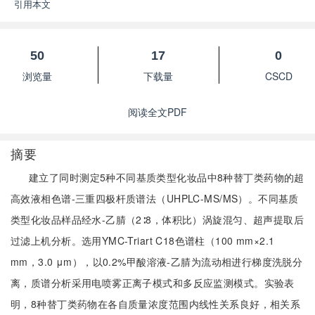
引用本文
50
17
0
浏览量
下载量
CSCD
阅读全文PDF
摘要
建立了同时测定5种不同基质类型化妆品中8种替丁类药物的超
高效液相色谱-三重四极杆质谱法（UHPLC-MS/MS）。不同基质
类型化妆品样品经水-乙腈（2∶8，体积比）涡旋混匀、超声提取后
过滤上机分析。选用YMC-Triart C18色谱柱（100 mm×2.1
mm，3.0 μm），以0.2%甲酸溶液-乙腈为流动相进行梯度洗脱分
离，质谱分析采用电喷雾正离子模式和多反应监测模式。实验表
明，8种替丁类药物在各自质量浓度范围内线性关系良好，相关系