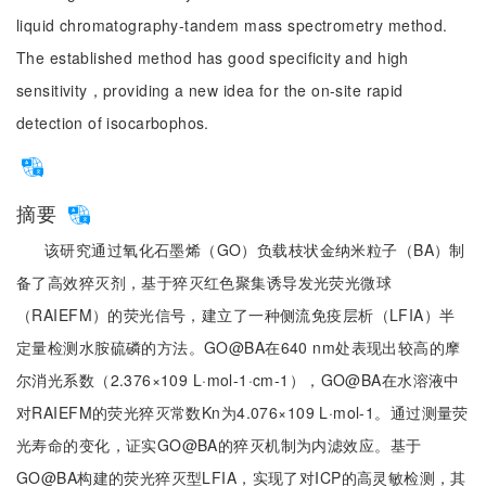
liquid chromatography-tandem mass spectrometry method.
The established method has good specificity and high
sensitivity，providing a new idea for the on-site rapid
detection of isocarbophos.
摘要
该研究通过氧化石墨烯（GO）负载枝状金纳米粒子（BA）制
备了高效猝灭剂，基于猝灭红色聚集诱导发光荧光微球
（RAIEFM）的荧光信号，建立了一种侧流免疫层析（LFIA）半
定量检测水胺硫磷的方法。GO@BA在640 nm处表现出较高的摩
尔消光系数（2.376×109 L·mol-1·cm-1），GO@BA在水溶液中
对RAIEFM的荧光猝灭常数Kn为4.076×109 L·mol-1。通过测量荧
光寿命的变化，证实GO@BA的猝灭机制为内滤效应。基于
GO@BA构建的荧光猝灭型LFIA，实现了对ICP的高灵敏检测，其