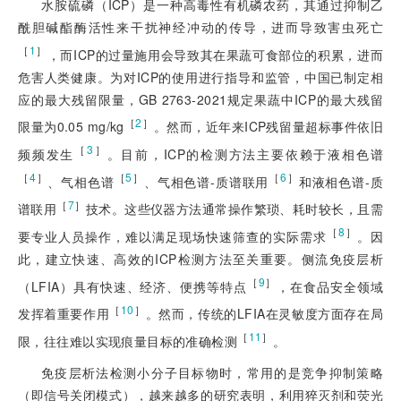
水胺硫磷（ICP）是一种高毒性有机磷农药，其通过抑制乙
酰胆碱酯酶活性来干扰神经冲动的传导，进而导致害虫死亡
［
1
］
，而ICP的过量施用会导致其在果蔬可食部位的积累，进而
危害人类健康。为对ICP的使用进行指导和监管，中国已制定相
应的最大残留限量，GB 2763-2021规定果蔬中ICP的最大残留
［
2
］
限量为0.05 mg/kg
。然而，近年来ICP残留量超标事件依旧
［
3
］
频频发生
。目前，ICP的检测方法主要依赖于液相色谱
［
4
］
［
5
］
［
6
］
、气相色谱
、气相色谱-质谱联用
和液相色谱-质
［
7
］
谱联用
技术。这些仪器方法通常操作繁琐、耗时较长，且需
［
8
］
要专业人员操作，难以满足现场快速筛查的实际需求
。因
此，建立快速、高效的ICP检测方法至关重要。侧流免疫层析
［
9
］
（LFIA）具有快速、经济、便携等特点
，在食品安全领域
［
10
］
发挥着重要作用
。然而，传统的LFIA在灵敏度方面存在局
［
11
］
限，往往难以实现痕量目标的准确检测
。
免疫层析法检测小分子目标物时，常用的是竞争抑制策略
（即信号关闭模式），越来越多的研究表明，利用猝灭剂和荧光