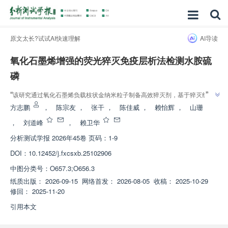
原文太长?试试AI快速理解
AI导读
氧化石墨烯增强的荧光猝灭免疫层析法检测水胺硫
磷
”
“
该研究通过氧化石墨烯负载枝状金纳米粒子制备高效猝灭剂，基于猝灭红色
聚集诱导发光荧光微球的荧光信号，建立了一种侧流免疫层析半定量检测水胺
方志鹏
，
陈宗友
，
张干
，
陈佳威
，
赖怡辉
，
山珊
”
硫磷的方法，为水胺硫磷的现场快速检测提供了新思路。
，
刘道峰
，
赖卫华
分析测试学报
2026年45卷 页码：1-9
DOI：
10.12452/j.fxcsxb.25102906
中图分类号：
O657.3;O656.3
纸质出版：
2026-09-15
网络首发：
2026-08-05
收稿：
2025-10-29
修回：
2025-11-20
引用本文