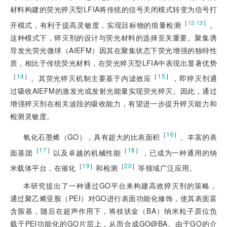
材料构建的荧光猝灭型LFIA将传统的信号关闭模式转变为信号打
［
］
12-13
开模式，有利于提高灵敏度，实现目标物的痕量检测
。
这种模式下，猝灭剂的设计与荧光材料的选择至关重要。聚集诱
导发光荧光微球（AIEFM）因其在聚集状态下荧光增强的独特性
质，相比于传统荧光材料，在荧光猝灭型LFIA中表现出显著优势
［
14
］
［
15
］
。其荧光猝灭机制主要基于内滤效应
，即猝灭剂通
过吸收AIEFM的激发光或发射光能量实现荧光猝灭。因此，通过
增强猝灭剂在相关波段的吸收能力，有望进一步提升猝灭能力和
检测灵敏度。
［
16
］
氧化石墨烯（GO），具有超大的比表面积
、丰富的表
［
17
］
［
18
］
面基团
以及卓越的机械性能
，已成为一种通用的纳
［
19
］
［
20
］
米载体平台，在催化
和检测
等领域广泛应用。
本研究提出了一种通过GO平台来构建高效猝灭剂的策略，
通过聚乙烯亚胺（PEI）对GO进行表面功能化修饰，使其表面富
含胺基，随后在超声作用下，将枝状金（BA）纳米粒子原位负
载于PEI功能化的GO片层上，从而合成GO@BA。由于GO的介