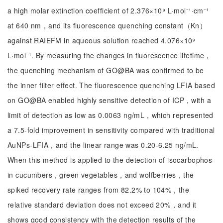
a high molar extinction coefficient of 2.376×10⁹ L·mol⁻¹·cm⁻¹
at 640 nm，and its fluorescence quenching constant（Kn）
against RAIEFM in aqueous solution reached 4.076×10⁹
L·mol⁻¹. By measuring the changes in fluorescence lifetime，
the quenching mechanism of GO@BA was confirmed to be
the inner filter effect. The fluorescence quenching LFIA based
on GO@BA enabled highly sensitive detection of ICP，with a
limit of detection as low as 0.0063 ng/mL，which represented
a 7.5-fold improvement in sensitivity compared with traditional
AuNPs-LFIA，and the linear range was 0.20-6.25 ng/mL.
When this method is applied to the detection of isocarbophos
in cucumbers，green vegetables，and wolfberries，the
spiked recovery rate ranges from 82.2% to 104%，the
relative standard deviation does not exceed 20%，and it
shows good consistency with the detection results of the