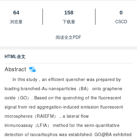
64
158
0
浏览量
下载量
CSCD
阅读全文PDF
HTML全文
Abstract
In this study，an efficient quencher was prepared by
loading branched-Au nanoparticles（BA） onto graphene
oxide（GO）. Based on the quenching of the fluorescent
signal from red aggregation-induced emission fluorescent
microspheres（RAIEFM），a lateral flow
immunoassay（LFIA） method for the semi-quantitative
detection of isocarbophos was established. GO@BA exhibited