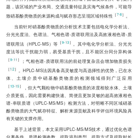
题，该区域的产业布局、交通流量特征及滨海气候条件，可能导
［
］
7-8
致硝基酚类物质的来源构成与赋存形态呈现区域特殊性
。
当前针对硝基酚类物质的分析技术主要包括电化学分析法、
分光光度法、色谱法、气相色谱-质谱联用法及高效液相色谱-质
［
］
9-13
谱联用法（HPLC-MS）等
。其中电化学分析法、分光光
度法等抗干扰能力弱，易受基质干扰，且不能区分同分异构体
［
］
9-11
；气相色谱-质谱联用法的前处理复杂且会增加物质损失
［
12
］
。HPLC-MS法因具备高灵敏度与高选择性的优势，已在水
体、土壤介质中硝基酚类物质的检测领域得到广泛应用
［
］
13-15
，但大气颗粒物中硝基酚类物质的浓度相较水体、土壤
介质更低，因此需要构建快速、简便且更加灵敏的超高效液相色
谱-串联质谱（UPLC-MS/MS）检测方法，对明晰不同区域硝基
酚类物质的大气赋存特征、解析来源贡献及科学评估环境风险具
有关键的支撑作用。
基于上述背景，本文采用UPLC-MS/MS技术，通过优化色谱
分离条件、质谱检测参数、提取溶剂类型、提取方式及提取时长