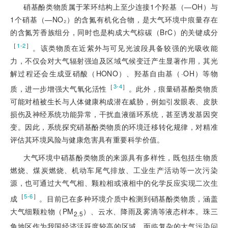
硝基酚类物质属于苯环结构上至少连接1个羟基（—OH）与
1个硝基（—NO₂）的含氮有机化合物，是大气环境中痕量存在
的含氮芳香族组分，同时也是构成大气棕碳（BrC）的关键成分
［
］
1-2
。该类物质在近紫外与可见光波段具备较强的光吸收能
力，不仅会对大气辐射强迫及区域气候变迁产生显著作用，其光
解过程还会生成亚硝酸（HONO）、羟基自由基（·OH）等物
［
］
3-4
质，进一步增强大气氧化活性
。此外，痕量硝基酚类物质
可能对植被生长与人体健康构成潜在威胁，例如引发眼表、皮肤
损伤及神经系统功能异常，干扰血液循环系统，甚至诱发基因突
变。因此，系统探究硝基酚类物质的环境迁移转化规律，对精准
评估其环境风险与健康危害具有重要科学价值。
大气环境中硝基酚类物质的来源具有多样性，既包括生物质
燃烧、煤炭燃烧、机动车尾气排放、工业生产活动等一次污染
源，也可通过大气气相、颗粒相或液相中的化学反应实现二次生
［
］
5-6
成
。目前已在多种环境介质中检测到硝基酚类物质，涵盖
大气细颗粒物（PM
）、云水、降雨及雾滴等液态样本。珠三
2.5
角地区作为我国经济活跃度较高的区域，面临复杂的大气污染问