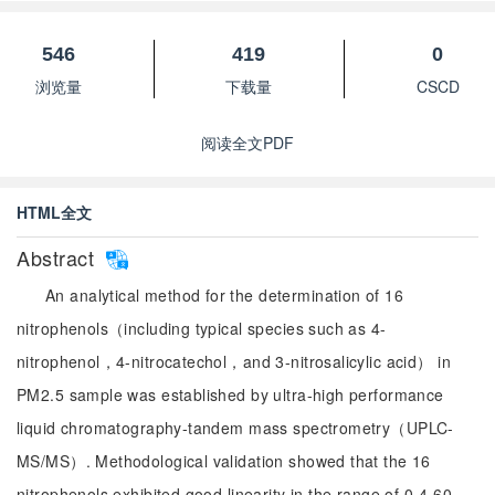
546
419
0
浏览量
下载量
CSCD
阅读全文PDF
HTML全文
Abstract
An analytical method for the determination of 16
nitrophenols（including typical species such as 4-
nitrophenol，4-nitrocatechol，and 3-nitrosalicylic acid） in
PM2.5 sample was established by ultra-high performance
liquid chromatography-tandem mass spectrometry（UPLC-
MS/MS）. Methodological validation showed that the 16
nitrophenols exhibited good linearity in the range of 0.4-60