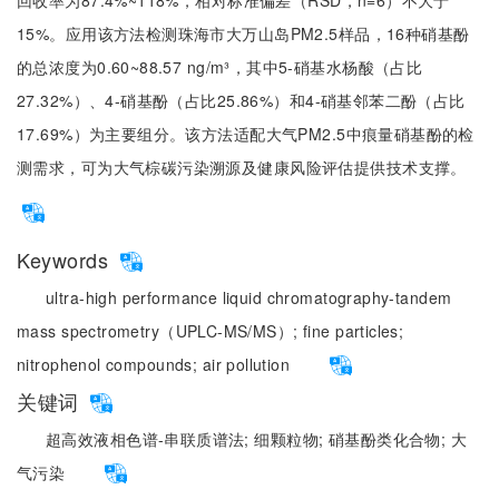
回收率为87.4%~118%，相对标准偏差（RSD，n=6）不大于
15%。应用该方法检测珠海市大万山岛PM2.5样品，16种硝基酚
的总浓度为0.60~88.57 ng/m³，其中5-硝基水杨酸（占比
27.32%）、4-硝基酚（占比25.86%）和4-硝基邻苯二酚（占比
17.69%）为主要组分。该方法适配大气PM2.5中痕量硝基酚的检
测需求，可为大气棕碳污染溯源及健康风险评估提供技术支撑。
Keywords
ultra-high performance liquid chromatography-tandem
mass spectrometry（UPLC-MS/MS）;
fine particles;
nitrophenol compounds;
air pollution
关键词
超高效液相色谱-串联质谱法;
细颗粒物;
硝基酚类化合物;
大
气污染