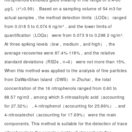
μg/L（r²>0.99）. Based on a sampling volume of 54 m3 for
actual samples，the method detection limits（LODs） ranged
from 0.018 5 to 0.074 6 ng/m³，and the lower limits of
quantification（LOQs） were from 0.073 9 to 0.298 2 ng/m³.
At three spiking levels（low，medium，and high），the
average recoveries were 87.4%-118%，and the relative
standard deviations（RSDs，n=6） were not more than 15%.
When this method was applied to the analysis of fine particles
from DaWanShan Island（DWS） in Zhuhai，the total
concentration of the 16 nitrophenols ranged from 0.60 to
88.57 ng/m3，among which 5-nitrosalicylic acid（accounting
for 27.32%），4-nitrophenol（accounting for 25.86%），and
4-nitrocatechol（accounting for 17.69%） were the main
components. This method is suitable for the detection of trace