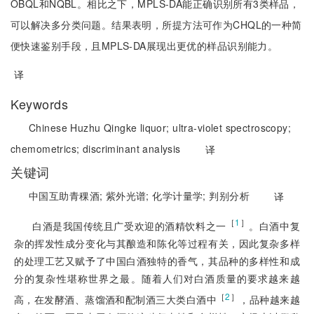
OBQL和NQBL。相比之下，MPLS-DA能正确识别所有3类样品，
可以解决多分类问题。结果表明，所提方法可作为CHQL的一种简
便快速鉴别手段，且MPLS-DA展现出更优的样品识别能力。
译
Keywords
Chinese Huzhu Qingke liquor;
ultra-violet spectroscopy;
chemometrics;
discriminant analysis
译
关键词
中国互助青稞酒;
紫外光谱;
化学计量学;
判别分析
译
［
1
］
白酒是我国传统且广受欢迎的酒精饮料之一
。白酒中复
杂的挥发性成分变化与其酿造和陈化等过程有关，因此复杂多样
的处理工艺又赋予了中国白酒独特的香气，其品种的多样性和成
分的复杂性堪称世界之最。随着人们对白酒质量的要求越来越
［
2
］
高，在发酵酒、蒸馏酒和配制酒三大类白酒中
，品种越来越