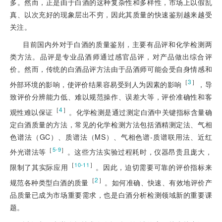
多。然而，正是由于白酒的这种复杂性和多样性，市场上以假乱
真、以次充好的现象层出不穷，因此其质量的快速鉴别越来越受
关注。
目前
国内外对于白酒的质量鉴别，主要有品评和化学检测两
类方法。品评是专业品酒师通过感官品评，对产品做出综合评
价。然而，传统的白酒品评方法由于品酒师可能会受自身情感和
［
3
］
外部环境的影响，使评价结果容易受到人为因素的影响
，导
致评价分辨能力低、难以规范操作、误差大等，评价准确性和客
［
4
］
观性难以保证
。化学检测是通过测定白酒中关键指标含量确
定白酒质量的方法，常见的化学检测方法包括酒精测定法、气相
色谱法（GC）、质谱法（MS）、气相色谱-质谱联用法、近红
［
］
5-9
外光谱法等
。这些方法实验过程耗时，仪器昂贵且庞大，
［
］
10-11
限制了其实际应用
。因此，迫切需要可靠的评价指标来
［
2
］
规范各种类型白酒的质量
。如何准确、快速、有效地评价产
品质量已成为市场重要需求，也是白酒分析检测领域新的重要课
题。