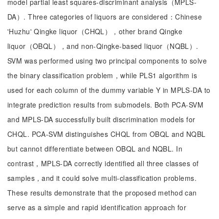
model partial least squares-discriminant analysis（MPLS-
DA）. Three categories of liquors are considered：Chinese
'Huzhu' Qingke liquor（CHQL），other brand Qingke
liquor（OBQL），and non-Qingke-based liquor（NQBL）.
SVM was performed using two principal components to solve
the binary classification problem，while PLS1 algorithm is
used for each column of the dummy variable Y in MPLS-DA to
integrate prediction results from submodels. Both PCA-SVM
and MPLS-DA successfully built discrimination models for
CHQL. PCA-SVM distinguishes CHQL from OBQL and NQBL
but cannot differentiate between OBQL and NQBL. In
contrast，MPLS-DA correctly identified all three classes of
samples，and it could solve multi-classification problems.
These results demonstrate that the proposed method can
serve as a simple and rapid identification approach for