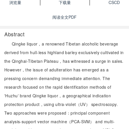
浏览量
下载量
CSCD
阅读全文PDF
Abstract
Qingke liquor，a renowned Tibetan alcoholic beverage
derived from hull-less highland barley exclusively cultivated in
the Qinghai-Tibetan Plateau，has witnessed a surge in sales.
However，the issue of adulteration has emerged as a
pressing concern demanding immediate attention. The
research focused on the rapid identification methods of
'Huzhu' brand Qingke liquor，a geographical indication
protection product，using ultra-violet（UV） spectroscopy.
Two approaches were proposed：principal component
analysis-support vector machine（PCA-SVM） and multi-