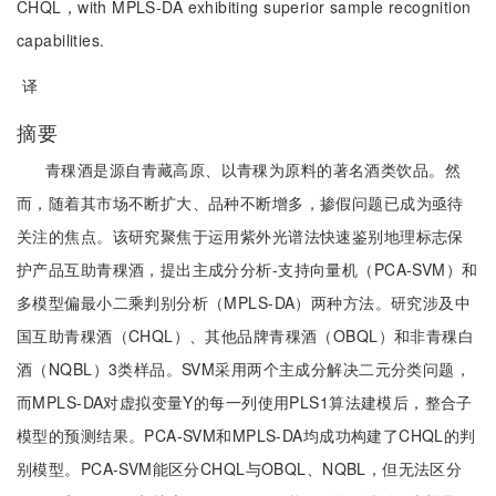
CHQL，with MPLS-DA exhibiting superior sample recognition
capabilities.
译
摘要
青稞酒是源自青藏高原、以青稞为原料的著名酒类饮品。然
而，随着其市场不断扩大、品种不断增多，掺假问题已成为亟待
关注的焦点。该研究聚焦于运用紫外光谱法快速鉴别地理标志保
护产品互助青稞酒，提出主成分分析-支持向量机（PCA-SVM）和
多模型偏最小二乘判别分析（MPLS-DA）两种方法。研究涉及中
国互助青稞酒（CHQL）、其他品牌青稞酒（OBQL）和非青稞白
酒（NQBL）3类样品。SVM采用两个主成分解决二元分类问题，
而MPLS-DA对虚拟变量Y的每一列使用PLS1算法建模后，整合子
模型的预测结果。PCA-SVM和MPLS-DA均成功构建了CHQL的判
别模型。PCA-SVM能区分CHQL与OBQL、NQBL，但无法区分