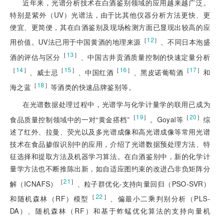
近年来，光谱分析技术在白酒鉴别领域的应用越来越广泛。
特别是紫外（UV）光谱法，由于比其他仪器分析方法更快、更
便宜、更简便，其在白酒鉴别及现场检测方面已显现出较高的应
［
12
］
用价值。UV法已用于中国黄酒的地理来源
、不同日本泡盛
［
13
］
酒的评估与区分
、中国古井贡酒质量控制的快速定量分析
［
14
］
［
15
］
［
16
］
［
17
］
、威士忌
、中国红酒
、黑皮诺葡萄酒
和
［
18
］
海之蓝
等酒类的快速品牌鉴别等。
在光谱数据处理过程中，光谱学与化学计量学的联用已成为
［
19
］
［
20
］
食品质量控制领域中的一对“黄金搭档”
。Goyal等
综
述了红外、拉曼、荧光以及多光谱成像和高光谱成像等常用光谱
技术在食品掺假识别中的应用，介绍了光谱数据预处理方法、特
征选择和提取方法及机器学习算法。在白酒鉴别中，新的化学计
量学方法也不断推陈出新，如自适应图约束的改进凸非负矩阵分
［
21
］
解（ICNAFS）
、粒子群优化-支持向量回归（PSO-SVR）
［
22
］
和随机森林（RF）模型
、偏最小二乘判别分析（PLS-
DA）、随机森林（RF）和基于蚱蜢优化算法的支持向量机