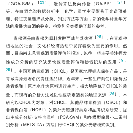
［
23
］
［
24
］
（GOA-SVM）
、遗传算法反向传播（GA-BP）
等。在白酒光谱数据分析中，化学计量学主要聚焦于光谱预处
理、特征变量选择及分类、判别方法等方面，新的化学计量学方
法的发展为白酒的鉴定、检测和分类提供了新的参考。
［
25
］
青稞酒是由青稞为原料发酵而成的蒸馏酒
，在青稞种
植地区的社会、文化和经济活动中发挥着极为重要的作用。然
而，目前尚未见青稞酒质量评估的报道，以往一些主要关注挥发
［
9
，
性成分分析的研究缺乏快
速质量评估和掺假识别的应用
25
］
。中国互助青稞酒（CHQL）是国家地理标志保护产品，是
青藏高原最著名的青稞酒品牌。近年来，一些生产商使用廉价劣
质青稞和非原产水作为原料进行生产，极大地降低了CHQL的质
［
26
］
量，而现有的分析方法难以快速确定酒类的地理来源
。本
研究以CHQL为对象，对CHQL、其他品牌青稞酒（OBQL）和
非青稞白酒（NQBL）的紫外光谱进行类别和品牌识别研究，提
出主成分分析-支持向量机（PCA-SVM）和多模型偏最小二乘判
别分析（MPLS-DA）方法用于CHQL的紫外光谱模式识别。