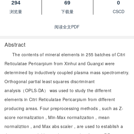
294
69
0
浏览量
下载量
CSCD
阅读全文PDF
Abstract
The contents of mineral elements in 255 batches of Citri
Reticulatae Pericarpium from Xinhui and Guangxi were
determined by inductively coupled plasma mass spectrometry.
Orthogonal partial least squares discriminant
analysis（OPLS-DA） was used to study the different
elements in Citri Reticulatae Pericarpium from different
producing areas. Four preprocessing methods，such as Z-
score normalization，Min-Max normalization，mean
normaliztion，and Max abs scaler，are used to establish a