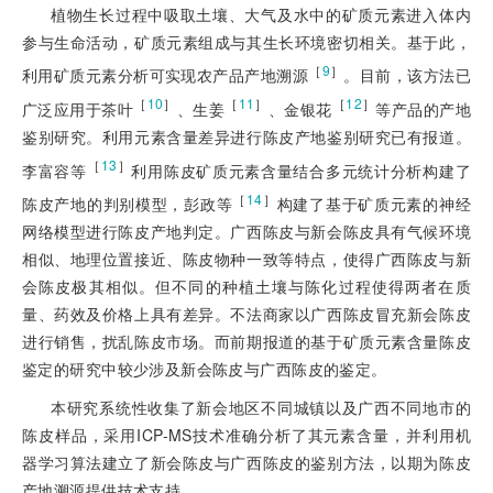
植物生长过程中吸取土壤、大气及水中的矿质元素进入体内
参与生命活动，矿质元素组成与其生长环境密切相关。基于此，
［
9
］
利用矿质元素分析可实现农产品产地溯源
。目前，该方法已
［
10
］
［
11
］
［
12
］
广泛应用于茶叶
、生姜
、金银花
等产品的产地
鉴别研究。利用元素含量差异进行陈皮产地鉴别研究已有报道。
［
13
］
李富容等
利用陈皮矿质元素含量结合多元统计分析构建了
［
14
］
陈皮产地的判别模型，彭政等
构建了基于矿质元素的神经
网络模型进行陈皮产地判定。广西陈皮与新会陈皮具有气候环境
相似、地理位置接近、陈皮物种一致等特点，使得广西陈皮与新
会陈皮极其相似。但不同的种植土壤与陈化过程使得两者在质
量、药效及价格上具有差异。不法商家以广西陈皮冒充新会陈皮
进行销售，扰乱陈皮市场。而前期报道的基于矿质元素含量陈皮
鉴定的研究中较少涉及新会陈皮与广西陈皮的鉴定。
本研究系统性收集了新会地区不同城镇以及广西不同地市的
陈皮样品，采用ICP-MS技术准确分析了其元素含量，并利用机
器学习算法建立了新会陈皮与广西陈皮的鉴别方法，以期为陈皮
产地溯源提供技术支持。