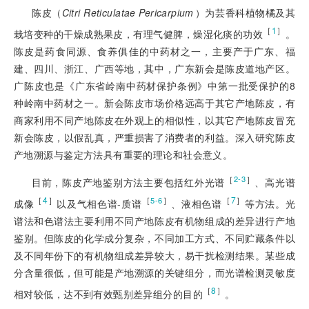
陈皮（
Citri Reticulatae Pericarpium
）为芸香科植物橘及其
［
1
］
栽培变种的干燥成熟果皮，有理气健脾，燥湿化痰的功效
。
陈皮是药食同源、食养俱佳的中药材之一，
主要产于广东、福
建、四川、浙江、广西等地，其中，广东新会是陈皮道地产区。
广陈皮也是《广东省岭南中药材保护条例》中第一批受保护的8
种岭南中药材之一。新会陈皮市场价格远高于其它产地陈皮，有
商家利用不同产地陈皮在外观上的相似性，以其它产地陈皮冒充
新会陈皮，以假乱真，严重损害了消费者的利益。深入研究陈皮
产地溯源与鉴定方法具有重要的理论和社会意义。
［
］
2-3
目前，陈皮产地鉴别方法主要包括红外光谱
、高光谱
［
4
］
［
］
［
7
］
5-6
成像
以及气相色谱-质谱
、液相色谱
等方法。光
谱法和色谱法主要利用不同产地陈皮有机物组成的差异进行产地
鉴别。但陈皮的化学成分复杂，不同加工方式、不同贮藏条件以
及不同年份下的有机物组成差异较大，易干扰检测结果。某些成
分含量很低，但可能是产地溯源的关键组分，而光谱检测灵敏度
［
8
］
相对较低，达不到有效甄别差异组分的目的
。