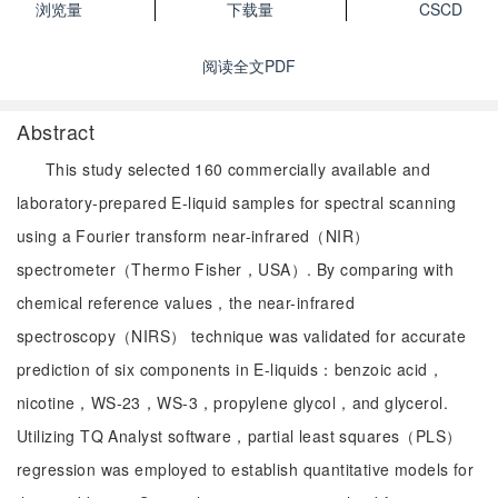
浏览量
下载量
CSCD
阅读全文PDF
Abstract
This study selected 160 commercially available and
laboratory-prepared E-liquid samples for spectral scanning
using a Fourier transform near-infrared（NIR）
spectrometer（Thermo Fisher，USA）. By comparing with
chemical reference values，the near-infrared
spectroscopy（NIRS） technique was validated for accurate
prediction of six components in E-liquids：benzoic acid，
nicotine，WS-23，WS-3，propylene glycol，and glycerol.
Utilizing TQ Analyst software，partial least squares（PLS）
regression was employed to establish quantitative models for