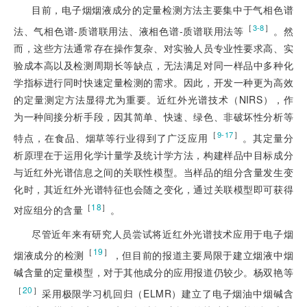
目前，电子烟烟液成分的定量检测方法主要集中于气相色谱
［
］
3-8
法、气相色谱-质谱联用法、液相色谱-质谱联用法等
。然
而，这些方法通常存在操作复杂、对实验人员专业性要求高、实
验成本高以及检测周期长等缺点，无法满足对同一样品中多种化
学指标进行同时快速定量检测的需求。因此，开发一种更为高效
的定量测定方法显得尤为重要。近红外光谱技术（NIRS），作
为一种间接分析手段，因其简单、快速、绿色、非破坏性分析等
［
］
9-17
特点，在食品、烟草等行业得到了广泛应用
。其定量分
析原理在于运用化学计量学及统计学方法，构建样品中目标成分
与近红外光谱信息之间的关联性模型。当样品的组分含量发生变
化时，其近红外光谱特征也会随之变化，通过关联模型即可获得
［
18
］
对应组分的含量
。
尽管近年来有研究人员尝试将近红外光谱技术应用于电子烟
［
19
］
烟液成分的检测
，但目前的报道主要局限于建立烟液中烟
碱含量的定量模型，对于其他成分的应用报道仍较少。杨双艳等
［
20
］
采用极限学习机回归（ELMR）建立了电子烟油中烟碱含