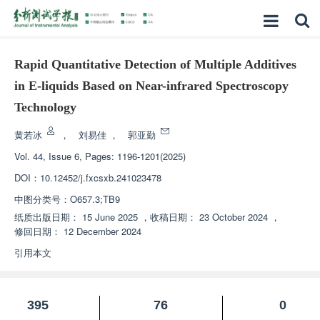
Rapid Quantitative Detection of Multiple Additives
in E-liquids Based on Near-infrared Spectroscopy
Technology
黄若冰
，
刘易佳
，
郭亚勤
Vol. 44, Issue 6, Pages: 1196-1201(2025)
DOI：
10.12452/j.fxcsxb.241023478
中图分类号：
O657.3;TB9
纸质出版日期：
15 June 2025
，
收稿日期：
23 October 2024
，
修回日期：
12 December 2024
引用本文
395
76
0