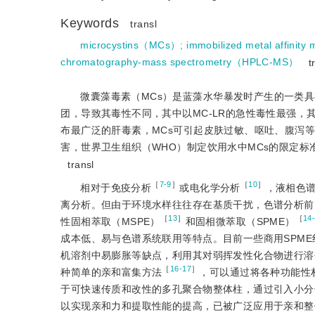
Keywords
transl
microcystins（MCs）
;
immobilized metal affinity 
chromatography-mass spectrometry（HPLC-MS）
t
微囊藻毒素（MCs）是蓝藻水华暴发时产生的一类
团，导致其毒性不同，其中以MC-LR的急性毒性最强，其
布最广泛的肝毒素，MCs可引起皮肤过敏、呕吐、腹泻
害，世界卫生组织（WHO）制定饮用水中MCs的限定标准为
transl
［
7-9
］
［
10
］
相对于免疫分析
或电化学分析
，液相色谱
离分析。但由于环境水样往往存在基质干扰，色谱分析前需
［
13
］
［
14
性固相萃取（MSPE）
和固相微萃取（SPME）
成本低、易与色谱系统联用等特点。目前一些商用SPM
机溶剂中易膨胀等缺点，利用其对弱挥发性化合物进行溶
［
16-17
］
种简单的亲和富集方法
，可以通过将各种功能性
于可快速传质和改性的多孔聚合物整体柱，通过引入小分
以实现亲和力和提取性能的提高，已被广泛应用于亲和整