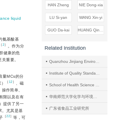
HAN Zheng
NIE Dong-xia
LU Si-yan
WANG Xin-yi
ance liquid
GUO Da-kai
HUANG Qing-wen
的氨基酸基
［
2
］
。作为分
Related Institution
人群健康的危
至关重要。
Quanzhou Jinjiang Environmental Monitoring Station，Jinjiang
Institute of Quality Standards and Testing Technology of Agricultural Products，Shanghai Academy of Agricultural Sciences
痕量MCs的分
［
12
］
E）
、磁
School of Health Science and Engineering，University of Shanghai for Science and Technology
、操作简单、
华南师范大学化学与环境学院
有限以及在有
）提供了另一
广东省食品工业研究所
求。尤其是基
［
22
］
子
等，可