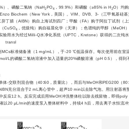
95%）、磷酸二氢钠（NaH
PO
，99.9%）和磷酸（≥85% in H
O）均
2
4
2
zo Biochem（New York，美国）。VIM、DVB、3-（三甲氧基
；偶氮二异丁腈（AIBN）购自上海试剂四厂；甲酸（FA）购于阿拉丁试剂（
铜（CuSO
，优级纯）购自福晨化学（天津）；色谱纯的甲醇（MeOH
4
用水为经过Milli-Q水净化系统（UPTC，Kretone）获得的二次
。
transl
备得到MCs标准储备液（1 mg/mL），于-20 ℃低温保存。每次使用前在
ol/L的磷酸二氢钠溶液中加入适量的20%磷酸溶液（pH 0.5），得到
l
体-交联剂混合物（40∶60，质量比），而后与MeOH和PEG200（80
IBN充分混合于2 mL离心管中，超声10 min以去除气泡。用注射器
反应12 h。反应完成后用MeOH冲洗整体柱以除去残留物，即得poly（V
液以20 μL/min的速度泵入整体材料中，持续4 h后，用去离子水恒流冲洗