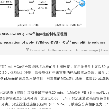
2+
（VIM-co-DVB）-Cu
整体柱的制备原理图
2+
of preparation of poly（VIM-co-DVB）-Cu
 monolithic column
Download:
Full-size image
|
High-res image
|
Low-
有2 mL MCs标准液或环境水样的注射器连接，采用微量注射泵以50 μL
50∶50，体积比）冲洗，除去整体柱中未富集的样品残留及杂质。最后
积比）以50 μL/min的速度泵入整体柱，对富集的MCs进行洗脱，收集20 μL
滤膜（津隆）过滤并超声脱气20 min。以MeOH-PB（5 mmol/L，pH
并输送至分流阀分流，之后以0.05 mL/min的流速通过毛细管色谱柱（
责任公司）分离。分流器通过连接反压阀（6.9 MPa），以稳定分离柱的压力（7.