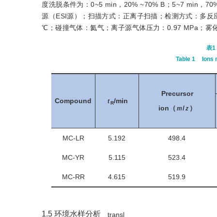
度洗脱条件为：0~5 min，20% ~70% B；5~7 min，
源（ESI源）；扫描方式：正离子扫描；检测方式：多反应监
℃；碰撞气体：氦气；离子源气体压力：0.97 MPa；雾化气
表1
Table 1
Ions
Precursor
Compound
/min
t
R
ion（
/
）
m
z
MC-LR
5.192
498.4
MC-YR
5.115
523.4
MC-RR
4.615
519.9
1.5
环境水样分析
transl