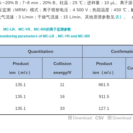
70% ~20% B；7~8 min，20% B。柱温：25 ℃；进样量：10 μL。
测（MRM）模式；离子喷射电压：4 500 V；热阻温度：450 ℃，
流速：3 L/min；干燥气流速：15 L/min。其他质谱参数见
表1
。
MC-LR、MC-YR、MC-RR的离子监测参数
 monitoring parameters of MC-LR，MC-YR and MC-RR
Quantitation
Confirmat
Product
Collision
Product
Co
ion（
/
）
energy/V
ion（
/
）
m
z
m
z
135.1
11
861.5
135.1
16
911.5
135.1
33
127.1
Download:
CSV
Download