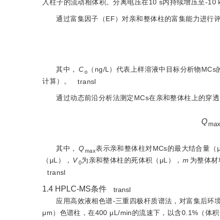
入柱子的流动相体积。分离电压在10 s内持续增压至-10 
通过富集因子（EF）对亲和整体柱的富集能力进行
其中，
C
（ng/L）代表上样溶液中目标分析物MC
o
计算）。
transl
通过动态前沿分析法测定MCs在亲和整体柱上的穿
Q
ma
其中，
Q
表示亲和整体柱对MCs的最大结合量（μ
max
（μL），
V
为亲和整体柱的死体积（μL），
m
为整体材
0
transl
1.4
HPLC-MS条件
transl
应用高效液相色谱-三重四极杆质谱法，对富集后环境水样中
μm）色谱柱，在400 μL/min的流速下，以含0.1%（