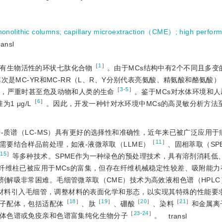
monolithic columns
;
capillary microextraction（CME）
;
high perform
ransl
［
1
］
具有生物活性的环状七肽化合物
。由于MCs结构中有2个不同且多变
次是MC-YR和MC-RR（L、R、Y分别代表亮氨酸、精氨酸和酪氨酸）
［
3-5
］
等，严重时甚至危及动物和人类的生命
。鉴于MCs对水体环境和
［
6
］
1 μg/L
。因此，开发一种针对水环境中MCs的高灵敏分析方法
-质谱（LC-MS）具有更好的选择性和准确性，近年来已被广泛应用于
［
11
］
要结合样品前处理，如液-液微萃取（LLME）
、固相萃取（SP
-15
］
等多种技术。SPME作为一种绿色的预处理技术，具有溶剂消耗低
E纤维柱已被应用于MCs的富集，但存在纤维机械稳定性较差、吸附能力
剂解吸非常困难。毛细管微萃取（CME）技术为高效液相色谱（HPLC
材料引入毛细管，调整材料的表面化学和形态，以实现其特殊的性能要
［
18
］
［
19
］
［
20
］
［
21
］
子配体，包括适配体
、肽
、硼酸
、染料
和金属离
［
23-24
］
体色谱或免疫亲和色谱富集纯化生物分子
。
transl