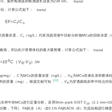
kV。紫外检测器的检测波长设置为238 nm。
transl
评估，计算公式如下：
transl
EF=
C
/
C
t
o
s的质量浓度，
C
（ng/L）代表洗脱溶液中目标分析物MCs的回收浓度
t
透曲线，并以此计算整体柱的最大吸附量，计算公式如下：
transl
-9
=10
C
（
V
-
V
）/
m
x
R
0
g/mg），
C
为MCs的质量浓度（ng/L），
V
为MCs溶液在亲和整体
R
［
32
］
料的质量（mg）。根据文献可知
，
V
为穿透曲线斜率中间点对
R
的MCs进行定量分析。采用Shim-pack GIST C
（2.1 mm×1
18
体积分数，下同） FA的水（A）-含0.1% FA的ACN（B）为流动相进行