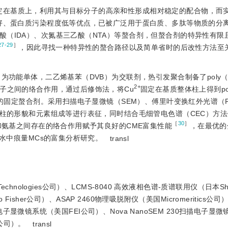
固定在基质上，利用其与目标分子的高亲和性形成相对稳定的配合物，而
好、蛋白质污染程度低等优点，已被广泛用于蛋白质、多肽等物质的分
（IDA）、次氮基三乙酸（NTA）等螯合剂，但螯合剂的特异性有限
27-29
］
，因此寻找一种特异性的螯合路径以及简单省时的后改性方法至
为功能单体，二乙烯基苯（DVB）为交联剂，热引发聚合制备了poly（VI
2+
子之间的络合作用，通过后修饰法，将Cu
固定在基质整体柱上得到poly
固定螯合剂。采用扫描电子显微镜（SEM）、傅里叶变换红外光谱（FT
体柱的形貌和元素组成等进行表征，同时结合毛细管电色谱（CEC）方
［
30
］
和氨基之间存在的络合作用赋予其良好的CME富集性能
，在最优的
湖水中痕量MCs的富集分析研究。
transl
Technologies公司）、LCMS-8040 高效液相色谱-质谱联用仪（日本Sh
Fisher公司）、ASAP 2460物理吸脱附仪（美国Micromeritics公司）
透射电子显微镜系统（美国FEI公司）、Nova NanoSEM 230扫描电子显
u公司）。
transl