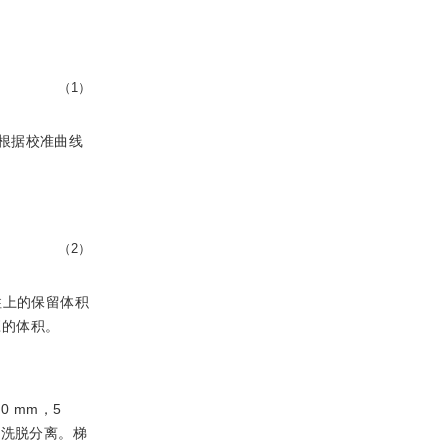
（1）
（根据校准曲线
（2）
柱上的保留体积
应的体积。
50 mm，5
梯度洗脱分离。梯