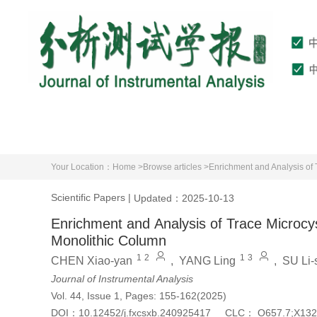
Home
About Journal
Editorial Board
Your Location：
Home >
Browse articles >
Enrichment and Analysis of 
Scientific Papers
|
Updated：2025-10-13
Enrichment and Analysis of Trace Microcys
Monolithic Column
1
2
1
3
CHEN Xiao-yan
,
YANG Ling
,
SU Li-
Journal of Instrumental Analysis
Vol. 44, Issue 1, Pages: 155-162(2025)
DOI：
10.12452/j.fxcsxb.240925417
CLC：
O657.7;X132