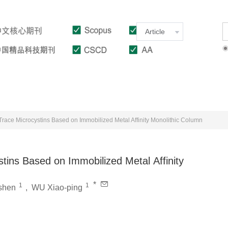
Download
Author Guidelines
Indexed In
Trace Microcystins Based on Immobilized Metal Affinity Monolithic Column
tins Based on Immobilized Metal Affinity
*
1
1
shen
,
WU Xiao-ping