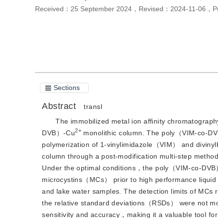
Received：
25 September 2024
，
Revised：
2024-11-06
，
P
Cite this article
PDF
Sections
Abstract
transl
The immobilized metal ion affinity chromatogr
2+
DVB）-Cu
 monolithic column. The poly（VIM-co-DVB） 
polymerization of 1-vinylimidazole（VIM） and divin
column through a post-modification multi-step method. 
Under the optimal conditions，the poly（VIM-co-DV
microcystins（MCs） prior to high performance liqui
and lake water samples. The detection limits of MC
the relative standard deviations（RSDs） were not mo
sensitivity and accuracy，making it a valuable tool fo