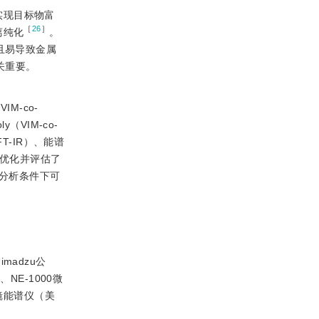
实现目标物富
［
26
］
离纯化
。
且易导致金属
关重要。
M-co-
（VIM-co-
-IR）、能谱
法优化并评估了
分析条件下可
imadzu公
、NE-1000微
微镜能谱仪（美