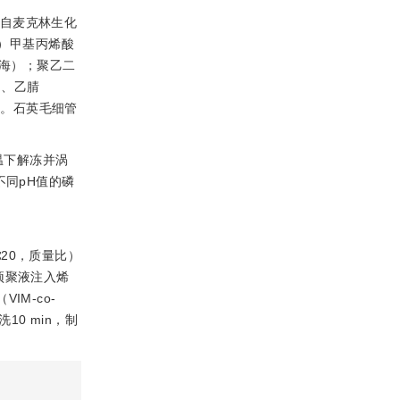
购自麦克林生化
硅基）甲基丙烯酸
上海）；聚乙二
）、乙腈
纯水。石英毛细管
室温下解冻并涡
不同pH值的磷
∶20，质量比）
将预聚液注入烯
IM-co-
10 min，制