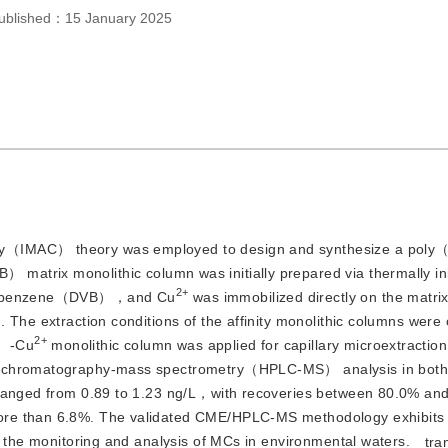
ublished：
15 January 2025
aphy（IMAC） theory was employed to design and synthesize a poly
matrix monolithic column was initially prepared via thermally init
2+
ylbenzene（
DVB），and Cu
 was immobilized directly on the matrix
The extraction conditions of the affinity monolithic columns were o
2+
B）-Cu
 monolithic column was applied for capillary microextract
d chromatography-mass spectrometry（HPLC-MS） analysis in both 
s ranged from 0.89 to 1.23 ng/L，with recoveries between 80.0% a
re than 6.8%. The validated CME/HPLC-MS methodology exhibits e
r the monitoring and analysis of MCs in environmental waters.
tra