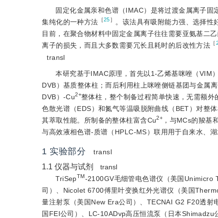
固定化金属亲和色谱（IMAC）是将过渡金属离子
［
25
］
集纯化的一种方法
。该法具有吸附能力强、选择性
目前，在聚合物材料中固定金属离子往往需要亚氨基二乙酸
［
离子的损失，而且大多数需要冗长且耗时的后改性方法
transl
本研究基于IMAC原理，首先以1-乙烯基咪唑（VIM）
DVB）基质整体柱；而后利用柱上咪唑侧链基团与金属离
2+
DVB）-Cu
整体柱，整个制备过程简单快速，无需额外的
色散光谱（EDS）和氮气等温吸脱附曲线（BET）对整
2+
其萃取性能。所制备的整体柱富含Cu
，与MCs的羧基
与高效液相色谱-质谱（HPLC-MS）联用用于自来水、
1
实验部分
transl
1.1
仪器与试剂
transl
TM
TriSep
-2100GV毛细管电色谱仪（美国Unimicro 
司）、Nicolet 6700傅里叶变换红外光谱仪（美国Thermo 
量注射泵（美国New Era公司）、TECNAI G2 F20
国FEI公司）、LC-10ADvp高压恒流泵（日本Shimadz