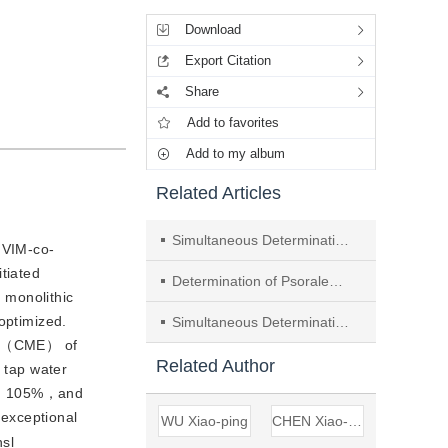
Download
Export Citation
Share
Add to favorites
Add to my album
Related Articles
Simultaneous Determination of 8 Microcystins and 2 Diarrhoeal Shellfish Poisons in Aquatic Products by Ultra-high Performance Liquid Chromatography-Tandem Mass Spectrometry Based on QuEChERS Purification
（VIM-co-
iated 
Determination of Psoralen and Bergapten in Radix fici hirtae by Liquid-Liquid Microextraction Coupled with Liquid Chromatography-Mass Spectrometry
 monolithic 
ptimized. 
Simultaneous Determination of Five Trace Preservatives in Beer by Solid Phase Extraction/High Performance Liquid Chromatography-Mass Spectrometry
ion（CME） of 
Related Author
tap water 
nd 105%，and 
xceptional 
WU Xiao-ping
CHEN Xiao-yan
nsl