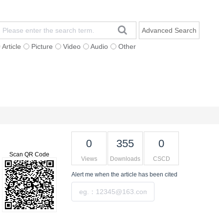
Advanced Search
Article
Picture
Video
Audio
Other
Impact Factor
Contact Us
中文网站
0
355
0
Scan QR Code
Views
Downloads
CSCD
Alert me
when the article has been cited
Submit
Tools