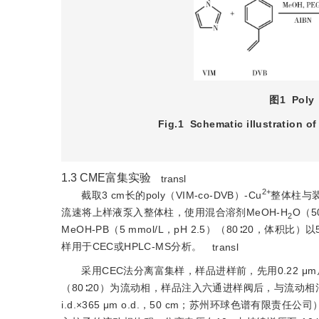
图1
Poly
Fig.1
Schematic illustration 
1.3
CME富集实验
transl
2+
截取3 cm长的poly（VIM-co-DVB）-Cu
整体柱与装
流速将上样液泵入整体柱，使用混合溶剂MeOH-H
O（
2
MeOH-PB（5 mmol/L，pH 2.5）（80∶20，体
样用于CEC或HPLC-MS分析。
transl
采用CEC法分离富集样，样品进样前，先用0.22 μm尼龙
（80∶20）为流动相，样品注入六通进样阀后，与流动相混合
i.d.×365 μm o.d.，50 cm；苏州环球色谱有限