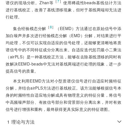
［
7
］
谱仪的现场分析。Zhan等
使用稀疏性beads基线估计方法
进行基线校正，改善了基线漂移现象，但对于基线两端却无法进
行处理。
［
8
］
集合经验模态分解
（EEMD）方法通过在原始信号中添
加白噪声并多次进行经验模态分解（EMD）分解，对结果进行平
均处理，不仅可以实现自适应的信号处理，还能够更清晰地将质
谱信号中的不同特征成分分离出来。自适应迭代惩罚最小二乘法
（airPLS）是一种基线校正方法，能够在去除基线漂移的同时有
效解决EEMD-beads中无法对基线两端进行处理的现象，进一步
提高信号的质量。
本文利用EEMD方法对小型质谱仪信号进行自适应时频特征
分解，并结合airPLS方法进行基线校正。该方法能够根据信号本
身的时频特性自适应地分解成具有物理意义的特征分量，将信号
中高频噪声部分、有效信号部分和背景部分分离出来，并对有效
信号进行增强和重构，最终获得更具实际意义的特征谱图。
1
理论与方法