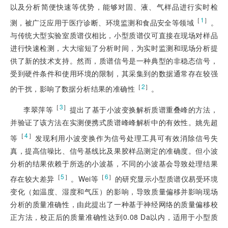
以及分析简便快速等优势，能够对固、液、气样品进行实时检
［
1
］
测，被广泛应用于医疗诊断、环境监测和食品安全等领域
。
与传统大型实验室质谱仪相比，小型质谱仪可直接在现场对样品
进行快速检测，大大缩短了分析时间，为实时监测和现场分析提
供了新的技术支持。然而，质谱信号是一种典型的非稳态信号，
受到硬件条件和使用环境的限制，其采集到的数据通常存在较强
［
2
］
的干扰，影响了数据分析结果的准确性
。
［
3
］
李翠萍等
提出了基于小波变换解析质谱重叠峰的方法，
并验证了该方法在实测便携式质谱峰峰解析中的有效性。姚先超
［
4
］
等
发现利用小波变换作为信号处理工具可有效消除信号失
真，提高信噪比、信号基线比及果胶样品测定的准确度。但小波
分析的结果依赖于所选的小波基，不同的小波基会导致处理结果
［
5
］
［
6
］
存在较大差异
。Wei等
的研究显示小型质谱仪易受环境
变化（如温度、湿度和气压）的影响，导致质量偏移并影响现场
分析的质量准确性，由此提出了一种基于神经网络的质量偏移校
正方法，校正后的质量准确性达到0.08 Da以内，适用于小型质