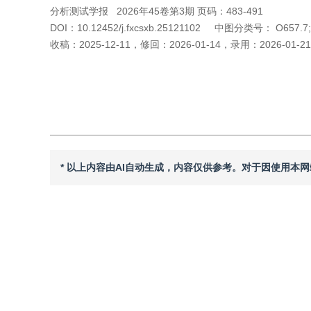
分析测试学报
2026年45卷第3期 页码：483-491
DOI：
10.12452/j.fxcsxb.25121102
中图分类号：
O657.7
收稿：
2025-12-11
，
修回：
2026-01-14
，
录用：
2026-01-21
引用本文
阅读全文PDF
* 以上内容由AI自动生成，内容仅供参考。对于因使用