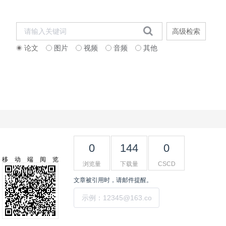
高级检索
论文
图片
视频
音频
其他
联系我们
English Version
0
144
0
移动端阅览
浏览量
下载量
CSCD
文章被引用时，请邮件提醒。
提交
工具集