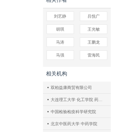
相关作者
刘艺静
吕悦广
胡琪
王光敏
马涛
王鹏龙
马强
雷海民
相关机构
双柏益康商贸有限公司
大连理工大学 化工学院 药学系
中国检验检疫科学研究院
北京中医药大学 中药学院