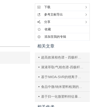
下载
参考文献导出
分享
收藏
添加至我的专辑
相关文章
超高效液相色谱－四极杆－静电场轨道阱高分辨质谱法鉴定白茶和普洱生茶中的化学成分
液液萃取/气相色谱-四极杆静电场轨道阱质谱同时测定饮用水中11种嗅味物质
基于IWOA-SVR的锂离子电池健康状态在线快速检测
食品中微/纳米塑料检测的基质差异化问题及对策研究进展
基于归一化微塑料特征暴露的氧化损伤毒性分析新方法