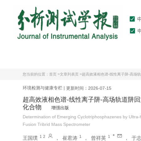
首页
期刊介绍
您当前的位置：
首页 >
文章列表页 >
超高效液相色谱-线性离子阱-高场
环境检测与健康专栏
|
更新时间：2026-07-15
超高效液相色谱-线性离子阱-高场轨道阱
化合物
增强出版
Determination of Emerging Cyclotriphosphazenes by Ultra
Fusion Tribrid Mass Spectrometer
*
1
2
1
1
王国璞
，
崔君涛
，
曾祥英
，
于