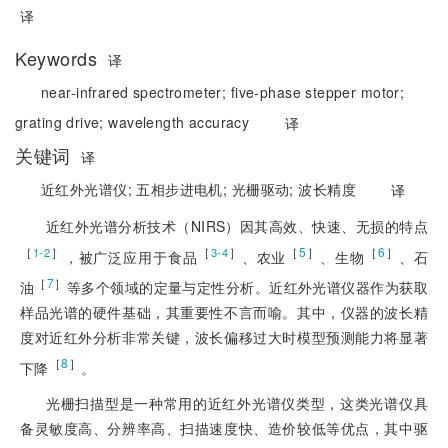
译
Keywords
译
near-infrared spectrometer;
five-phase stepper motor;
grating drive;
wavelength accuracy
译
关键词
译
近红外光谱仪;
五相步进电机;
光栅驱动;
波长精度
译
近红外光谱分析技术（NIRS）因其高效、快速、无损的特点
［
］
［
］
［
5
］
［
6
］
1-2
3-4
，被广泛应用于食品
、农业
、生物
、石
［
7
］
油
等多个领域的定量与定性分析。近红外光谱仪器作为获取
样品光谱的硬件基础，其重要性不言而喻。其中，仪器的波长精
度对近红外分析非常关键，波长偏移过大时模型预测能力将显著
［
8
］
下降
。
光栅扫描型是一种常用的近红外光谱仪类型，这类光谱仪具
备灵敏度高、分辨率高、扫描速度快、造价较低等优点，其中驱