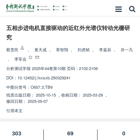
五相步进电机直接驱动的近红外光谱仪转动光栅研
究
蔡贵民
，
黄天成
，
章智翔
，
刘虎斌
，
李嘉辰
，
井一凡
，
李军会
分析测试学报
2025年44卷第10期 页码：2102-2106
DOI：
10.12452/j.fxcsxb.250329241
中图分类号：
O657.3;TB9
纸质出版日期：
2025-10-15
，
收稿日期：
2025-03-29
，
修回日期：
2025-05-07
引用本文
303
69
0