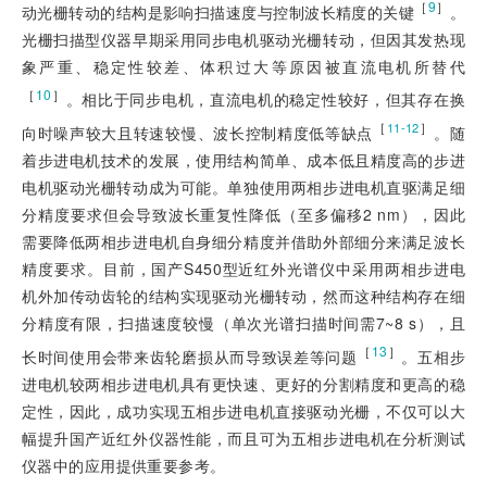
［
9
］
动光栅转动的结构是影响扫描速度与控制波长精度的关键
。
光栅扫描型仪器早期采用同步电机驱动光栅转动，但因其发热现
象严重、稳定性较差、体积过大等原因被直流电机所替代
［
10
］
。相比于同步电机，直流电机的稳定性较好，但其存在换
［
］
11-12
向时噪声较大且转速较慢、波长控制精度低等缺点
。随
着步进电机技术的发展，使用结构简单、成本低且精度高的步进
电机驱动光栅转动成为可能。单独使用两相步进电机直驱满足细
分精度要求但会导致波长重复性降低（至多偏移2 nm），因此
需要降低两相步进电机自身细分精度并借助外部细分来满足波长
精度要求。目前，国产S450型近红外光谱仪中采用两相步进电
机外加传动齿轮的结构实现驱动光栅转动，然而这种结构存在细
分精度有限，扫描速度较慢（单次光谱扫描时间需7~8 s），且
［
13
］
长时间使用会带来齿轮磨损从而导致误差等问题
。五相步
进电机较两相步进电机具有更快速、更好的分割精度和更高的稳
定性，因此，成功实现五相步进电机直接驱动光栅，不仅可以大
幅提升国产近红外仪器性能，而且可为五相步进电机在分析测试
仪器中的应用提供重要参考。