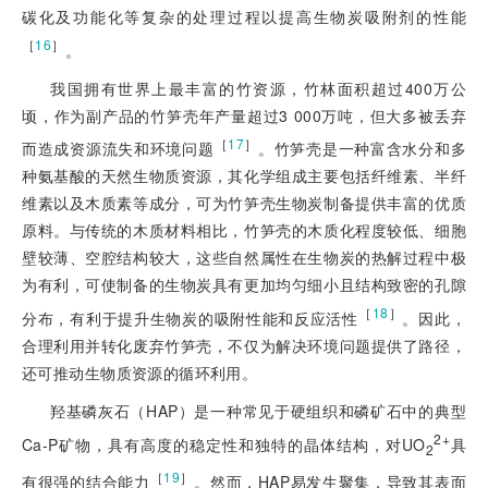
碳化及功能化等复杂的处理过程以提高生物炭吸附剂的性能
［
16
］
。
我国拥有世界上最丰富的竹资源，竹林面积超过400万公
顷，作为副产品的竹笋壳年产量超过3 000万吨，但大多被丢弃
［
17
］
而造成资源流失和环境问题
。竹笋壳是一种富含水分和多
种氨基酸的天然生物质资源，其化学组成主要包括纤维素、半纤
维素以及木质素等成分，可为竹笋壳生物炭制备提供丰富的优质
原料。与传统的木质材料相比，竹笋壳的木质化程度较低、细胞
壁较薄、空腔结构较大，这些自然属性在生物炭的热解过程中极
为有利，可使制备的生物炭具有更加均匀细小且结构致密的孔隙
［
18
］
分布，有利于提升生物炭的吸附性能和反应活性
。因此，
合理利用并转化废弃竹笋壳，不仅为解决环境问题提供了路径，
还可推动生物质资源的循环利用
。
羟基磷灰石（HAP）是一种常见于硬组织和磷矿石中的典型
2+
Ca-P矿物，具有高度的稳定性和独特的晶体结构，对UO
具
2
［
19
］
有很强的结合能力
。然而，HAP易发生聚集，导致其表面