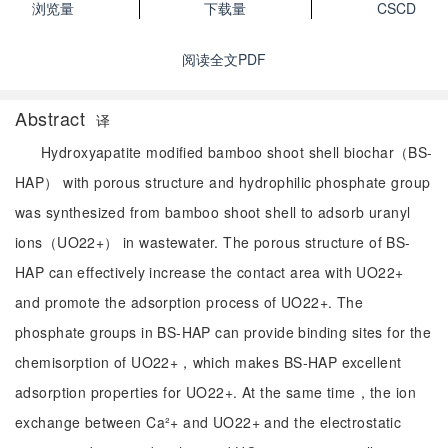
浏览量
下载量
CSCD
阅读全文PDF
Abstract
译
Hydroxyapatite modified bamboo shoot shell biochar（BS-
HAP） with porous structure and hydrophilic phosphate group
was synthesized from bamboo shoot shell to adsorb uranyl
ions（UO22+） in wastewater. The porous structure of BS-
HAP can effectively increase the contact area with UO22+
and promote the adsorption process of UO22+. The
phosphate groups in BS-HAP can provide binding sites for the
chemisorption of UO22+，which makes BS-HAP excellent
adsorption properties for UO22+. At the same time，the ion
exchange between Ca²+ and UO22+ and the electrostatic