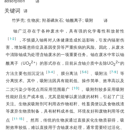
adsorption
译
关键词
译
竹笋壳;
生物炭;
羟基磷灰石;
铀酰离子;
吸附
译
铀广泛存在于各种废水中，具有强的化学毒性和放射性
［
］
1-2
，不慎摄入铀将对人体健康造成长远影响，引发内辐射伤
害，增加罹患癌症及基因变异等严重疾病的风险。因此，从废水
中清除铀成为处理含铀废水的一项重要任务。铀在废水中常以铀
2+
2+
酰离子（UO
）的形式存在，目前从含铀介质中去除UO
的
2
2
［
］
［
］
［
］
3-4
5-6
7-9
方法主要包括沉淀法
、膜分离法
、吸附法
等
分离技术。其中，吸附法因具有能耗低、操作简单、效率高以及
［
10
］
二次污染少等优点而应用范围最广
。吸附剂较多采用吸附
性能好且生产成本低，尤其是能够以废治废的材料，引起了广泛
关注。生物炭吸附剂可利用农作物秸秆、牲畜粪便以及食物残渣
等废弃生物质制备，具有材料成本低、环境友好和废物利用等优
［
］
11-15
点
。然而，传统的生物炭通过直接炭化生物质获得，吸
附效率较低，难以直接用于含铀废水处理，通常需要经过活化、