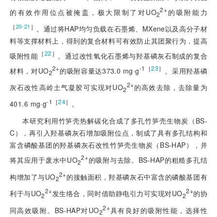
2+
的有效作用位点被掩盖，极大限制了对UO
的吸附能力
2
［
］
20-21
。通过将HAP均匀负载在石墨烯、MXene以及高分子材
料等支撑材料上，得到的复合材料可有效防止其团聚行为，提高
［
22
］
吸附性能
。通过改性氧化石墨烯与羟基磷灰石制成的复合
2+
-1［
23
］
材料，对UO
的吸附容量达373.0 mg·g
。采用羟基磷
2
2+
灰石改性高岭土气凝胶可实现对UO
的高效去除，去除量为
2
-1［
24
］
401.6 mg·g
。
本研究利用竹笋壳热解碳化合成了多孔竹笋壳生物炭（BS-
C），再引入羟基磷灰石增加吸附位点，制成了具有多孔结构和
富含磷酸基团的羟基磷灰石改性竹笋壳生物炭（BS-HAP），并
2+
将其应用于废水中UO
的吸附与去除。BS-HAP的粗糙多孔结
2
2+
构增加了与UO
的接触面积，羟基磷灰石中富含的磷酸基团有
2
2+
2+
利于与UO
发生络合，同时借助静电引力可实现对UO
的协
2
2
2+
同高效吸附。BS-HAP对UO
具有良好的吸附性能，选择性
2