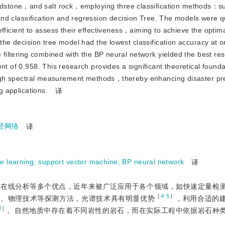
dstone，and salt rock，employing three classification methods：su
assification and regression decision Tree. The models were qua
ient to assess their effectiveness，aiming to achieve the optima
t the decision tree model had the lowest classification accuracy at
e filtering combined with the BP neural network yielded the best re
nt of 0.958. This research provides a significant theoretical found
hrough spectral measurement methods，thereby enhancing disaster pr
g applications.
译
经网络
译
e learning
;
support vector machine
;
BP neural network
译
时在线分析等多个优点，近年来被广泛应用于各个领域，如快速定量检
［
4-5
］
术、物理技术等探测方法，光谱技术具有明显优势
，利用合适的
8
］
。自然地质中存在着不同岩性的岩石，而在实际工程中依据岩石种