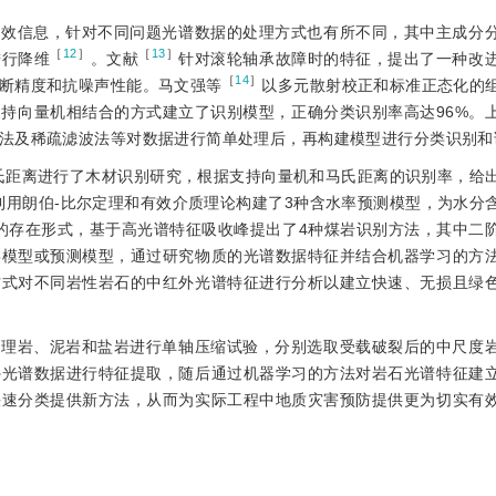
有效信息，针对不同问题光谱数据的处理方式也有所不同，其中主成分
［
12
］
［
13
］
进行降维
。文献
针对滚轮轴承故障时的特征，提出了一种改
［
14
］
断精度和抗噪声性能。马文强等
以多元散射校正和标准正态化的
持向量机相结合的方式建立了识别模型，正确分类识别率高达96%。
法及稀疏滤波法等对数据进行简单处理后，再构建模型进行分类识别和
氏距离进行了木材识别研究，根据支持向量机和马氏距离的识别率，给
利用朗伯-比尔定理和有效介质理论构建了3种含水率预测模型，为水分
的存在形式，基于高光谱特征吸收峰提出了4种煤岩识别方法，其中二
类模型或预测模型，通过研究物质的光谱数据特征并结合机器学习的方
方式对不同岩性岩石的中红外光谱特征进行分析以建立快速、无损且绿
大理岩、泥岩和盐岩进行单轴压缩试验，分别选取受载破裂后的中尺度
外光谱数据进行特征提取，随后通过机器学习的方法对岩石光谱特征建
快速分类提供新方法，从而为实际工程中地质灾害预防提供更为切实有