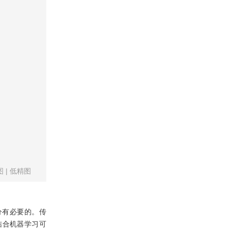
图
|
低精图
分有必要的。传
结合机器学习可