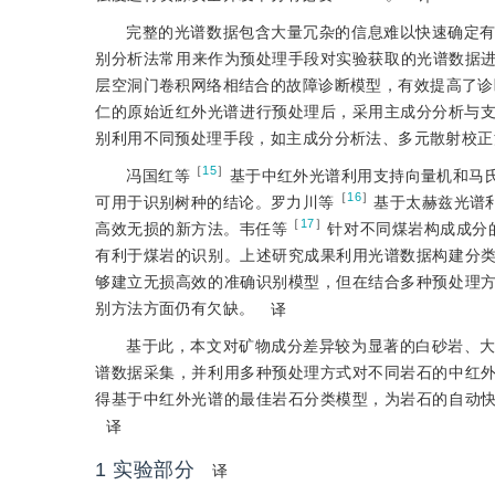
完整的光谱数据包含大量冗杂的信息难以快速确定
别分析法常用来作为预处理手段对实验获取的光谱数据
层空洞门卷积网络相结合的故障诊断模型，有效提高了诊
仁的原始近红外光谱进行预处理后，采用主成分分析与支
别利用不同预处理手段，如主成分分析法、多元散射校正
［
15
］
冯国红等
基于中红外光
谱利用支持向量机和马
［
16
］
可用于识别树种的结论。罗力川等
基于太赫兹光谱
［
17
］
高效无损的新方法。韦任等
针对不同煤岩构成成分
有利于煤岩的识别。上述研究成果利用光谱数据构建分
够建立无损高效的准确识别模型，但在结合多种预处理
别方法方面仍有欠缺。
译
基于此，本文对矿物成分差异较为显著的白砂岩、
谱数据采集，并利用多种预处理方式对不同岩石的中红
得基于中红外光谱的最佳岩石分类模型，为岩石的自动
译
1
实验部分
译