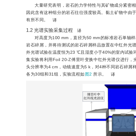
大量研究表明，岩石的力学特性与其矿物成分紧密
因此含有这种组分的岩石往往强度较高。黏土矿物中由
有所不同。
译
1.2
光谱实验采集过程
译
对高度为100 mm，直径为50 mm的标准岩石单
岩石碎屑，并将待测试的岩石碎屑样品放置在中红外光
外光谱试验在温度恒为23 ℃且湿度小于40%的室内试
集实验将利用Foil 20-Z傅里叶变换中红外光谱仪进行
头分辨率为4 cm，动镜速度为5 k，对4种不同岩石碎
各为30组和31组，实验流程如
图2
所示。
译