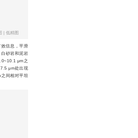
图
|
低精图
有效信息，平滑
，白砂岩和泥岩
10.1 μm之
5 μm处出现
m之间相对平坦