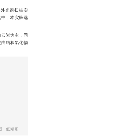
红外光谱扫描实
其中，本实验选
白云岩为主，同
要由钠和氯化物
图
|
低精图