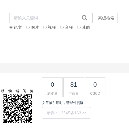
高级检索
论文
图片
视频
音频
其他
联系我们
English Version
0
81
0
移动端阅览
浏览量
下载量
CSCD
文章被引用时，请邮件提醒。
提交
工具集