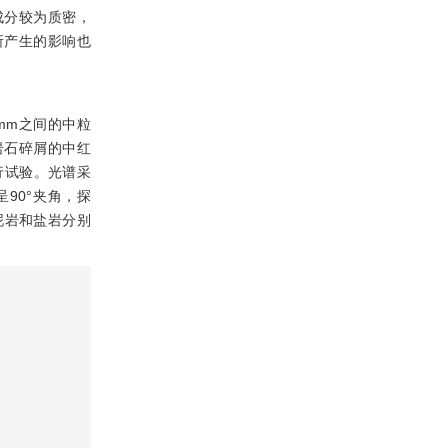
成分较为质密，
所产生的影响也
 mm之间的中粒
岩石碎屑的中红
行试验。光谱采
呈90°夹角，探
泥岩和盐岩分别