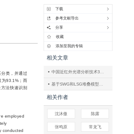
下载
参考文献导出
分享
收藏
添加至我的专辑
相关文章
中国近红外光谱分析技术30年—回顾、述评与展望
石分类，并通过
93.1%；而
基于SWG和LSG堆叠模型机器学习算法的小麦种子蛋白质含量检测的研究
量方法快速识别
相关作者
沈沐傲
陈露
are employed
tely
张鸣原
常龙飞
udy conducted