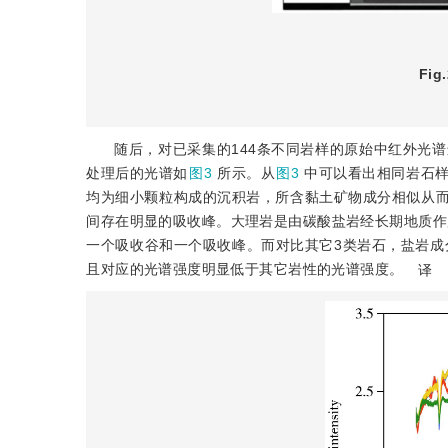
Fig.
随后，对已采集的144条不同岩样的原始中红外光
处理后的光谱如
图3
所示。从
图3
中可以看出相同岩石
均为细小颗粒构成的沉积岩，所含黏土矿物成分相似从而表现出的光
间存在明显的吸收峰。大理岩是由碳酸盐岩经长期地质作用形
一个吸收谷和一个吸收峰。而对比其它3类岩石，盐岩成分
且对应的光谱强度明显低于其它岩性的光谱强度。
译