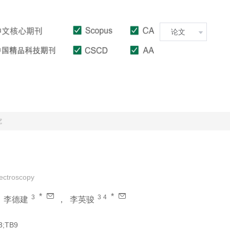
文章在线
投稿指南
下载中心
究
pectroscopy
*
*
3
3
4
，
李德建
，
李英骏
3;TB9