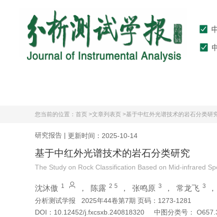
首页
期刊介绍
您当前的位置：
首页 >
文章列表页 >
基于中红外光谱技术的岩石分类研
研究报告
|
更新时间：2025-10-14
基于中红外光谱技术的岩石分类研究
The Study on Rock Classification Based on Mid-infrared S
1
2
5
3
3
沈沐傲
，
陈露
，
张鸣原
，
常龙飞
分析测试学报
2025年44卷第7期 页码：1273-1281
DOI：
10.12452/j.fxcsxb.240818320
中图分类号：
O657.