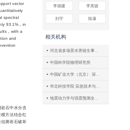
pport vector
李德建
李英骏
ntitatively
l spectral
刘宇
陈瀑
 only 93.1%，in
sults，with a
相关机构
ation and
evention
河北省多场景水害链生事故智慧应急技术创新中心
中国科学院物理研究所
中国矿业大学（北京） 深部岩土力学与地下工程国家重点实验室
华北科技学院 应急技术与管理学院
地震动力学与强震预测全国重点实验室（中国地震局地质研究所）
测岩石中水分含
建模方法结合红
类估测岩石破坏