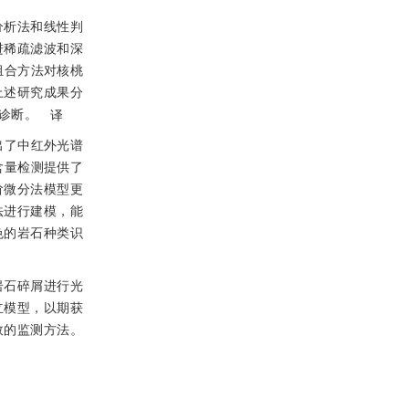
分析法和线性判
进稀疏滤波和深
组合方法对核桃
上述研究成果分
诊断。
译
出了中红外光谱
含量检测提供了
阶微分法模型更
法进行建模，能
色的岩石种类识
岩石碎屑进行光
立模型，以期获
效的监测方法。