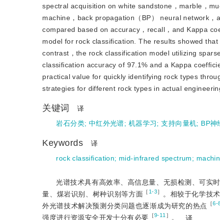
spectral acquisition on white sandstone，marble，mu
machine，back propagation（BP） neural network，and cl
compared based on accuracy，recall，and Kappa coeffic
model for rock classification. The results showed tha
contrast，the rock classification model utilizing spars
classification accuracy of 97.1% and a Kappa coefficie
practical value for quickly identifying rock types t
strategies for different rock types in actual engineerin
关键词
译
岩石分类
;
中红外光谱
;
机器学习
;
支持向量机
;
BP神
Keywords
译
rock classification
;
mid-infrared spectrum
;
machin
光谱技术具有高效率、高信息量、无损检测、可实
［
1-3
］
量、煤岩识别、树种识别等方面
。相较于化学技
［
6-
外光谱技术解决预测分类问题也逐渐成为研究的热点
［
9-11
］
强度进行资源安全开发十分有必要
。
译