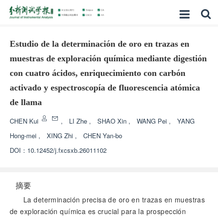
Estudio de la determinación de oro en trazas en
muestras de exploración química mediante digestión
con cuatro ácidos, enriquecimiento con carbón
activado y espectroscopía de fluorescencia atómica
de llama
CHEN Kui
,
LI Zhe
,
SHAO Xin
,
WANG Pei
,
YANG
Hong-mei
,
XING Zhi
,
CHEN Yan-bo
DOI：
10.12452/j.fxcsxb.26011102
摘要
La determinación precisa de oro en trazas en muestras
de exploración química es crucial para la prospección