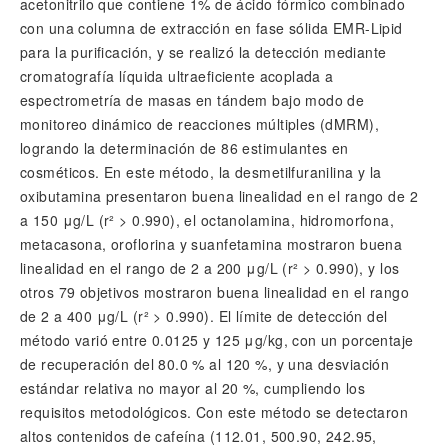
acetonitrilo que contiene 1% de ácido fórmico combinado
con una columna de extracción en fase sólida EMR-Lipid
para la purificación, y se realizó la detección mediante
cromatografía líquida ultraeficiente acoplada a
espectrometría de masas en tándem bajo modo de
monitoreo dinámico de reacciones múltiples (dMRM),
logrando la determinación de 86 estimulantes en
cosméticos. En este método, la desmetilfuranilina y la
oxibutamina presentaron buena linealidad en el rango de 2
a 150 μg/L (r² > 0.990), el octanolamina, hidromorfona,
metacasona, oroflorina y suanfetamina mostraron buena
linealidad en el rango de 2 a 200 μg/L (r² > 0.990), y los
otros 79 objetivos mostraron buena linealidad en el rango
de 2 a 400 μg/L (r² > 0.990). El límite de detección del
método varió entre 0.0125 y 125 μg/kg, con un porcentaje
de recuperación del 80.0 % al 120 %, y una desviación
estándar relativa no mayor al 20 %, cumpliendo los
requisitos metodológicos. Con este método se detectaron
altos contenidos de cafeína (112.01, 500.90, 242.95,