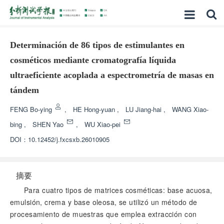
Determinación de 86 tipos de estimulantes en
cosméticos mediante cromatografía líquida
ultraeficiente acoplada a espectrometría de masas en
tándem
FENG Bo-ying
,
HE Hong-yuan
,
LU Jiang-hai
,
WANG Xiao-
bing
,
SHEN Yao
,
WU Xiao-pei
DOI：
10.12452/j.fxcsxb.26010905
摘要
Para cuatro tipos de matrices cosméticas: base acuosa,
emulsión, crema y base oleosa, se utilizó un método de
procesamiento de muestras que emplea extracción con