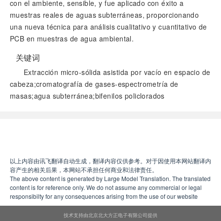
con el ambiente, sensible, y fue aplicado con éxito a
muestras reales de aguas subterráneas, proporcionando
una nueva técnica para análisis cualitativo y cuantitativo de
PCB en muestras de agua ambiental.
关键词
Extracción micro-sólida asistida por vacío en espacio de
cabeza;cromatografía de gases-espectrometría de
masas;agua subterránea;bifenilos policlorados
阅读全文
以上内容由讯飞翻译自动生成，翻译内容仅供参考。对于因使用本网站翻译内
容产生的相关后果，本网站不承担任何商业和法律责任。
The above content is generated by Large Model Translation. The translated
content is for reference only. We do not assume any commercial or legal
responsibilty for any consequences arising from the use of our website
技术支持由北京北大方正电子有限公司提供