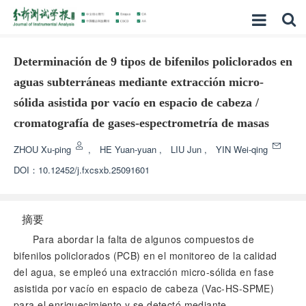
Determinación de 9 tipos de bifenilos policlorados en
aguas subterráneas mediante extracción micro-
sólida asistida por vacío en espacio de cabeza /
cromatografía de gases-espectrometría de masas
ZHOU Xu-ping
,
HE Yuan-yuan
,
LIU Jun
,
YIN Wei-qing
DOI：
10.12452/j.fxcsxb.25091601
摘要
Para abordar la falta de algunos compuestos de
bifenilos policlorados (PCB) en el monitoreo de la calidad
del agua, se empleó una extracción micro-sólida en fase
asistida por vacío en espacio de cabeza (Vac-HS-SPME)
para el enriquecimiento y se detectó mediante