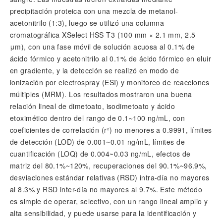
precipitación proteica con una mezcla de metanol-
acetonitrilo (1:3), luego se utilizó una columna
cromatográfica XSelect HSS T3 (100 mm × 2.1 mm, 2.5
μm), con una fase móvil de solución acuosa al 0.1% de
ácido fórmico y acetonitrilo al 0.1% de ácido fórmico en eluir
en gradiente, y la detección se realizó en modo de
ionización por electrospray (ESI) y monitoreo de reacciones
múltiples (MRM). Los resultados mostraron una buena
relación lineal de dimetoato, isodimetoato y ácido
etoximético dentro del rango de 0.1~100 ng/mL, con
coeficientes de correlación (r²) no menores a 0.9991, límites
de detección (LOD) de 0.001~0.01 ng/mL, límites de
cuantificación (LOQ) de 0.004~0.03 ng/mL, efectos de
matriz del 80.1%~120%, recuperaciones del 90.1%~96.9%,
desviaciones estándar relativas (RSD) intra-día no mayores
al 8.3% y RSD inter-día no mayores al 9.7%. Este método
es simple de operar, selectivo, con un rango lineal amplio y
alta sensibilidad, y puede usarse para la identificación y