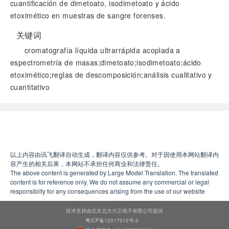
cuantificación de dimetoato, isodimetoato y ácido
etoximético en muestras de sangre forenses.
关键词
cromatografía líquida ultrarrápida acoplada a
espectrometría de masas;dimetoato;isodimetoato;ácido
etoximético;reglas de descomposición;análisis cualitativo y
cuantitativo
阅读全文
以上内容由讯飞翻译自动生成，翻译内容仅供参考。对于因使用本网站翻译内
容产生的相关后果，本网站不承担任何商业和法律责任。
The above content is generated by Large Model Translation. The translated
content is for reference only. We do not assume any commercial or legal
responsibilty for any consequences arising from the use of our website
技术支持由北京北大方正电子有限公司提供
粤ICP备12017312号-3