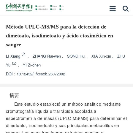
Método UPLC-MS/MS para la detección de
dimetoato, isodimetoato y ácido etoximético en
sangre
LI Xiang
,
ZHANG Rui-wen
,
SONG Hui
,
XIA Xin-xin
,
ZHU
Yu
,
YI Zi-chen
DOI：
10.12452/j.fxcsxb.25072002
摘要
Este estudio estableció un método analítico mediante
cromatografía líquida ultrarrápida acoplada a
espectrometría de masas (UPLC-MS/MS) para determinar el
dimetoato, isodimetoato y sus principales metabolitos en
sangre. Las muestras fueron extraídas mediante