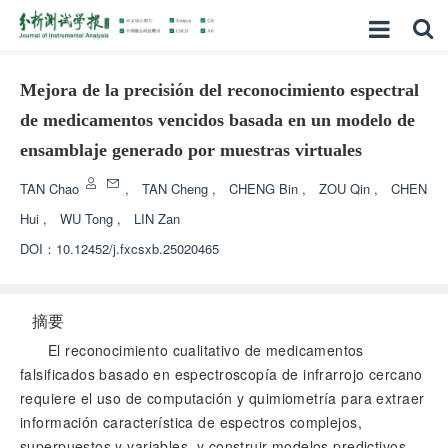
Mejora de la precisión del reconocimiento espectral
de medicamentos vencidos basada en un modelo de
ensamblaje generado por muestras virtuales
TAN Chao
,
TAN Cheng
,
CHENG Bin
,
ZOU Qin
,
CHEN
Hui
,
WU Tong
,
LIN Zan
DOI：
10.12452/j.fxcsxb.25020465
摘要
El reconocimiento cualitativo de medicamentos
falsificados basado en espectroscopía de infrarrojo cercano
requiere el uso de computación y quimiometría para extraer
información característica de espectros complejos,
superpuestos y variables, y construir modelos predictivos.