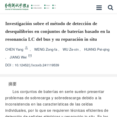
Investigación sobre el método de detección de
desequilibrios en conjuntos de baterías basado en la
resonancia LC del bus y su reparación in situ
CHEN Yang
,
WENG Zong-fa
,
WU Ze-xin
,
HUANG Pei-qing
,
JIANG Wei
DOI：
10.12452/j.fxcsxb.241119539
摘要
Los conjuntos de baterías en serie suelen presentar
problemas de sobrecarga y sobredescarga debido a la
inconsistencia en las características de las celdas
individuales, por lo que se requieren técnicas eficientes de
detección de señales eléctricas y reparación in situ. En las