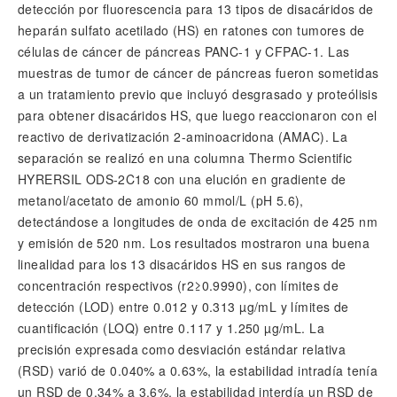
detección por fluorescencia para 13 tipos de disacáridos de
heparán sulfato acetilado (HS) en ratones con tumores de
células de cáncer de páncreas PANC-1 y CFPAC-1. Las
muestras de tumor de cáncer de páncreas fueron sometidas
a un tratamiento previo que incluyó desgrasado y proteólisis
para obtener disacáridos HS, que luego reaccionaron con el
reactivo de derivatización 2-aminoacridona (AMAC). La
separación se realizó en una columna Thermo Scientific
HYRERSIL ODS-2C18 con una elución en gradiente de
metanol/acetato de amonio 60 mmol/L (pH 5.6),
detectándose a longitudes de onda de excitación de 425 nm
y emisión de 520 nm. Los resultados mostraron una buena
linealidad para los 13 disacáridos HS en sus rangos de
concentración respectivos (r2≥0.9990), con límites de
detección (LOD) entre 0.012 y 0.313 µg/mL y límites de
cuantificación (LOQ) entre 0.117 y 1.250 µg/mL. La
precisión expresada como desviación estándar relativa
(RSD) varió de 0.040% a 0.63%, la estabilidad intradía tenía
un RSD de 0.34% a 3.6%, la estabilidad interdía un RSD de