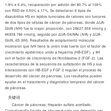
1.8% a 6.4%, recuperación por adición del 80.7% al 109%
con RSD de 0.50% a 17%. Se detectaron 9 tipos de
disacáridos HS en tejidos tumorales de ratones con tumores
de dos tipos de células de cáncer de páncreas, donde ΔUA-
GlcN (ⅣH) fue la mayor proporción, con 28627.558 nmol/g y
66938.786 nmol/g, seguido por ΔUA-GlcNAc (ⅣA) y ΔUA-
GlcN, 6S (ⅡH). Resultados de acoplamiento molecular
mostraron que ⅣH tiene la unión más fuerte con el factor de
crecimiento epidérmico unido a heparina (HB-EGF), y ⅡH
con el factor de crecimiento de fibroblastos-2 (FGF-2). Las
características de la secuencia de sulfatación de HS y sus
interacciones con HB-EGF y FGF-2 regulan el proceso de
desarrollo del cáncer de páncreas. Los resultados pueden
ayudar en el tratamiento y diagnóstico temprano del cáncer
de páncreas.
关键词
Cáncer de páncreas; Heparán sulfato acetilado;
Cromatografía líquida de alta resolución con detección por