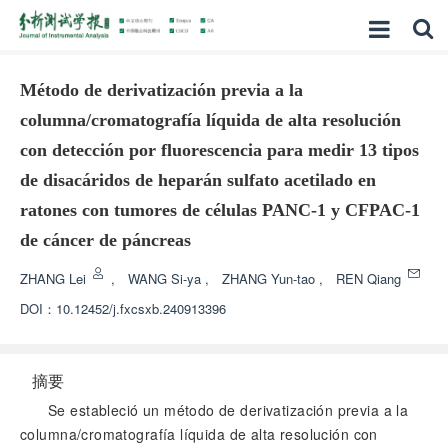
Método de derivatización previa a la
columna/cromatografía líquida de alta resolución
con detección por fluorescencia para medir 13 tipos
de disacáridos de heparán sulfato acetilado en
ratones con tumores de células PANC-1 y CFPAC-1
de cáncer de páncreas
ZHANG Lei
,
WANG Si-ya
,
ZHANG Yun-tao
,
REN Qiang
DOI：
10.12452/j.fxcsxb.240913396
摘要
Se estableció un método de derivatización previa a la
columna/cromatografía líquida de alta resolución con