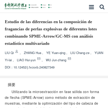
Estudio de las diferencias en la composición de
fragancias de perlas explosivas de diferentes lotes
combinando SPME-Arrow/GC-MS con análisis
estadístico multivariado
LIU Qi
,
ZHANG Hua
,
YE Yuan-qing
,
LIU Chang-ze
,
YUAN
Yi-lai
,
LIAO Hui-yun
,
WU Jun-zhang
DOI：
10.12452/j.fxcsxb.240827349
摘要
Utilizando la microextracción en fase sólida con forma
de flecha (SPME-Arrow) como método de extracción de
muestras, mediante la optimización del tipo de cabeza de