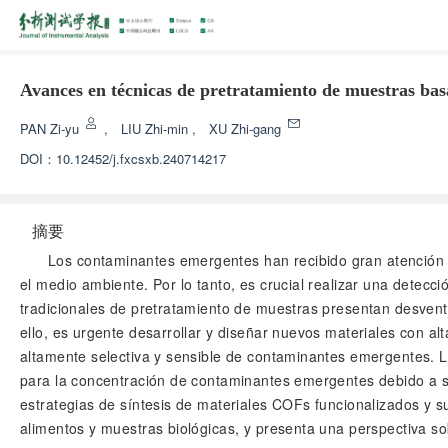
Avances en técnicas de pretratamiento de muestras ba
PAN Zi-yu
,
LIU Zhi-min
,
XU Zhi-gang
DOI：
10.12452/j.fxcsxb.240714217
摘要
Los contaminantes emergentes han recibido gran atención a 
el medio ambiente. Por lo tanto, es crucial realizar una detec
tradicionales de pretratamiento de muestras presentan desventa
ello, es urgente desarrollar y diseñar nuevos materiales con al
altamente selectiva y sensible de contaminantes emergentes. L
para la concentración de contaminantes emergentes debido a su g
estrategias de síntesis de materiales COFs funcionalizados y 
alimentos y muestras biológicas, y presenta una perspectiva so