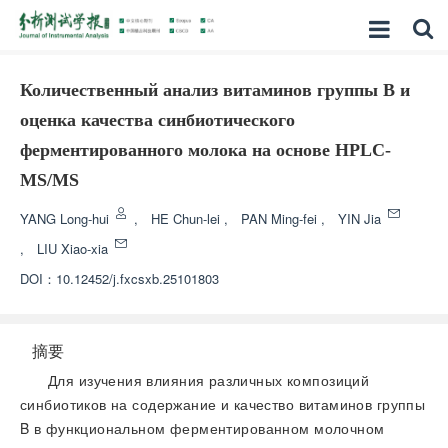
Количественный анализ витаминов группы B и
оценка качества синбиотического
ферментированного молока на основе HPLC-
MS/MS
YANG Long-hui
,
HE Chun-lei
,
PAN Ming-fei
,
YIN Jia
,
LIU Xiao-xia
DOI：
10.12452/j.fxcsxb.25101803
摘要
Для изучения влияния различных композиций
синбиотиков на содержание и качество витаминов группы
B в функциональном ферментированном молочном