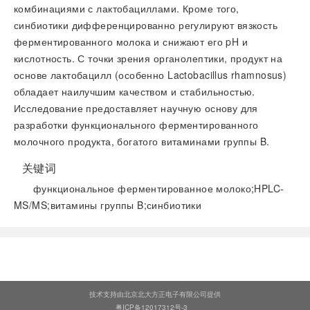
комбинациями с лактобациллами. Кроме того,
синбиотики дифференцированно регулируют вязкость
ферментированного молока и снижают его pH и
кислотность. С точки зрения органолептики, продукт на
основе лактобацилл (особенно Lactobacillus rhamnosus)
обладает наилучшим качеством и стабильностью.
Исследование предоставляет научную основу для
разработки функционального ферментированного
молочного продукта, богатого витаминами группы B.
关键词
функциональное ферментированное молоко;HPLC-
MS/MS;витамины группы B;синбиотики
阅读全文
技术支持由北京北大方正电子有限公司提供
粤ICP备12017312号-3