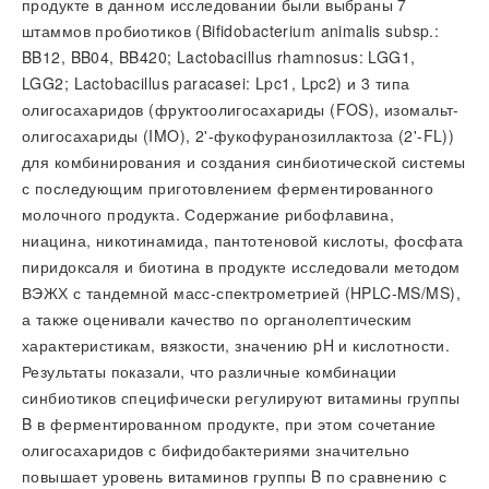
продукте в данном исследовании были выбраны 7
штаммов пробиотиков (Bifidobacterium animalis subsp.:
BB12, BB04, BB420; Lactobacillus rhamnosus: LGG1,
LGG2; Lactobacillus paracasei: Lpc1, Lpc2) и 3 типа
олигосахаридов (фруктоолигосахариды (FOS), изомальт-
олигосахариды (IMO), 2'-фукофуранозиллактоза (2'-FL))
для комбинирования и создания синбиотической системы
с последующим приготовлением ферментированного
молочного продукта. Содержание рибофлавина,
ниацина, никотинамида, пантотеновой кислоты, фосфата
пиридоксаля и биотина в продукте исследовали методом
ВЭЖХ с тандемной масс-спектрометрией (HPLC-MS/MS),
а также оценивали качество по органолептическим
характеристикам, вязкости, значению pH и кислотности.
Результаты показали, что различные комбинации
синбиотиков специфически регулируют витамины группы
B в ферментированном продукте, при этом сочетание
олигосахаридов с бифидобактериями значительно
повышает уровень витаминов группы B по сравнению с