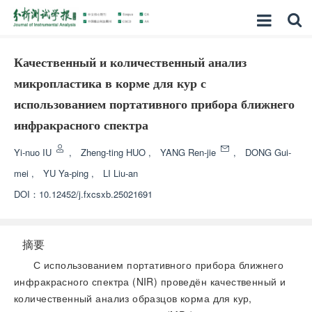
Качественный и количественный анализ
микропластика в корме для кур с
использованием портативного прибора ближнего
инфракрасного спектра
Yi-nuo IU
,
Zheng-ting HUO
,
YANG Ren-jie
,
DONG Gui-
mei
,
YU Ya-ping
,
LI Liu-an
DOI：
10.12452/j.fxcsxb.25021691
摘要
С использованием портативного прибора ближнего
инфракрасного спектра (NIR) проведён качественный и
количественный анализ образцов корма для кур,