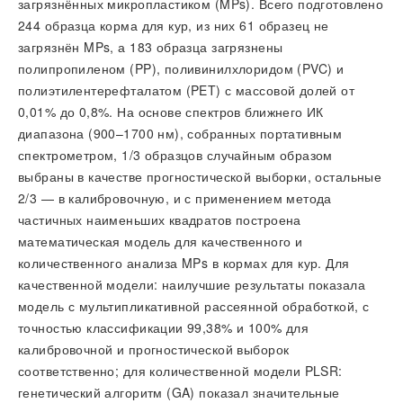
загрязнённых микропластиком (MPs). Всего подготовлено
244 образца корма для кур, из них 61 образец не
загрязнён MPs, а 183 образца загрязнены
полипропиленом (PP), поливинилхлоридом (PVC) и
полиэтилентерефталатом (PET) с массовой долей от
0,01% до 0,8%. На основе спектров ближнего ИК
диапазона (900–1700 нм), собранных портативным
спектрометром, 1/3 образцов случайным образом
выбраны в качестве прогностической выборки, остальные
2/3 — в калибровочную, и с применением метода
частичных наименьших квадратов построена
математическая модель для качественного и
количественного анализа MPs в кормах для кур. Для
качественной модели: наилучшие результаты показала
модель с мультипликативной рассеянной обработкой, с
точностью классификации 99,38% и 100% для
калибровочной и прогностической выборок
соответственно; для количественной модели PLSR:
генетический алгоритм (GA) показал значительные