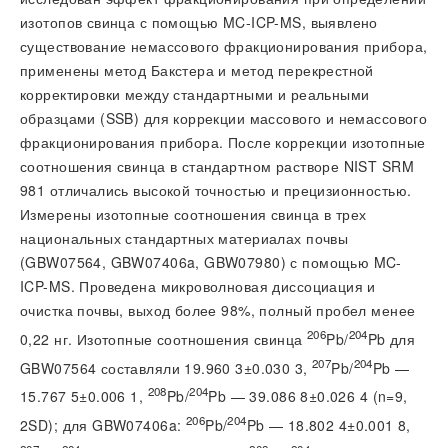
изотопов свинца с помощью MC-ICP-MS, выявлено
существование немассового фракционирования прибора,
применены метод Бакстера и метод перекрестной
корректировки между стандартными и реальными
образцами (SSB) для коррекции массового и немассового
фракционирования прибора. После коррекции изотопные
соотношения свинца в стандартном растворе NIST SRM
981 отличались высокой точностью и прецизионностью.
Измерены изотопные соотношения свинца в трех
национальных стандартных материалах почвы
(GBW07564, GBW07406a, GBW07980) с помощью MC-
ICP-MS. Проведена микроволновая диссоциация и
очистка почвы, выход более 98%, полный пробел менее
206
204
0,22 нг. Изотопные соотношения свинца
Pb/
Pb для
207
204
GBW07564 составляли 19.960 3±0.030 3,
Pb/
Pb —
208
204
15.767 5±0.006 1,
Pb/
Pb — 39.086 8±0.026 4 (n=9,
206
204
2SD); для GBW07406a:
Pb/
Pb — 18.802 4±0.001 8,