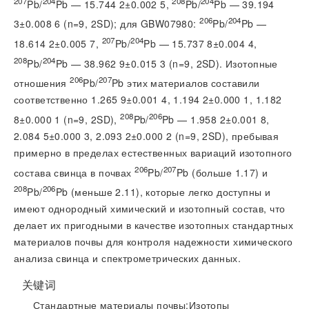
207
204
208
204
Pb/
Pb — 15.744 2±0.002 5,
Pb/
Pb — 39.194
206
204
3±0.008 6 (n=9, 2SD); для GBW07980:
Pb/
Pb —
207
204
18.614 2±0.005 7,
Pb/
Pb — 15.737 8±0.004 4,
208
204
Pb/
Pb — 38.962 9±0.015 3 (n=9, 2SD). Изотопные
206
207
отношения
Pb/
Pb этих материалов составили
соответственно 1.265 9±0.001 4, 1.194 2±0.000 1, 1.182
208
206
8±0.000 1 (n=9, 2SD),
Pb/
Pb — 1.958 2±0.001 8,
2.084 5±0.000 3, 2.093 2±0.000 2 (n=9, 2SD), пребывая
примерно в пределах естественных вариаций изотопного
206
207
состава свинца в почвах
Pb/
Pb (больше 1.17) и
208
206
Pb/
Pb (меньше 2.11), которые легко доступны и
имеют однородный химический и изотопный состав, что
делает их пригодными в качестве изотопных стандартных
материалов почвы для контроля надежности химического
анализа свинца и спектрометрических данных.
关键词
Стандартные материалы почвы;Изотопы