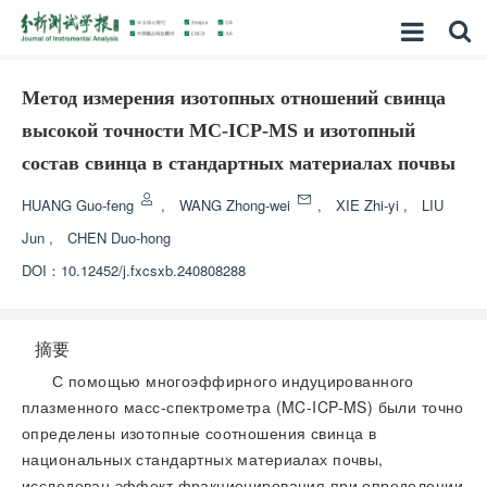
Метод измерения изотопных отношений свинца
высокой точности MC-ICP-MS и изотопный
состав свинца в стандартных материалах почвы
HUANG Guo-feng
,
WANG Zhong-wei
,
XIE Zhi-yi
,
LIU
Jun
,
CHEN Duo-hong
DOI：
10.12452/j.fxcsxb.240808288
摘要
С помощью многоэффирного индуцированного
плазменного масс-спектрометра (MC-ICP-MS) были точно
определены изотопные соотношения свинца в
национальных стандартных материалах почвы,
исследован эффект фракционирования при определении