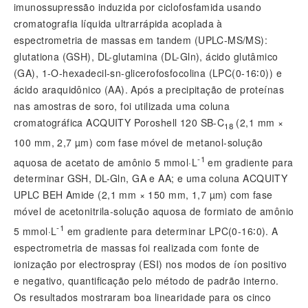
imunossupressão induzida por ciclofosfamida usando
cromatografia líquida ultrarrápida acoplada à
espectrometria de massas em tandem (UPLC-MS/MS):
glutationa (GSH),
DL
-glutamina (
DL
-Gln), ácido glutâmico
(GA), 1-O-hexadecil-sn-glicerofosfocolina (LPC(0-16∶0)) e
ácido araquidônico (AA). Após a precipitação de proteínas
nas amostras de soro, foi utilizada uma coluna
cromatográfica ACQUITY Poroshell 120 SB-C
(2,1 mm ×
18
100 mm, 2,7 µm) com fase móvel de metanol-solução
-1
aquosa de acetato de amônio 5 mmol·L
em gradiente para
determinar GSH,
DL
-Gln, GA e AA; e uma coluna ACQUITY
UPLC BEH Amide (2,1 mm × 150 mm, 1,7 µm) com fase
móvel de acetonitrila-solução aquosa de formiato de amônio
-1
5 mmol·L
em gradiente para determinar LPC(0-16∶0). A
espectrometria de massas foi realizada com fonte de
ionização por electrospray (ESI) nos modos de íon positivo
e negativo, quantificação pelo método de padrão interno.
Os resultados mostraram boa linearidade para os cinco