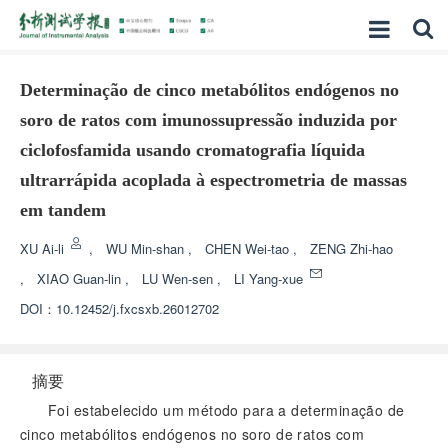
Determinação de cinco metabólitos endógenos no
soro de ratos com imunossupressão induzida por
ciclofosfamida usando cromatografia líquida
ultrarrápida acoplada à espectrometria de massas
em tandem
XU Ai-li
,
WU Min-shan
,
CHEN Wei-tao
,
ZENG Zhi-hao
,
XIAO Guan-lin
,
LU Wen-sen
,
LI Yang-xue
DOI：
10.12452/j.fxcsxb.26012702
摘要
Foi estabelecido um método para a determinação de
cinco metabólitos endógenos no soro de ratos com