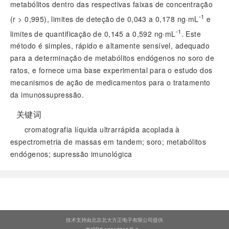
metabólitos dentro das respectivas faixas de concentração
-1
(
r
> 0,995), limites de deteção de 0,043 a 0,178 ng·mL
e
-1
limites de quantificação de 0,145 a 0,592 ng·mL
. Este
método é simples, rápido e altamente sensível, adequado
para a determinação de metabólitos endógenos no soro de
ratos, e fornece uma base experimental para o estudo dos
mecanismos de ação de medicamentos para o tratamento
da imunossupressão.
关键词
cromatografia líquida ultrarrápida acoplada à
espectrometria de massas em tandem; soro; metabólitos
endógenos; supressão imunológica
阅读全文
技术支持由北京北大方正电子有限公司提供