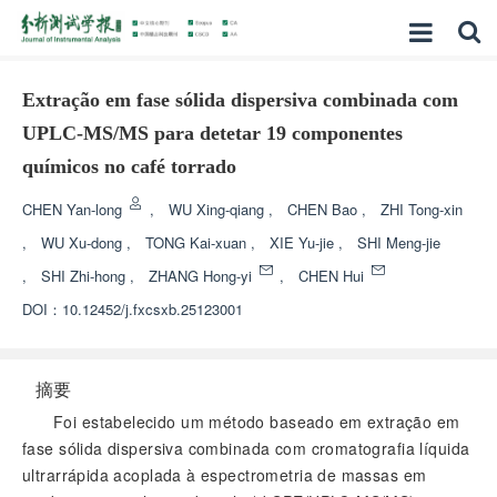
Extração em fase sólida dispersiva combinada com
UPLC-MS/MS para detetar 19 componentes
químicos no café torrado
CHEN Yan-long
,
WU Xing-qiang
,
CHEN Bao
,
ZHI Tong-xin
,
WU Xu-dong
,
TONG Kai-xuan
,
XIE Yu-jie
,
SHI Meng-jie
,
SHI Zhi-hong
,
ZHANG Hong-yi
,
CHEN Hui
DOI：
10.12452/j.fxcsxb.25123001
摘要
Foi estabelecido um método baseado em extração em
fase sólida dispersiva combinada com cromatografia líquida
ultrarrápida acoplada à espectrometria de massas em