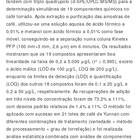
tandem com triplo quadrupolo (d-SPE/UPLC-MS/MS) para a
determinação simultânea de 19 componentes químicos no
café torrado. Após extração e purificação das amostras de
café, utilizou-se uma solução aquosa de ácido fórmico a
0,01% e metanol com ácido fórmico a 0,01% como fase
móvel, conseguindo-se a separação numa coluna Kinetex
PFP (100 mm×3 mm, 2,6 μm) em 6 minutos. Os resultados
mostraram que os 19 compostos apresentaram boa
linearidade na faixa de 0,2 a 5.000 μg/L (r² > 0,995), exceto
o ácido málico (LOD de 100 μg/L, LOQ de 200 μg/L),
enquanto os limites de detecção (LOD) e quantificação
(LOQ) dos outros 18 compostos foram de 0,1 a 20 μg/L e
0,2 a 50 μg/L, respetivamente. As recuperações de adição
em três níveis de concentração foram de 73,2% a 111%,
com desvios padrão relativos de 1,4% a 11%. O método foi
aplicado com sucesso em 21 lotes de café de Yunnan com
diferentes combinações de tratamento (variedade × método
de processamento × grau de torrefação) e foi realizada
análise estatística combinada com análise de componentes