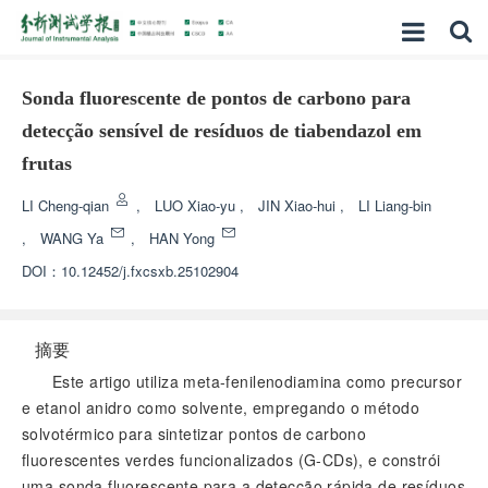
Sonda fluorescente de pontos de carbono para
detecção sensível de resíduos de tiabendazol em
frutas
LI Cheng-qian
,
LUO Xiao-yu
,
JIN Xiao-hui
,
LI Liang-bin
,
WANG Ya
,
HAN Yong
DOI：
10.12452/j.fxcsxb.25102904
摘要
Este artigo utiliza meta-fenilenodiamina como precursor
e etanol anidro como solvente, empregando o método
solvotérmico para sintetizar pontos de carbono
fluorescentes verdes funcionalizados (G-CDs), e constrói
uma sonda fluorescente para a detecção rápida de resíduos