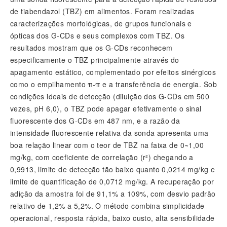
de tiabendazol (TBZ) em alimentos. Foram realizadas
caracterizações morfológicas, de grupos funcionais e
ópticas dos G-CDs e seus complexos com TBZ. Os
resultados mostram que os G-CDs reconhecem
especificamente o TBZ principalmente através do
apagamento estático, complementado por efeitos sinérgicos
como o empilhamento π-π e a transferência de energia. Sob
condições ideais de detecção (diluição dos G-CDs em 500
vezes, pH 6,0), o TBZ pode apagar efetivamente o sinal
fluorescente dos G-CDs em 487 nm, e a razão da
intensidade fluorescente relativa da sonda apresenta uma
boa relação linear com o teor de TBZ na faixa de 0~1,00
mg/kg, com coeficiente de correlação (r²) chegando a
0,9913, limite de detecção tão baixo quanto 0,0214 mg/kg e
limite de quantificação de 0,0712 mg/kg. A recuperação por
adição da amostra foi de 91,1% a 109%, com desvio padrão
relativo de 1,2% a 5,2%. O método combina simplicidade
operacional, resposta rápida, baixo custo, alta sensibilidade