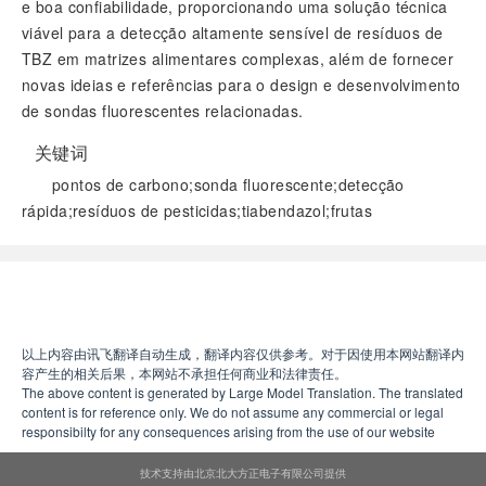
e boa confiabilidade, proporcionando uma solução técnica
viável para a detecção altamente sensível de resíduos de
TBZ em matrizes alimentares complexas, além de fornecer
novas ideias e referências para o design e desenvolvimento
de sondas fluorescentes relacionadas.
关键词
pontos de carbono;sonda fluorescente;detecção
rápida;resíduos de pesticidas;tiabendazol;frutas
阅读全文
以上内容由讯飞翻译自动生成，翻译内容仅供参考。对于因使用本网站翻译内
容产生的相关后果，本网站不承担任何商业和法律责任。
The above content is generated by Large Model Translation. The translated
content is for reference only. We do not assume any commercial or legal
responsibilty for any consequences arising from the use of our website
技术支持由北京北大方正电子有限公司提供