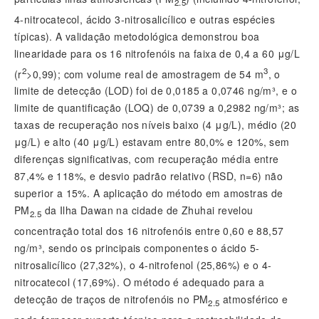
2.5
4-nitrocatecol, ácido 3-nitrosalicílico e outras espécies
típicas). A validação metodológica demonstrou boa
linearidade para os 16 nitrofenóis na faixa de 0,4 a 60 μg/L
2
3
(
r
>0,99); com volume real de amostragem de 54 m
, o
limite de detecção (LOD) foi de 0,0185 a 0,0746 ng/m³, e o
limite de quantificação (LOQ) de 0,0739 a 0,2982 ng/m³; as
taxas de recuperação nos níveis baixo (4 μg/L), médio (20
μg/L) e alto (40 μg/L) estavam entre 80,0% e 120%, sem
diferenças significativas, com recuperação média entre
87,4% e 118%, e desvio padrão relativo (RSD,
n
=6) não
superior a 15%. A aplicação do método em amostras de
PM
da Ilha Dawan na cidade de Zhuhai revelou
2.5
concentração total dos 16 nitrofenóis entre 0,60 e 88,57
ng/m³, sendo os principais componentes o ácido 5-
nitrosalicílico (27,32%), o 4-nitrofenol (25,86%) e o 4-
nitrocatecol (17,69%). O método é adequado para a
detecção de traços de nitrofenóis no PM
atmosférico e
2.5