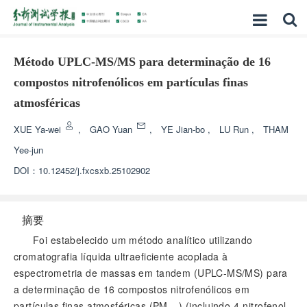
Método UPLC-MS/MS para determinação de 16
compostos nitrofenólicos em partículas finas
atmosféricas
XUE Ya-wei
,
GAO Yuan
,
YE Jian-bo
,
LU Run
,
THAM
Yee-jun
DOI：
10.12452/j.fxcsxb.25102902
摘要
Foi estabelecido um método analítico utilizando
cromatografia líquida ultraeficiente acoplada à
espectrometria de massas em tandem (UPLC-MS/MS) para
a determinação de 16 compostos nitrofenólicos em
partículas finas atmosféricas (PM
) (incluindo 4-nitrofenol,