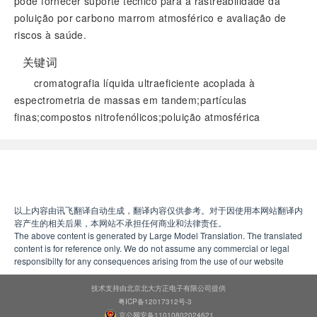
pode fornecer suporte técnico para a rastreabilidade da
poluição por carbono marrom atmosférico e avaliação de
riscos à saúde.
关键词
cromatografia líquida ultraeficiente acoplada à
espectrometria de massas em tandem;partículas
finas;compostos nitrofenólicos;poluição atmosférica
阅读全文
以上内容由讯飞翻译自动生成，翻译内容仅供参考。对于因使用本网站翻译内
容产生的相关后果，本网站不承担任何商业和法律责任。
The above content is generated by Large Model Translation. The translated
content is for reference only. We do not assume any commercial or legal
responsibilty for any consequences arising from the use of our website
技术支持由北京北大方正电子有限公司提供
粤ICP备12017312号-3
京公网安备11010802024621