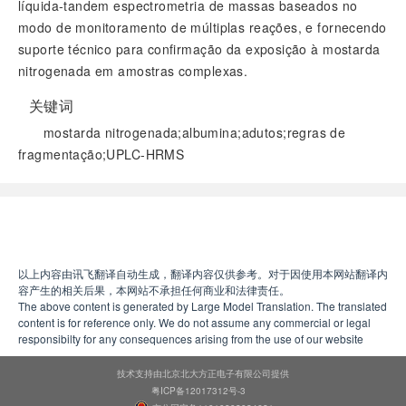
líquida-tandem espectrometria de massas baseados no
modo de monitoramento de múltiplas reações, e fornecendo
suporte técnico para confirmação da exposição à mostarda
nitrogenada em amostras complexas.
关键词
mostarda nitrogenada;albumina;adutos;regras de
fragmentação;UPLC-HRMS
阅读全文
以上内容由讯飞翻译自动生成，翻译内容仅供参考。对于因使用本网站翻译内
容产生的相关后果，本网站不承担任何商业和法律责任。
The above content is generated by Large Model Translation. The translated
content is for reference only. We do not assume any commercial or legal
responsibilty for any consequences arising from the use of our website
技术支持由北京北大方正电子有限公司提供
粤ICP备12017312号-3