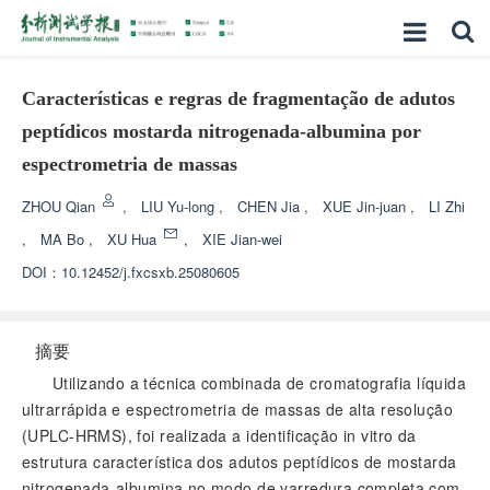
Características e regras de fragmentação de adutos
peptídicos mostarda nitrogenada-albumina por
espectrometria de massas
ZHOU Qian
,
LIU Yu-long
,
CHEN Jia
,
XUE Jin-juan
,
LI Zhi
,
MA Bo
,
XU Hua
,
XIE Jian-wei
DOI：
10.12452/j.fxcsxb.25080605
摘要
Utilizando a técnica combinada de cromatografia líquida
ultrarrápida e espectrometria de massas de alta resolução
(UPLC-HRMS), foi realizada a identificação in vitro da
estrutura característica dos adutos peptídicos de mostarda
nitrogenada-albumina no modo de varredura completa com