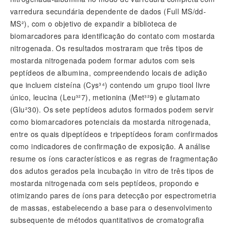
varredura secundária dependente de dados (Full MS/dd-
MS²), com o objetivo de expandir a biblioteca de
biomarcadores para identificação do contato com mostarda
nitrogenada. Os resultados mostraram que três tipos de
mostarda nitrogenada podem formar adutos com seis
peptídeos de albumina, compreendendo locais de adição
que incluem cisteína (Cys³⁴) contendo um grupo tiool livre
único, leucina (Leu³²7), metionina (Met³²9) e glutamato
(Glu²30). Os sete peptídeos adutos formados podem servir
como biomarcadores potenciais da mostarda nitrogenada,
entre os quais dipeptídeos e tripeptídeos foram confirmados
como indicadores de confirmação de exposição. A análise
resume os íons característicos e as regras de fragmentação
dos adutos gerados pela incubação in vitro de três tipos de
mostarda nitrogenada com seis peptídeos, propondo e
otimizando pares de íons para detecção por espectrometria
de massas, estabelecendo a base para o desenvolvimento
subsequente de métodos quantitativos de cromatografia