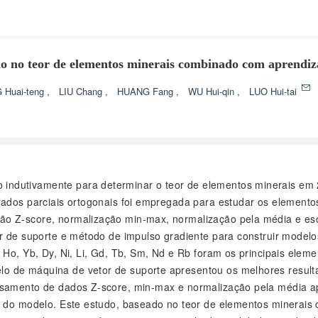
ado no teor de elementos minerais combinado com aprendi
 Huai-teng
,
LIU Chang
,
HUANG Fang
,
WU Hui-qin
,
LUO Hui-tai
o indutivamente para determinar o teor de elementos minerais em 
rados parciais ortogonais foi empregada para estudar os elemento
ão Z-score, normalização min-max, normalização pela média e esc
or de suporte e método de impulso gradiente para construir modelo
 Ho, Yb, Dy, Ni, Li, Gd, Tb, Sm, Nd e Rb foram os principais elem
o de máquina de vetor de suporte apresentou os melhores resulta
cessamento de dados Z-score, min-max e normalização pela média
ão do modelo. Este estudo, baseado no teor de elementos minerai