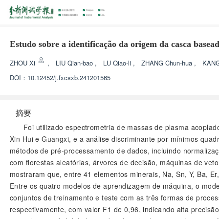
Estudo sobre a identificação da origem da casca base
ZHOU Xi
,
LIU Qian-bao
,
LU Qiao-li
,
ZHANG Chun-hua
,
KANG
DOI：
10.12452/j.fxcsxb.241201565
摘要
Foi utilizado espectrometria de massas de plasma acoplad
Xin Hui e Guangxi, e a análise discriminante por mínimos quad
métodos de pré-processamento de dados, incluindo normalizaç
com florestas aleatórias, árvores de decisão, máquinas de vet
mostraram que, entre 41 elementos minerais, Na, Sn, Y, Ba, Er,
Entre os quatro modelos de aprendizagem de máquina, o model
conjuntos de treinamento e teste com as três formas de pro
respectivamente, com valor F1 de 0,96, indicando alta precis