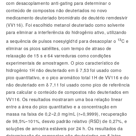
com desacoplamento anti-gating para determinar o
conteúdo de compostos não deuteriados no novo
medicamento deuteriado bromidrato de deutério remdesivir
(VV116). Foi escolhido metanol deuteriado como solvente
para eliminar a interferência do hidrogênio ativo, utilizando
13
a sequência de pulsos noesyigld1d para desacoplar o
C e
eliminar os picos satélites, com tempo de atraso de
relaxação de 15 s e 64 varreduras como condições
experimentais de amostragem. O pico característico de
hidrogênio 1H não deuteriado em δ 7,53 foi usado como
pico quantitativo, e o pico aromático total 1H de VV116 e do
não deuteriado em δ 7,11 foi usado como pico de referência
para calcular o conteúdo de compostos não deuteriados em
VV116. Os resultados mostraram uma boa relação linear
entre a área do pico quantitativo e a concentração em
massa na faixa de 0,2~2,0 mg/mL (r=0,9999), recuperação
de 98,5%~101%, desvio padrão relativo (RSD) de 0,27%, e
soluções de amostra estáveis por 24 h. Os resultados da
determinação de compostos não deuteriados em 5 lotes