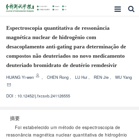
Espectroscopia quantitativa de ressonância
magnética nuclear de hidrogênio com
desacoplamento anti-gating para determinação de
compostos não deuteriados no novo medicamento
deuteriado bromidrato de deutério remdesivir
HUANG Yi-wen
,
CHEN Rong
,
LU Hui
,
REN Jie
,
WU Yang
DOI：
10.12452/j.fxcsxb.241126555
摘要
Foi estabelecido um método de espectroscopia de
ressonância magnética nuclear quantitativa de hidrogênio