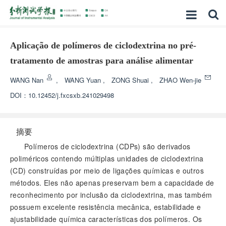
Aplicação de polímeros de ciclodextrina no pré-
tratamento de amostras para análise alimentar
WANG Nan
,
WANG Yuan
,
ZONG Shuai
,
ZHAO Wen-jie
DOI：
10.12452/j.fxcsxb.241029498
摘要
Polímeros de ciclodextrina (CDPs) são derivados
poliméricos contendo múltiplas unidades de ciclodextrina
(CD) construídas por meio de ligações químicas e outros
métodos. Eles não apenas preservam bem a capacidade de
reconhecimento por inclusão da ciclodextrina, mas também
possuem excelente resistência mecânica, estabilidade e
ajustabilidade química características dos polímeros. Os