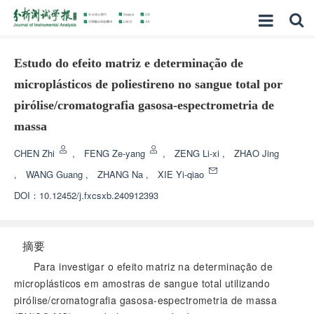
Estudo do efeito matriz e determinação de
microplásticos de poliestireno no sangue total por
pirólise/cromatografia gasosa-espectrometria de
massa
CHEN Zhi
,
FENG Ze-yang
,
ZENG Li-xi
,
ZHAO Jing
,
WANG Guang
,
ZHANG Na
,
XIE Yi-qiao
DOI：
10.12452/j.fxcsxb.240912393
摘要
Para investigar o efeito matriz na determinação de
microplásticos em amostras de sangue total utilizando
pirólise/cromatografia gasosa-espectrometria de massa