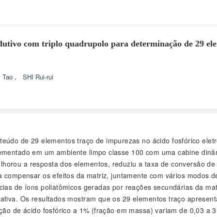
utivo com triplo quadrupolo para determinação de 29 ele
 Tao
,
SHI Rui-rui
teúdo de 29 elementos traço de impurezas no ácido fosfórico ele
plementado em um ambiente limpo classe 100 com uma cabine dinâ
horou a resposta dos elementos, reduziu a taxa de conversão de 
ra compensar os efeitos da matriz, juntamente com vários modos d
cias de íons poliatômicos geradas por reações secundárias da matr
ativa. Os resultados mostram que os 29 elementos traço apresenta
ução de ácido fosfórico a 1% (fração em massa) variam de 0,03 a 