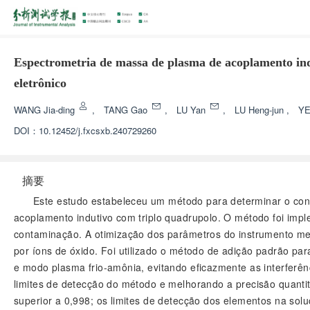
Espectrometria de massa de plasma de acoplamento ind
eletrônico
WANG Jia-ding
,
TANG Gao
,
LU Yan
,
LU Heng-jun
,
YE
DOI：
10.12452/j.fxcsxb.240729260
摘要
Este estudo estabeleceu um método para determinar o con
acoplamento indutivo com triplo quadrupolo. O método foi im
contaminação. A otimização dos parâmetros do instrumento mel
por íons de óxido. Foi utilizado o método de adição padrão pa
e modo plasma frio-amônia, evitando eficazmente as interferên
limites de detecção do método e melhorando a precisão quantit
superior a 0,998; os limites de detecção dos elementos na sol