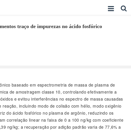
mentos traço de impurezas no ácido fosfórico
trônico baseado em espectrometria de massa de plasma de
mica de amostragem classe 10, controlando efetivamente a
óxidos e evitou interferências no espectro de massa causadas
e reação, incluindo modo de colisão com hélio, modo oxigênio
iz do ácido fosfórico no plasma de argônio, reduzindo os
m correlação linear na faixa de 0 a 100 ng/kg com coeficiente
3,39 ng/kg; a recuperação por adição padrão varia de 77,6% a