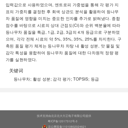
입력값으로 사용하였으며, 엔트로피 가중법을 통해 각 평가 지
표의 가중치를 결정한 후 회색 상관도 분석을 활용하여 등나무
차 품질에 영향을 미치는 중요한 인자를 추가로 밝혀냈다. 종합
점수를 바탕으로 시료의 상대 근접도(
Ci
)와 순위 백분율에 따라
등나무차 품질을 특급, 1급, 2급, 3급의 4개 등급으로 구분하였
으며, 각각 전체 시료의 약 5%, 35%, 35%, 25%를 차지한다. 구
축된 품질 평가 체계는 등나무차 차탕 내 활성 성분, 맛 물질 및
감각 특성을 융합하여 등나무차 품질에 대한 다차원적 정량 평
가를 실현하였다.
关键词
등나무차; 활성 성분; 감각 평가; TOPSIS; 등급
阅读全文
技术支持由北京北大方正电子有限公司提供
粤ICP备12017312号-3
京公网安备11010802024621