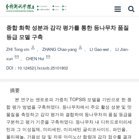
종합 화학 성분과 감각 평가를 통한 등나무차 품질
등급 모델 구축
ZHI Tong-xin
,
ZHANG Chao-yang
,
LI Gao-wei
,
LI Jian-
xun
,
CHEN Hui
DOI：
10.12452/j.fxcsxb.25101802
摘要
본 연구는 엔트로피 가중치 TOPSIS 모델을 기반으로 한 종
합 평가 방법을 구축하였다. 등나무차에서 주요 활성 성분 및 맛
물질을 측정하고 감각 평가와 결합하여 등나무차의 품질 등급을
구분하고 평가 기준을 구축하였다. 등나무차 내 디히드로미리세
틴과 그 이성질체, 미리세틴, 미리세틴 글리코사이드, 파인올,
폴리페놀, 가용성 당 및 자유 아미노산 함량과 감각 점수를 결과